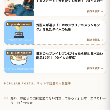
するスカート」が可愛くて素敵！【タイ人の反
応】
続きを読む
外国人が選ぶ「日本のジブリアニメランキン
kaigai-antenna.com
グ」を見たタイ人の反応
続きを読む
日本のセブンイレブンに行ったら絶対食べたい
kaigai-antenna.com
商品12選！【タイ人の反応】
続きを読む
POPULAR POSTS / ネットで話題の人気記事
海外「お前らの国に他愛のない対立ってある？」日本「エスカレー
01
ターの立つ位置」