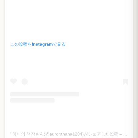
この投稿をInstagramで見る
‘ 하나의 책장さん(@aurorahana1204)がシェアした投稿
–
2015