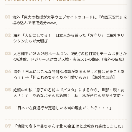
海外「東大の教授が大学ウェブサイトのコードに『六四天安門』を
01
埋め込んで懲戒処分www」
海外「大切にしてる！」日本人から貰った「お守り」に海外キリ
02
シタンたちが大騒ぎ
大谷翔平が25＆26号ホームラン、3安打の猛打賞もチームはまさか
03
の6連敗、ドジャース対カブス戦・実況スレの翻訳（海外の反応）
海外「日本にはこんな特殊な標識があるんだけど皆は見たことあ
04
る？」→「何これめちゃくちゃ可愛いｗｗ」【海外の反応】
妊娠中の私「息子の名前は『パスタ』にするから」旦那・親・友
05
人「！？ やめなよそんな名前！」私「私が産むんだから文句は
言わせない！」現在、改名の手続き中です・・・
「日本で左側通行が定着した本当の理由がこちら・・・」
06
「地震で高市早苗ちゃんは北 の金正恩と比較され完敗しました」
07