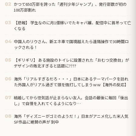
かつて650万部を誇った「週刊少年ジャンプ」、発行部数が初の
02
100万部割れ
【悲報】 学生なのに月1億稼いでたキャバ嬢、配信中に首吊って亡
03
くなる
中国人のリウさん、新エネ車で国境越えたら遠隔操作で30時間ロ
04
ックされる！
【ギリギリ】 ある施設のトイレに設置された「おむつ交換台」が
05
デザインの敗北すぎると話題に????
海外「リアルすぎるだろ・・・」日本にあるテーマパークを訪れ
06
た外国人がリアル過ぎて頭を強打してしまうｗｗ【海外の反応】
結婚してから惚気話が止まらない友人。会話の最後に毎回「後出
07
し」で自慢を入れてくるようになり…
海外「ディズニーがゴミのようだ！」日本がアニメ化した米人気
08
SF作品に絶賛の声が 到中