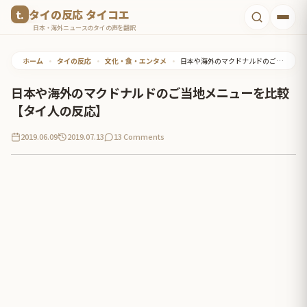
コ
タイの反応 タイコエ
ン
日本・海外ニュースのタイの声を翻訳
テ
ホーム
•
タイの反応
•
文化・食・エンタメ
•
日本や海外のマクドナルドのご当地メニューを比較【タイ人の反応】
ン
ツ
日本や海外のマクドナルドのご当地メニューを比較
へ
【タイ人の反応】
ス
2019.06.09
2019.07.13
13 Comments
キ
ッ
プ