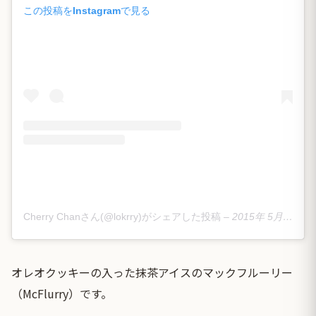
この投稿をInstagramで見る
Cherry Chanさん(@lokrry)がシェアした投稿
–
2015年 5月月20日午後11時13分PDT
オレオクッキーの入った抹茶アイスのマックフルーリー
（McFlurry）です。