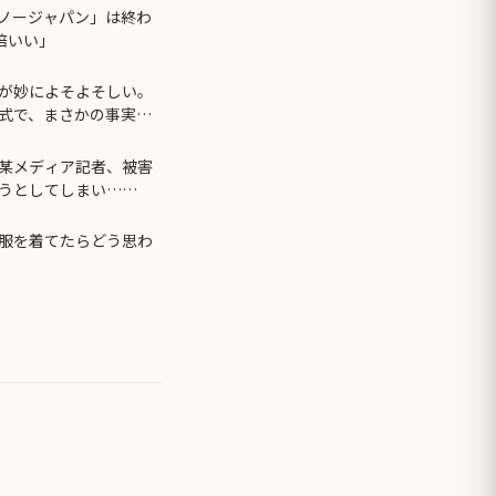
ノージャパン」は終わ
倍いい」
が妙によそよそしい。
式で、まさかの事実が
某メディア記者、被害
うとしてしまい……
服を着てたらどう思わ