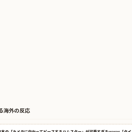
る海外の反応
日本の「カメラに向かってピースするハムスター」が可愛すぎるｗｗｗ【タイ