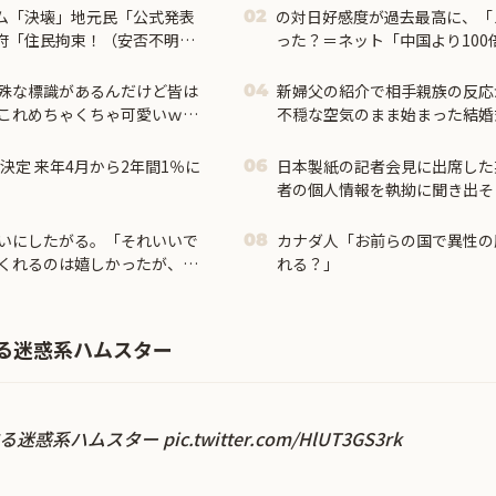
ム「決壊」地元民「公式発表
の対日好感度が過去最高に、「
02
府「住民拘束！（安否不明」
った？＝ネット「中国より100
削除」台風13号「三峡ダム接
殊な標識があるんだけど皆は
新婦父の紹介で相手親族の反応
04
これめちゃくちゃ可愛いｗ
不穏な空気のまま始まった結婚
明らかに…
決定 来年4月から2年間1％に
日本製紙の記者会見に出席した
06
者の個人情報を執拗に聞き出そ
いにしたがる。「それいいで
カナダ人「お前らの国で異性の
08
くれるのは嬉しかったが、次
れる？」
る迷惑系ハムスター
する迷惑系ハムスター
pic.twitter.com/HlUT3GS3rk