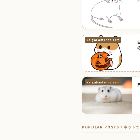
kaigai-antenna.com
kaigai-antenna.com
POPULAR POSTS / ネッ