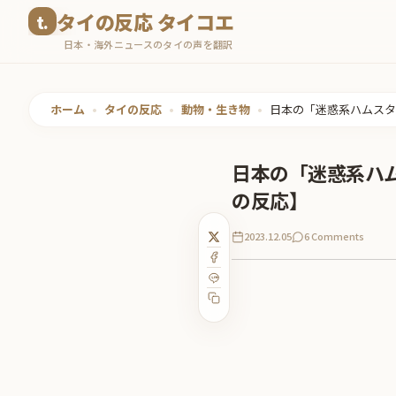
コ
タイの反応 タイコエ
ン
日本・海外ニュースのタイの声を翻訳
テ
ン
ツ
ホーム
•
タイの反応
•
動物・生き物
•
日本の「迷惑系ハムスタ
へ
ス
日本の「迷惑系ハ
キ
の反応】
ッ
プ
2023.12.05
6 Comments