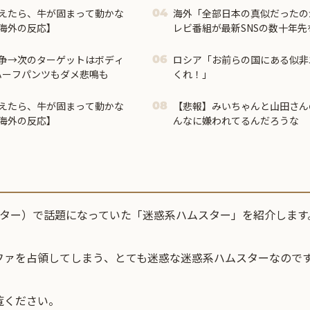
えたら、牛が固まって動かな
海外「全部日本の真似だったの
04
海外の反応】
レビ番組が最新SNSの数十年
争→次のターゲットはボディ
ロシア「お前らの国にある似非
06
ハーフパンツもダメ悲鳴も
くれ！」
えたら、牛が固まって動かな
【悲報】みいちゃんと山田さん
08
海外の反応】
んなに嫌われてるんだろうな
ッター）で話題になっていた「迷惑系ハムスター」を紹介します
ファを占領してしまう、とても迷惑な迷惑系ハムスターなので
覧ください。