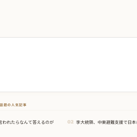
トで話題の人気記事
言われたらなんて答えるのが
李大統領、中東避難支援で日本
02