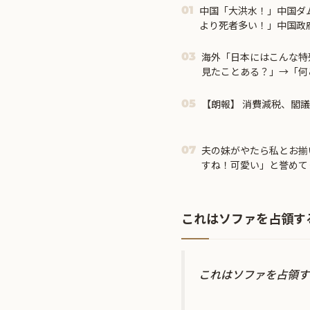
中国「大洪水！」中国ダ
01
より死者多い！」中国政
中国当局「救助隊動画も
近中」→
海外「日本にはこんな特
03
見たことある？」→「何
ｗ」【海外の反応】
【朗報】 消費減税、閣議
05
夫の妹がやたら私とお揃
07
すね！可愛い」と誉めて
に会うと必ず・・・
これはソファを占領す
これはソファを占領