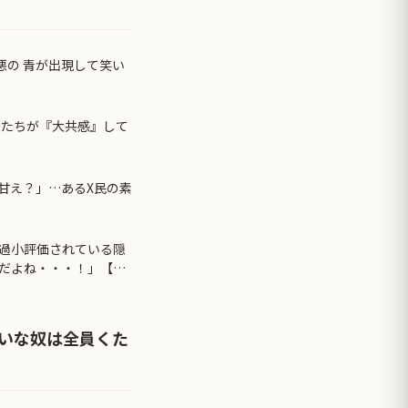
悪の 青が出現して笑い
夫たちが『大共感』して
甘え？」…あるX民の素
過小評価されている隠
だよね・・・！」【海
嫌いな奴は全員くた