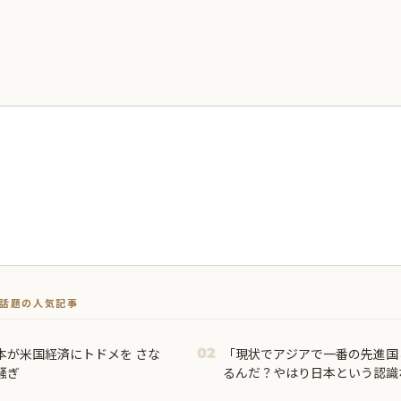
トで話題の人気記事
本が米国経済にトドメを さな
「現状でアジアで一番の先進国
02
騒ぎ
るんだ？やはり日本という認識