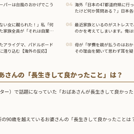
ーパーは台風のおかげでこう
海外「日本の47都道府県に行
04
たけど何か質問ある？」日本各
海外の反応
ない女に蹴られた！」私「何
最近家族といるのがストレスで
06
た家族全員が「それは自業自
のかを考えてしまいます。俺は
が、慰謝料と、６歳の子供１人
くらいでしょうか？
たアライグマ、パドルボード
母が「学費を親が払うのはおか
08
に潜り込む【海外の反応】
その理由を聞いて思わず耳を疑
ばあさんの「長生きして良かったこと」は？
ッター）で話題になっていた「おばあさんが長生きして良かった
所の90歳を越えているお婆さんの「長生きして良かったことは
。