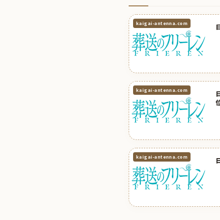
kaigai-antenna.com
kaigai-antenna.com
kaigai-antenna.com