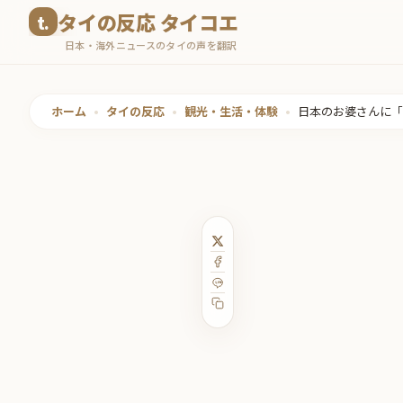
コ
タイの反応 タイコエ
ン
日本・海外ニュースのタイの声を翻訳
テ
ン
ツ
ホーム
•
タイの反応
•
観光・生活・体験
•
日本のお婆さんに「
へ
ス
キ
ッ
プ