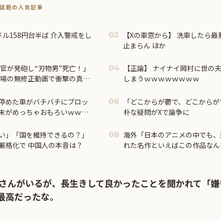
トで話題の人気記事
ドル158円台半ば 介入警戒をし
【Xの車窓から】 洗車したら最
02
止まらん ほか
官が発砲し“刃物男”死亡！」
【正論】 ナイナイ岡村に世の
04
現場の無修正動画で衝撃の真相
しまうｗｗｗｗｗｗｗｗ
停めた車がバチバチにブロッ
「どこからが鬱で、どこからが
06
末がめっちゃおもろいｗｗｗ
朴な疑問がXで論争に
い」「国を維持できるの？」
海外「日本のアニメの中でも、
08
厳格化で 中国人の本音は？
れた名作といえばこの作品なん
外の反応】
あさんがいるが、長生きして良かったことを聞かれて「
最高だったな。