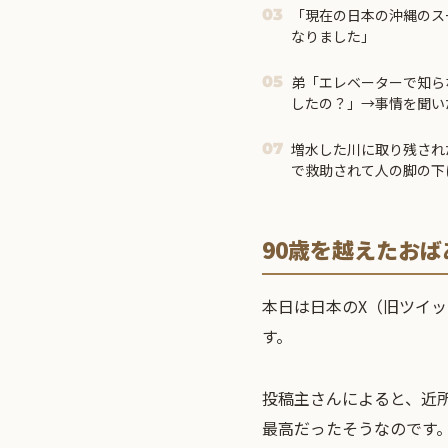
「現在の日本の沖縄のス
03
なりました」
弟「エレベーターで知ら
05
したの？」→事情を聞い
得」と呆れてしまい…
増水した川に取り残され
07
で救助されて人の脚の下
90歳を越えたお
本日は日本のX（旧ツイ
す。
投稿主さんによると、近
最高だったそうなのです