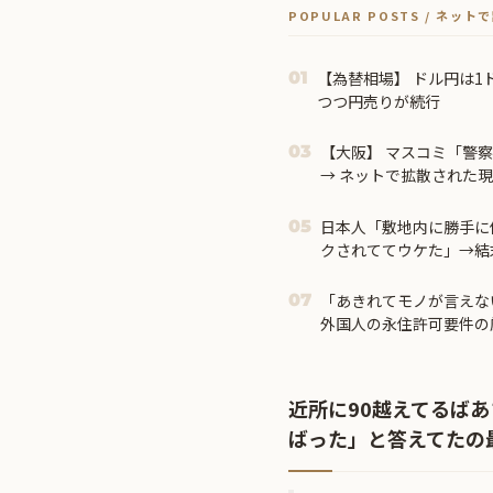
POPULAR POSTS / ネッ
【為替相場】 ドル円は1
01
つつ円売りが続行
【大阪】 マスコミ「警察
03
→ ネットで拡散された
が発覚 → ………
日本人「敷地内に勝手に
05
クされててウケた」→結
【タイ人の反応】
「あきれてモノが言えな
07
外国人の永住許可要件の
近所に90越えてるば
ばった」と答えてたの