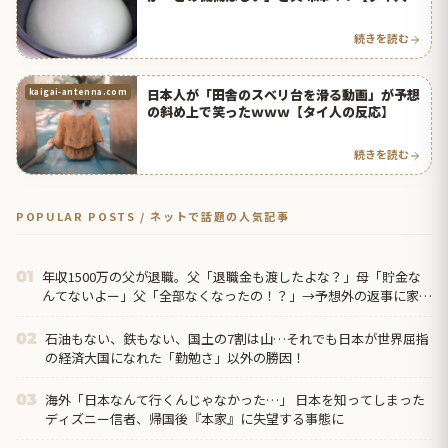
反応】
続きを読む
日本人が「田舎のスベリ台を滑る動画」が予想
kaigai-antenna.com
の斜め上で笑ったｗｗｗ【タイ人の反応】
続きを読む
POPULAR POSTS / ネットで話題の人気記事
年収1500万の父が退職。父「退職金も渡したよな？」母「貯金な
01
んてないよー」父「全部なくなったの！？」→予想外の返事に家族
騒然となり…
石油もない、鉄もない、国土の7割は山…それでも日本が世界屈指
02
の経済大国になれた「勤勉さ」以外の勝因！
海外「日本なんて行くんじゃなかった…」 日本を知ってしまった
03
ディズニー信者、帰国後『本家』に失望する事態に