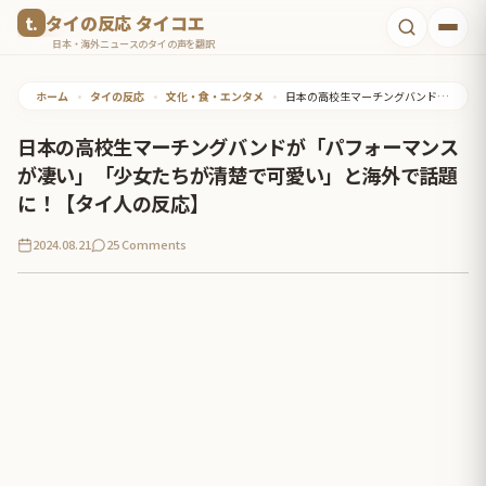
コ
タイの反応 タイコエ
ン
日本・海外ニュースのタイの声を翻訳
テ
ホーム
•
タイの反応
•
文化・食・エンタメ
•
日本の高校生マーチングバンドが「パフォーマンスが凄い」「少女たちが清楚で可愛い」と海外で話題に！【タイ人の反応】
ン
ツ
日本の高校生マーチングバンドが「パフォーマンス
へ
が凄い」「少女たちが清楚で可愛い」と海外で話題
ス
に！【タイ人の反応】
キ
2024.08.21
25 Comments
ッ
プ