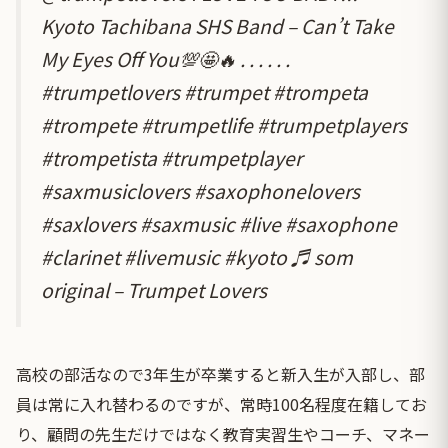
Kyoto Tachibana SHS Band – Can’t Take
My Eyes Off You💯🤩🔥 . . . . . .
#trumpetlovers
#trumpet
#trompeta
#trompete
#trumpetlife
#trumpetplayers
#trompetista
#trumpetplayer
#saxmusiclovers
#saxophonelovers
#saxlovers
#saxmusic
#live
#saxophone
#clarinet
#livemusic
#kyoto
♬ som
original – Trumpet Lovers
高校の部活なので3年生が卒業すると新入生が入部し、部
員は常に入れ替わるのですが、常時100名程度在籍してお
り、顧問の先生だけではなく教育実習生やコーチ、マネー