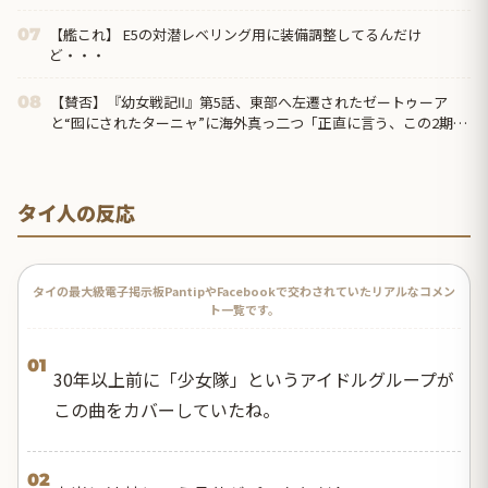
【艦これ】 E5の対潜レベリング用に装備調整してるんだけ
07
ど・・・
【賛否】『幼女戦記Ⅱ』第5話、東部へ左遷されたゼートゥーア
08
と“囮にされたターニャ”に海外真っ二つ「正直に言う、この2期は
1期ほど好きじゃない」ラストでヴァイス被弾
タイ人の反応
タイの最大級電子掲示板PantipやFacebookで交わされていたリアルなコメン
ト一覧です。
01
30年以上前に「少女隊」というアイドルグループが
この曲をカバーしていたね。
02