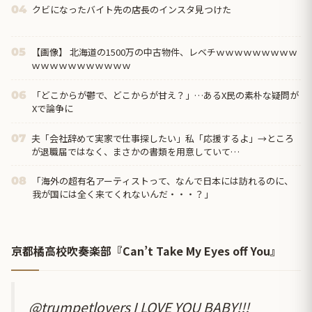
クビになったバイト先の店長のインスタ見つけた
04
【画像】 北海道の1500万の中古物件、レベチｗｗｗｗｗｗｗｗｗ
05
ｗｗｗｗｗｗｗｗｗｗｗ
「どこからが鬱で、どこからが甘え？」…あるX民の素朴な疑問が
06
Xで論争に
夫「会社辞めて実家で仕事探したい」私「応援するよ」→ところ
07
が退職届ではなく、まさかの書類を用意していて…
「海外の超有名アーティストって、なんで日本には訪れるのに、
08
我が国には全く来てくれないんだ・・・？」
京都橘高校吹奏楽部『Can’t Take My Eyes off You』
@trumpetlovers
I LOVE YOU BABY!!!