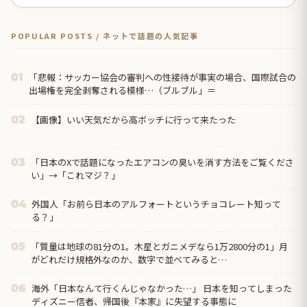
POPULAR POSTS / ネットで話題の人気記事
「悲報：サッカー協会の審判への性接待が事実の場合、国際試合の
01
出場権を完全剥奪される模様…（ブルブル」＝
【画像】いい天気だから高ボッチに行って来たった
02
「日本のXで話題になったエアコンの臭いを消す方法をご覧くださ
03
い」→「これマジ？」
外国人「お前ら日本のアルフォートというチョコレート知って
04
る？」
「質量は地球の81分の1。木星とガニメデなら1万2800分の1」月
05
がどれだけ規格外なのか、数字で並べてみると…
海外「日本なんて行くんじゃなかった…」 日本を知ってしまった
06
ディズニー信者、帰国後『本家』に失望する事態に