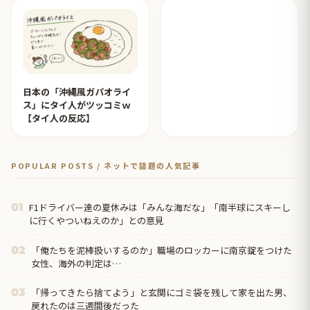
日本の「沖縄風ガパオライ
ス」にタイ人がツッコミｗ
【タイ人の反応】
POPULAR POSTS / ネットで話題の人気記事
F1ドライバー達の夏休みは「みんな海だな」「南半球にスキーし
01
に行くやついねえのか」との意見
「俺たちを泥棒扱いするのか」職場のロッカーに南京錠をつけた
02
女性、海外の判定は…
「帰ってきたら捨てよう」と玄関にゴミ袋を残して家を出た男、
03
戻れたのは三週間後だった