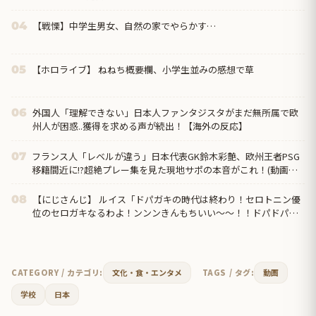
【戦慄】中学生男女、自然の家でやらかす…
04
【ホロライブ】 ねねち概要欄、小学生並みの感想で草
05
外国人「理解できない」日本人ファンタジスタがまだ無所属で欧
06
州人が困惑..獲得を求める声が続出！【海外の反応】
フランス人「レベルが違う」日本代表GK鈴木彩艶、欧州王者PSG
07
移籍間近に!?超絶プレー集を見た現地サポの本音がこれ！(動画あ
り)【海外の反応】
【にじさんじ】 ルイス「ドパガキの時代は終わり！セロトニン優
08
位のセロガキなるわよ！ンンンきんもちいい〜〜！！ドパドパド
パ」【雀魂】
CATEGORY / カテゴリ:
文化・食・エンタメ
TAGS / タグ:
動画
学校
日本