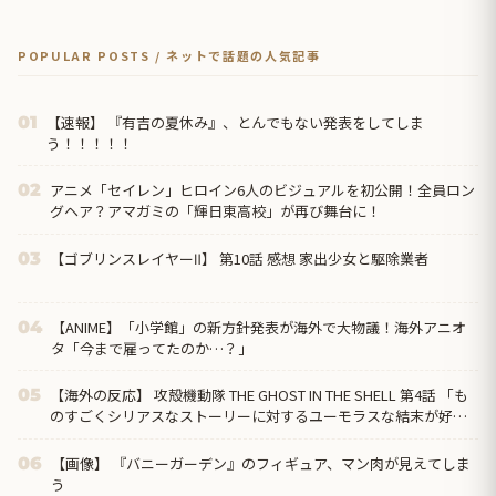
POPULAR POSTS / ネットで話題の人気記事
【速報】 『有吉の夏休み』、とんでもない発表をしてしま
01
う！！！！！
アニメ「セイレン」ヒロイン6人のビジュアルを初公開！全員ロン
02
グヘア？アマガミの「輝日東高校」が再び舞台に！
【ゴブリンスレイヤーⅡ】 第10話 感想 家出少女と駆除業者
03
【ANIME】「小学館」の新方針発表が海外で大物議！海外アニオ
04
タ「今まで雇ってたのか…？」
【海外の反応】 攻殻機動隊 THE GHOST IN THE SHELL 第4話 「も
05
のすごくシリアスなストーリーに対するユーモラスな結末が好
き」
【画像】 『バニーガーデン』のフィギュア、マン肉が見えてしま
06
う