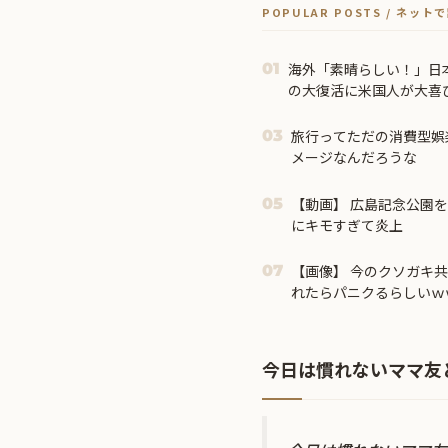
POPULAR POSTS / ネッ
海外「素晴らしい！」日
01
の大復活に米国人が大喜
旅行ってただの消費型娯
03
メージなんだろうな
【動画】 広島記念公園
05
にキモすぎて炎上
【画像】 今のクソガキ
07
れたらパニクるらしいｗ
今日は慣れないママ友