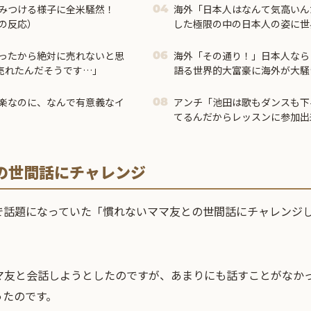
みつける様子に全米騒然！
海外「日本人はなんて気高いん
04
の反応）
した極限の中の日本人の姿に世
ったから絶対に売れないと思
海外「その通り！」日本人なら
06
も売れたんだそうです…」
語る世界的大富豪に海外が大騒
楽なのに、なんで有意義なイ
アンチ「池田は歌もダンスも下
08
てるんだからレッスンに参加出
ろ？？？
の世間話にチャレンジ
で話題になっていた「慣れないママ友との世間話にチャレンジ
マ友と会話しようとしたのですが、あまりにも話すことがなか
ったのです。