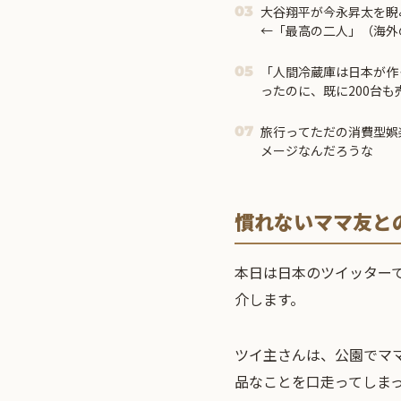
大谷翔平が今永昇太を睨
03
←「最高の二人」（海外
「人間冷蔵庫は日本が作
05
ったのに、既に200台
旅行ってただの消費型娯
07
メージなんだろうな
慣れないママ友と
本日は日本のツイッター
介します。
ツイ主さんは、公園でマ
品なことを口走ってしま