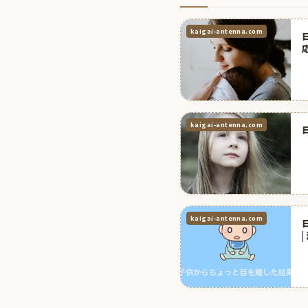
kaigai-antenna.com
kaigai-antenna.com
kaigai-antenna.com