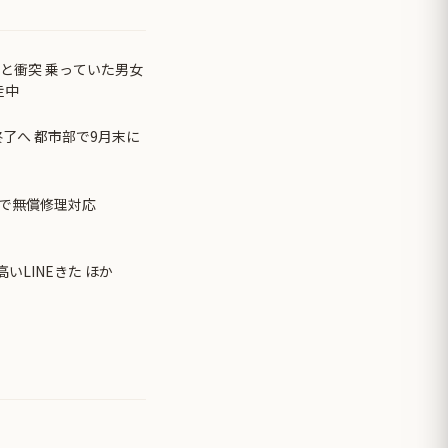
と衝突 乗っていた男女
走中
終了へ 都市部で9月末に
で無償修理対応
いLINEきた ほか