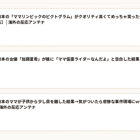
日本の「ママリンピックのピクトグラム」がクオリティ高くてめっちゃ笑った
応】 | 海外の反応アンテナ
日本の女優「加藤夏希」が娘に「ママ仮面ライダーなんだよ」と告白した結果
日本のママが子供から少し目を離した結果→気がついたら悲惨な事件現場にｗ
| 海外の反応アンテナ