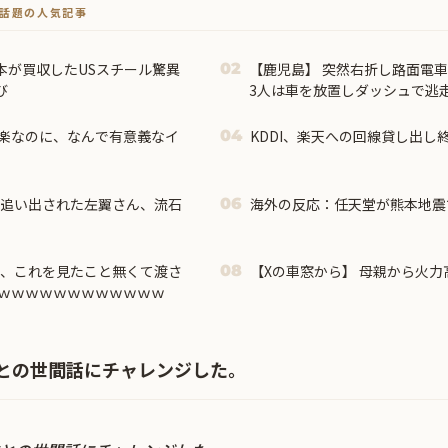
トで話題の人気記事
本が買収したUSスチール驚異
【鹿児島】 突然右折し路面電車
02
び
3人は車を放置しダッシュで逃
楽なのに、なんで有意義なイ
KDDI、楽天への回線貸し出し
04
を追い出された左翼さん、流石
海外の反応：任天堂が熊本地震
06
共、これを見たこと無くて渡さ
【Xの車窓から】 母親から火力高
08
ｗｗｗｗｗｗｗｗｗｗｗｗ
との世間話にチャレンジした。