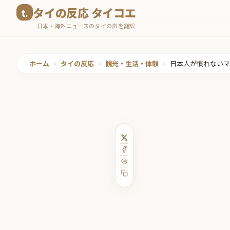
コ
タイの反応 タイコエ
ン
日本・海外ニュースのタイの声を翻訳
テ
ン
ツ
ホーム
•
タイの反応
•
観光・生活・体験
•
日本人が慣れないマ
へ
ス
キ
ッ
プ