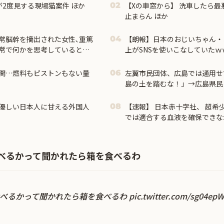
が2度見する現場猫案件 ほか
【Xの車窓から】 洗車したら最
02
止まらん ほか
常脳幹を摘出された女性､重篤
【朗報】日本のおじいちゃん・
04
常で何かを思考していると判
上がSNSを使いこなしていたｗ
関…燃料もピストンもない量
左翼市民団体、広島では通用せ
06
島の土を踏むな！」→広島県民
じゃ！」「ワシらが広島県民じ
優しい日本人に甘える外国人
【速報】 日本赤十字社、 超希少血
08
では適合する血液を確保できな
べるかって聞かれたら箱を食べるわ
食べるかって聞かれたら箱を食べるわ
pic.twitter.com/sg04ep