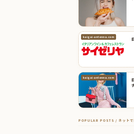
kaigai-antenna.com
kaigai-antenna.com
POPULAR POSTS / ネッ