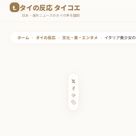
コ
タイの反応 タイコエ
ン
日本・海外ニュースのタイの声を翻訳
テ
ン
ツ
ホーム
•
タイの反応
•
文化・食・エンタメ
•
イタリア美少女の
へ
ス
キ
ッ
プ