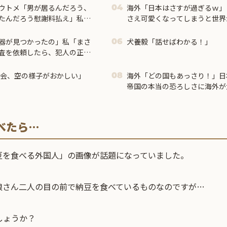
ウトメ「男が居るんだろう、
海外「日本はさすが過ぎるｗ」
04
たんだろう慰謝料払え」私
さえ可愛くなってしまうと世界
になったのはそちらの息子さ
ラネｗ
器が見つかったの」私「まさ
犬養毅「話せばわかる！」
06
査を依頼したら、犯人の正体
大会、空の様子がおかしい」
海外「どの国もあっさり！」日
08
帝国の本当の恐ろしさに海外が
べたら…
豆を食べる外国人」の画像が話題になっていました。
娘さん二人の目の前で納豆を食べているものなのですが…
しょうか？