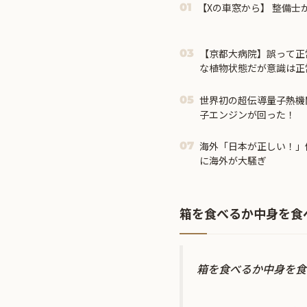
【Xの車窓から】 整備士
01
【京都大病院】誤って正
03
な植物状態だが意識は正
明
世界初の超伝導量子熱機
05
子エンジンが回った！
海外「日本が正しい！」
07
に海外が大騒ぎ
箱を食べるか中身を食
箱を食べるか中身を