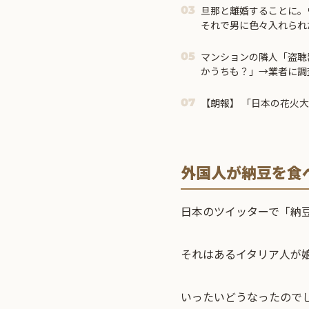
旦那と離婚することに。
03
それで男に色々入れられ
「男が居て、コンセント
んのほうですよ」後はシ
マンションの隣人「盗聴
05
かうちも？」→業者に調
まで見えてきて…
【朗報】 「日本の花火
07
外国人が納豆を食
日本のツイッターで「納
それはあるイタリア人が
いったいどうなったので