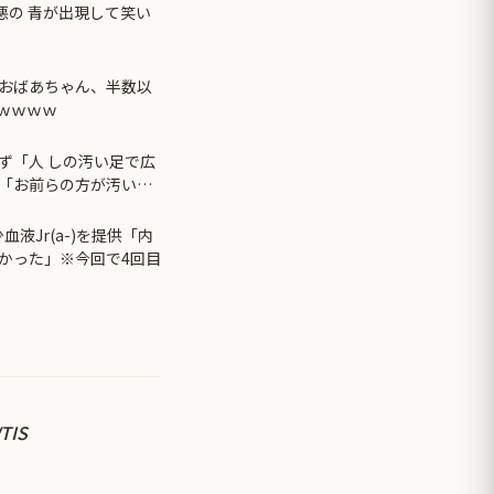
悪の 青が出現して笑い
おばあちゃん、半数以
ｗｗｗｗ
ず「人 しの汚い足で広
「お前らの方が汚いん
ゃ」
液Jr(a-)を提供「内
かった」※今回で4回目
WTIS