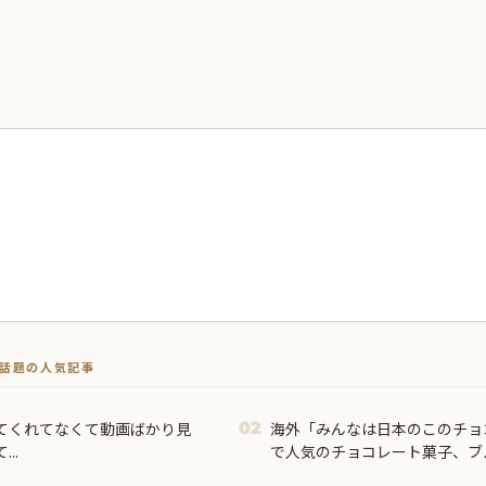
トで話題の人気記事
てくれてなくて動画ばかり見
海外「みんなは日本のこのチョ
02
..
で人気のチョコレート菓子、ブ
に対する海外の反応