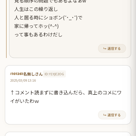
見る順序の問題でもあるよなぁw
人生はこの繰り返し
人と居る時にショボン(⁠˘⁠･⁠_⁠･⁠˘⁠)で
家に帰ってホッ(^-^)
って事もあるわけだし
↳ 返信する
名無しさん
ID:Y1YjE2OG
#101261
2025/03/09 13:16
↑コメント読まずに書き込んだら、真上のコメにワ
イがいたわｗ
↳ 返信する