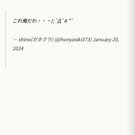
これ俺だわ・・・(;´Д`A “`
— shino(ガネクラ) (@honyasiki373)
January 20,
2024