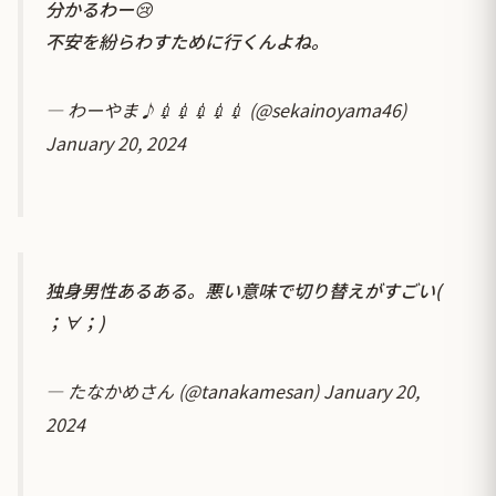
分かるわー😢
不安を紛らわすために行くんよね。
— わーやま♪💉💉💉💉💉 (@sekainoyama46)
January 20, 2024
独身男性あるある。悪い意味で切り替えがすごい(
；∀；)
— たなかめさん (@tanakamesan)
January 20,
2024