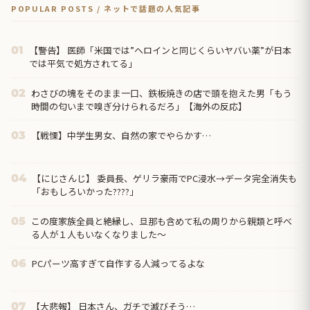
POPULAR POSTS / ネットで話題の人気記事
【警告】 医師「米国では”ヘロインと同じくらいヤバい薬”が日本
01
では平気で処方されてる」
わさびの塊をそのまま一口、鉄板焼きの店で頭を抱えた男「もう
02
時間の匂いまで嗅ぎ分けられるだろ」【海外の反応】
【戦慄】中学生男女、自然の家でやらかす…
03
【にじさんじ】 委員長、ゲリラ豪雨でPC浸水→データ完全消失も
04
「おもしろいかった????」
この度家族全員と絶縁し、旦那も含めて私の周りから親類と呼べ
05
る人が１人もいなくなりました～
PCパーツ高すぎて自作する人減ってるよな
06
【大悲報】 日本さん、ガチで滅びそう…
07