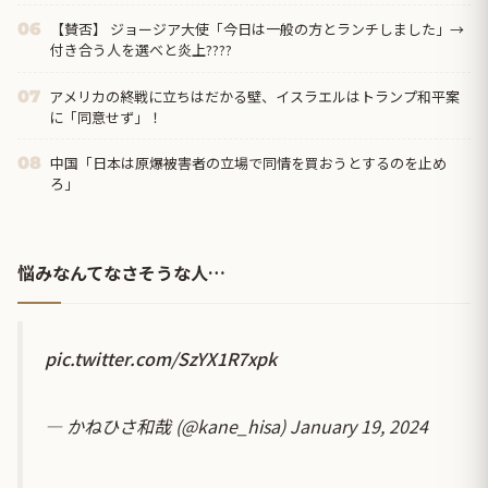
りにピッタリの名称が...
【賛否】 ジョージア大使「今日は一般の方とランチしました」→
06
付き合う人を選べと炎上????
アメリカの終戦に立ちはだかる壁、イスラエルはトランプ和平案
07
に「同意せず」！
中国「日本は原爆被害者の立場で同情を買おうとするのを止め
08
ろ」
悩みなんてなさそうな人…
pic.twitter.com/SzYX1R7xpk
— かねひさ和哉 (@kane_hisa)
January 19, 2024