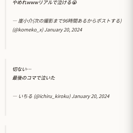
やめれwwwリアルで泣ける😭
— 崖小介(次の撮影まで96時間あるからポストする)
(@komeko_x)
January 20, 2024
切ない…
最後のコマで泣いた
— いちる (@ichiru_kiroku)
January 20, 2024