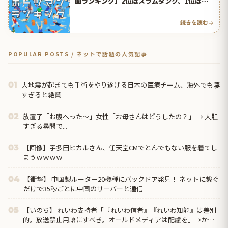
画ランキング」2位はスラムダンク、1位は？
【タイ人の反応】
続きを読む
POPULAR POSTS / ネットで話題の人気記事
大地震が起きても手術をやり遂げる日本の医療チーム、海外でも凄
01
すぎると絶賛
放置子「お腹へった～」女性「お母さんはどうしたの？」 → 大胆
02
すぎる尋問で...
【画像】宇多田ヒカルさん、任天堂CMでとんでもない服を着てし
03
まうｗｗｗｗ
【衝撃】 中国製ルーター20機種にバックドア発見！ ネットに繋ぐ
04
だけで35秒ごとに中国のサーバーと通信
【いのち】 れいわ支持者「『れいわ信者』『れいわ知能』は差別
05
的。放送禁止用語にすべき。オールドメディアは配慮を」→かわ