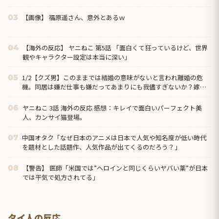
【画像】 福原遥さん、意外とあるｗ
03
【海外の反応】 ヤニねこ 第5話 「面白くて狂っているけど、世界
04
観やキャラクター設定は本当に深い」
1/2【クズ男】このままでは結婚の意味がないと言われ離婚の危
05
機。同居は嫌だ仕事も嫌だってあまりにも我儘すぎないか？嫁の
方が収入多いんだから俺の代わりにバイクの借金返してくれ→
ヤニねこ 3話 海外の反応 感想：キレイで面白いパーフェクト美
06
人、カンサイ猫登場。
中国オタク「なぜ日本のアニメは日本で人気や知名度が低い時代
07
を題材とした話題作、人気作品が出てくるのだろう？」
【警告】 医師「米国では”ヘロインと同じくらいヤバい薬”が日本
08
では平気で処方されてる」
タイ人の反応