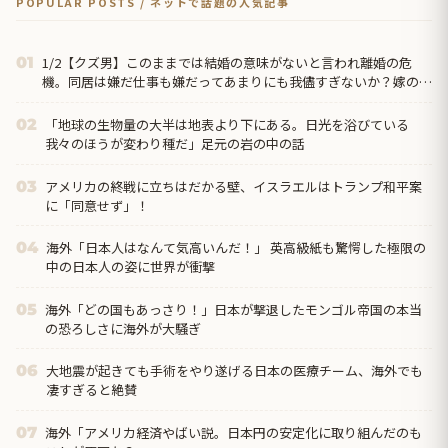
POPULAR POSTS / ネットで話題の人気記事
1/2【クズ男】このままでは結婚の意味がないと言われ離婚の危
01
機。同居は嫌だ仕事も嫌だってあまりにも我儘すぎないか？嫁の方
が収入多いんだから俺の代わりにバイクの借金返してくれ→
「地球の生物量の大半は地表より下にある。日光を浴びている
02
我々のほうが変わり種だ」足元の岩の中の話
アメリカの終戦に立ちはだかる壁、イスラエルはトランプ和平案
03
に「同意せず」！
海外「日本人はなんて気高いんだ！」 英高級紙も驚愕した極限の
04
中の日本人の姿に世界が衝撃
海外「どの国もあっさり！」日本が撃退したモンゴル帝国の本当
05
の恐ろしさに海外が大騒ぎ
大地震が起きても手術をやり遂げる日本の医療チーム、海外でも
06
凄すぎると絶賛
海外「アメリカ経済やばい説。日本円の安定化に取り組んだのも
07