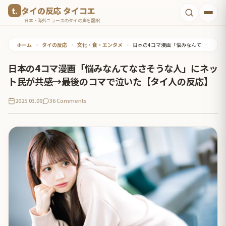
コ
タイの反応 タイコエ
ン
日本・海外ニュースのタイの声を翻訳
テ
ホーム
•
タイの反応
•
文化・食・エンタメ
•
日本の4コマ漫画「悩みなんてなさそうな人」にネット民が共感→最後のコマで泣いた【タイ人の反応】
ン
ツ
日本の4コマ漫画「悩みなんてなさそうな人」にネッ
へ
ト民が共感→最後のコマで泣いた【タイ人の反応】
ス
2025.03.09
36 Comments
キ
ッ
プ