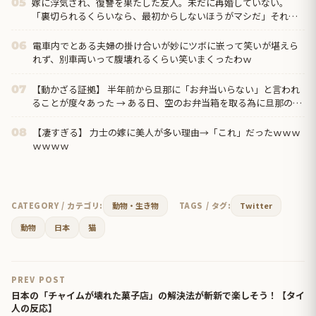
嫁に浮気され、復讐を果たした友人。未だに再婚していない。
05
「裏切られるくらいなら、最初からしないほうがマシだ」それ聞
いて、なんか泣けちまった…
電車内でとある夫婦の掛け合いが妙にツボに嵌って笑いが堪えら
06
れず、別車両いって腹壊れるくらい笑いまくったわｗ
【動かざる証拠】 半年前から旦那に「お弁当いらない」と言われ
07
ることが度々あった → ある日、空のお弁当箱を取る為に旦那の鞄
を開けた時に、衝撃のブツを発見してしまう…
【凄すぎる】 力士の嫁に美人が多い理由→「これ」だったｗｗｗ
08
ｗｗｗｗ
CATEGORY / カテゴリ:
動物・生き物
TAGS / タグ:
Twitter
動物
日本
猫
PREV POST
日本の「チャイムが壊れた菓子店」の解決法が斬新で楽しそう！【タイ
人の反応】