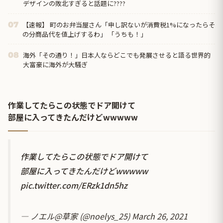
デザインの敗北すぎると話題に????
【速報】 町のお弁当屋さん「申し訳ないが消費税1%になったらそ
07
の分商品代を値上げするわ」 「うちも！」
海外「その通り！」日本人ならどこでも発展させると語る世界的
08
大富豪に海外が大騒ぎ
作業してたらこの状態でドア開けて
部屋に入ってきたんだけどwwwww
作業してたらこの状態でドア開けて
部屋に入ってきたんだけどwwwww
pic.twitter.com/ERzk1dn5hz
— ノエル@草家 (@noelys_25)
March 26, 2021