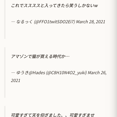
これでススススと入ってきたら笑うしかないw
— なるっく (@FFO1twitSDO2Ei7)
March 28, 2021
アマゾンで猫が買える時代か…
— ゆうき@Hades (@C8H10N4O2_yuki)
March 26,
2021
可愛すぎて天を仰ぎました、、可愛すぎませ