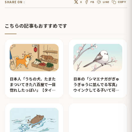
SHARE ON :
X
FB
LINE
COPY
こちらの記事もおすすめです
日本人「うちの犬、たまた
日本の「シマエナガがぎゅ
まついてきた八百屋で一目
うぎゅうに並んでる写真」
惚れしたっぽい」【タイ人
ウインクしてる子いて可愛
の反応】
すぎる！【タイ人の反応】