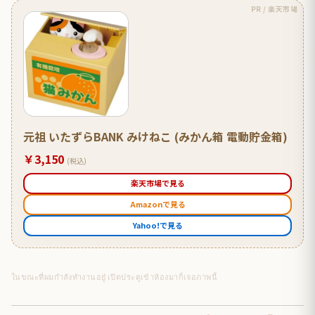
PR / 楽天市場
元祖 いたずらBANK みけねこ (みかん箱 電動貯金箱)
￥3,150
(税込)
楽天市場で見る
Amazonで見る
Yahoo!で見る
ในขณะที่ผมกำลังทำงานอยู๋ เปิดประตูเข้าห้องมาก็เจอภาพนี้