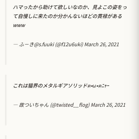
ハマったから助けて欲しいなのか、見よこの姿をっ
て自慢しに来たのか分かんないほどの貫禄がある
www
— ふ－き@s.fuuki (@f12u6uki)
March 26, 2021
これは猫界のメタルギアソリッドฅ•ω•ฅﾆｬｰ
— 故ついちゃん (@twisted__flog)
March 26, 2021