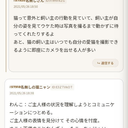
名無しさん
ID:FlYmFkZG
#57920
2021/05/26 18:50
猫って意外と飼い主の行動を見ていて、飼い主が自
分の姿を見てウケた時は写真を撮るまで動かずに待
ってくれたりするよ
あと、猫の飼い主はいつでも自分の愛猫を撮影でき
るように即座にカメラを出せる人が多い
↳ 返信する
名無しの猫ニャン
ID:E3ZTVkOT
#57918
2021/05/26 18:38
わんこ：ご主人様の状況を理解しようとコミュニケ
ーションにつとめる。
ご主人様の表情を見分けて その心情を忖度。