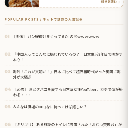
続きを読む
POPULAR POSTS / ネットで話題の人気記事
【画像】 パン線透けまくってるOLの尻ｗｗｗｗｗｗ
01
「中国人ってこんなに嫌われているの？」日本生活9年目で明かす
02
本心！
海外「これが文明か！」日本に比べて超石器時代だった英国に海
03
外が大騒ぎ
【恐怖】 酒とタバコを愛する日常系女性YouTuber、ガチで体が終
04
わる・・・
みんなは職場のBBQなに持ってけば嬉しい？
05
【ギリギリ】 ある施設のトイレに設置された「おむつ交換台」が
06