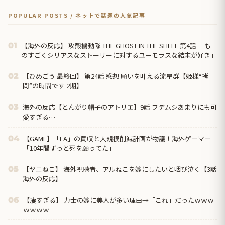
POPULAR POSTS / ネットで話題の人気記事
【海外の反応】 攻殻機動隊 THE GHOST IN THE SHELL 第4話 「も
01
のすごくシリアスなストーリーに対するユーモラスな結末が好き」
【ひめごう 最終回】 第24話 感想 願いを叶える流星群【姫様“拷
02
問”の時間です 2期】
海外の反応【とんがり帽子のアトリエ】9話 フデムシあまりにも可
03
愛すぎる…
【GAME】「EA」の買収と大規模削減計画が物議！海外ゲーマー
04
「10年間ずっと死を願ってた」
【ヤニねこ】 海外視聴者、アルねこを嫁にしたいと咽び泣く【3話
05
海外の反応】
【凄すぎる】 力士の嫁に美人が多い理由→「これ」だったｗｗｗ
06
ｗｗｗｗ