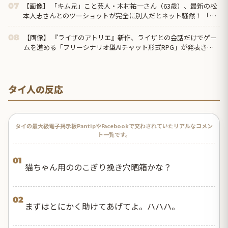
【画像】 「キム兄」こと芸人・木村祐一さん（63歳）、最新の松
07
本人志さんとのツーショットが完全に別人だとネット騒然！ 「マ
ジで誰かわからん」...
【画像】 『ライザのアトリエ』新作、ライザとの会話だけでゲー
08
ムを進める「フリーシナリオ型AIチャット形式RPG」が発表され
る
タイ人の反応
タイの最大級電子掲示板PantipやFacebookで交わされていたリアルなコメン
ト一覧です。
01
猫ちゃん用ののこぎり挽き穴晒箱かな？
02
まずはとにかく助けてあげてよ。ハハハ。