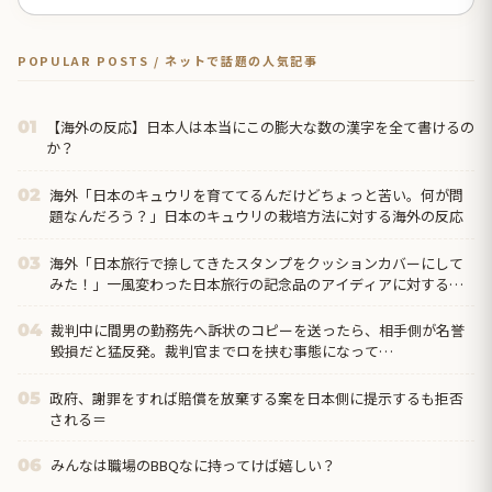
POPULAR POSTS / ネットで話題の人気記事
【海外の反応】日本人は本当にこの膨大な数の漢字を全て書けるの
01
か？
海外「日本のキュウリを育ててるんだけどちょっと苦い。何が問
02
題なんだろう？」日本のキュウリの栽培方法に対する海外の反応
海外「日本旅行で捺してきたスタンプをクッションカバーにして
03
みた！」一風変わった日本旅行の記念品のアイディアに対する海
外の反応
裁判中に間男の勤務先へ訴状のコピーを送ったら、相手側が名誉
04
毀損だと猛反発。裁判官までロを挟む事態になって…
政府、謝罪をすれば賠償を放棄する案を日本側に提示するも拒否
05
される＝
みんなは職場のBBQなに持ってけば嬉しい？
06