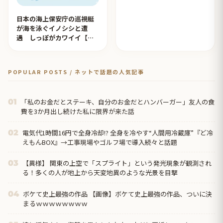
日本の海上保安庁の巡視艇
が海を泳ぐイノシシと遭
遇 しっぽがカワイイ【タ
イ人の反応】
POPULAR POSTS / ネットで話題の人気記事
「私のお金だとステーキ、自分のお金だとハンバーガー」友人の食
01
費を3か月出し続けた私に限界が来た話
電気代1時間16円で全身冷却!? 全身を冷やす“人間用冷蔵庫”『ど冷
02
えもんBOX』→工事現場やゴルフ場で導入続々と話題
【異様】 関東の上空で「スプライト」という発光現象が観測され
03
る！多くの人が地上から天変地異のような光景を目撃
ボケて史上最強の作品 【画像】ボケて史上最強の作品、ついに決
04
まるｗｗｗｗｗｗｗｗ