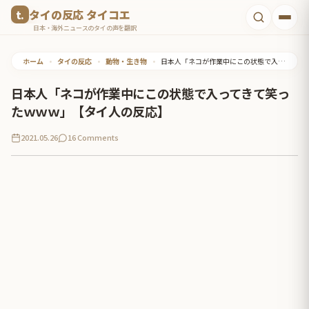
コ
タイの反応 タイコエ
ン
日本・海外ニュースのタイの声を翻訳
テ
ホーム
•
タイの反応
•
動物・生き物
•
日本人「ネコが作業中にこの状態で入ってきて笑ったｗｗｗ」【タイ人の反応】
ン
ツ
日本人「ネコが作業中にこの状態で入ってきて笑っ
へ
たｗｗｗ」【タイ人の反応】
ス
2021.05.26
16 Comments
キ
ッ
プ