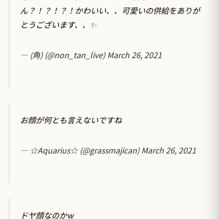
ん？！？！？！かわいい、、可愛いの供給をありが
とうございます、、✨
— (角) (@non_tan_live)
March 26, 2021
お顔が何とも言えないですね
— ☆Aquarius☆ (@grassmajican)
March 26, 2021
ドヤ顔なのかw