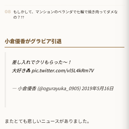
もしかして、マンションのベランダで七輪で焼き肉ってダメな
08
の？??
小倉優香がグラビア引退
差し入れでクリもらった〜！
大好き💑
pic.twitter.com/vl5L4kRm7V
— 小倉優香 (@ogurayuka_0905)
2019年5月16日
またとても悲しいニュースがありました。