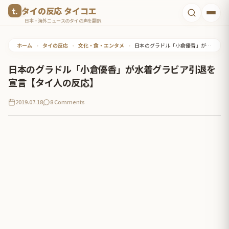
コ
タイの反応 タイコエ
ン
日本・海外ニュースのタイの声を翻訳
テ
ホーム
•
タイの反応
•
文化・食・エンタメ
•
日本のグラドル「小倉優香」が水着グラビア引退を宣言【タイ人の反応】
ン
ツ
日本のグラドル「小倉優香」が水着グラビア引退を
へ
宣言【タイ人の反応】
ス
2019.07.18
8 Comments
キ
ッ
プ