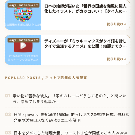
日本の絵師が描いた「世界の国旗を和風に擬人
kaigai-antenna.com
化したイラスト」がカッコいい！【タイ人の反
応】
続きを読む
ディズニーが「ミッキーマウスがタイ語を話し
kaigai-antenna.com
タイで生活するアニメ」を公開！細部までクオ
リティが高くてタイで話題に！【タイ人の反
応】
続きを読む
POPULAR POSTS / ネットで話題の人気記事
辛い物が苦手な彼女。「家のカレーはどうしてるの？」と聞いた
01
ら、冷めてしまう返事が...
日産e-power、無給油で1980km走行しギネス記録を達成、無駄な
02
発電や送電ロスなくEVよりエコを証明
日本をダメにした総理大臣、ワースト１位が同点でこの人ｗｗｗ
03