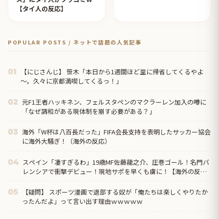
【タイ人の反応】
POPULAR POSTS / ネットで話題の人気記事
【にじさんじ】 笹木「本日から1週間ほど里に帰省してくるやよ
01
～。久々に京都満喫してくるっ！」
元F1王者ハッキネン、フェルスタペンのマクラーレン加入の噂に
02
「なぜ調和がある現体制を崩す必要がある？」
海外「W杯は八百長だった」FIFA会長支持を表明したサッカー協会
03
に海外大騒ぎ！（海外の反応）
スペイン「凄すぎるわ」19歳MF佐藤龍之介、圧巻ゴール！名門バ
04
レンシアで衝撃デビュー！現地サポを早くも虜に！【海外の反
応】
【疑問】 スポーツ漫画で退部する奴が「俺たちは楽しくやりたか
05
ったんだよ」って言い出す理由ｗｗｗｗｗ