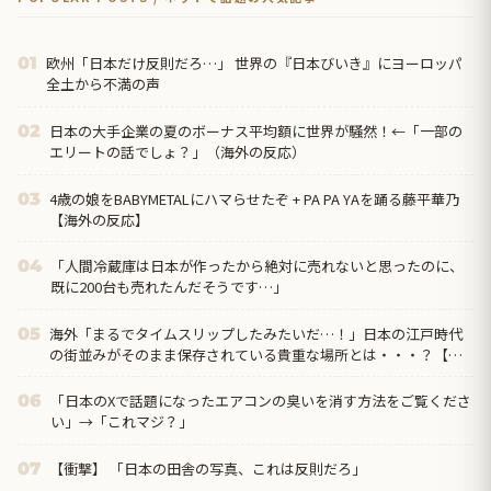
欧州「日本だけ反則だろ…」 世界の『日本びいき』にヨーロッパ
01
全土から不満の声
日本の大手企業の夏のボーナス平均額に世界が騒然！←「一部の
02
エリートの話でしょ？」（海外の反応）
4歳の娘をBABYMETALにハマらせたぞ + PA PA YAを踊る藤平華乃
03
【海外の反応】
「人間冷蔵庫は日本が作ったから絶対に売れないと思ったのに、
04
既に200台も売れたんだそうです…」
海外「まるでタイムスリップしたみたいだ…！」日本の江戸時代
05
の街並みがそのまま保存されている貴重な場所とは・・・？【海
外の反応】
「日本のXで話題になったエアコンの臭いを消す方法をご覧くださ
06
い」→「これマジ？」
【衝撃】 「日本の田舎の写真、これは反則だろ」
07