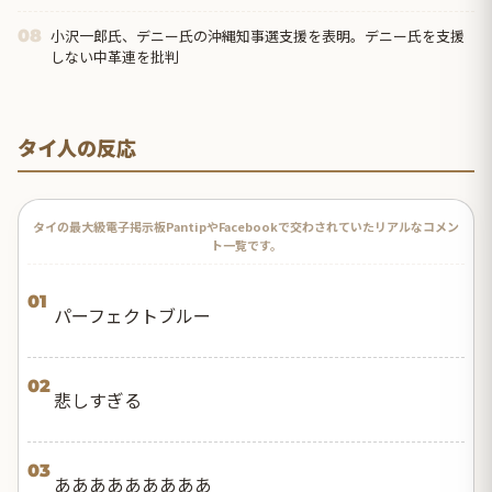
小沢一郎氏、デニー氏の沖縄知事選支援を表明。デニー氏を支援
08
しない中革連を批判
タイ人の反応
タイの最大級電子掲示板PantipやFacebookで交わされていたリアルなコメン
ト一覧です。
01
パーフェクトブルー
02
悲しすぎる
03
あああああああああ