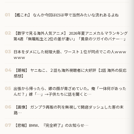
【艦これ】 なんか今回はE5は甲で当然みたいな流れあるよね
01
【数字で見る海外人気アニメ】 2026年夏アニメカルマランキング
02
第4週 「無職転生と2位の差が凄い」「黄泉のツガイのバナー…」
日本をダメにした総理大臣、ワースト１位が同点でこの人ｗｗｗ
03
ｗｗｗ
【朗報】 ヤニねこ、２話も海外視聴者に大好評【2話 海外の反応
04
感想】
出張から帰ったら、嫁の顔が青ざめていた。俺「一体何があった
05
んだ？」嫁「…」→子供たちに話を聞くと…
【画像】 ガンプラ再販の列を無視して開店ダッシュした客の末
06
路…
【悲報】BMW、『完全終了』のお知らせ…
07