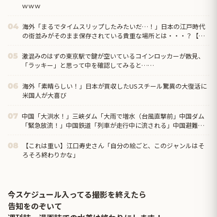
ｗｗｗ
海外「まるでタイムスリップしたみたいだ…！」日本の江戸時代
04
の街並みがそのまま保存されている貴重な場所とは・・・？【海
外の反応】
激混みのはずの東京駅で鍵が空いているコインロッカーが散見、
05
「ラッキー」と思って中を確認してみると……
海外「素晴らしい！」日本が買収したUSスチール驚異の大復活に
06
米国人が大喜び
中国「大洪水！」三峡ダム「大雨で増水（台風直撃前」中国ダム
07
「緊急放流！」中国鉄道「列車が走行中に流される」中国避難所
「支援物資は有料です」謎の勢力「え」→
【これは重い】江口寿史さん「自分の絵ごと、このジャンルはそ
08
ろそろ終わりかな」
今スケジュール入ってる撮影を終えたら
告知をのぞいて