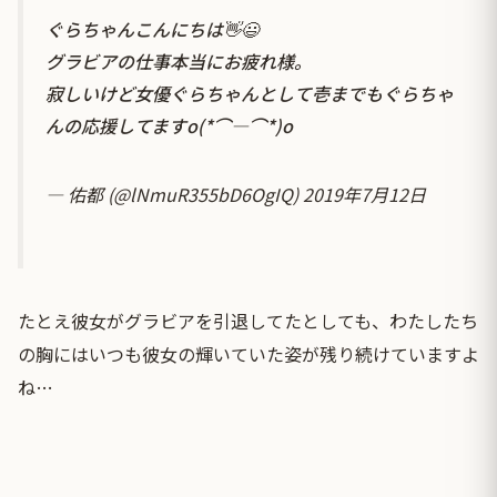
ぐらちゃんこんにちは👋😃
グラビアの仕事本当にお疲れ様。
寂しいけど女優ぐらちゃんとして壱までもぐらちゃ
んの応援してますo(*⌒―⌒*)o
— 佑都 (@lNmuR355bD6OgIQ)
2019年7月12日
たとえ彼女がグラビアを引退してたとしても、わたしたち
の胸にはいつも彼女の輝いていた姿が残り続けていますよ
ね…