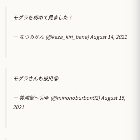
モグラを初めて見ました！
— なつみかん (@kaza_kiri_bane)
August 14, 2021
モグラさんも被災😭
— 美浦部〜🤩🍀 (@mihonoburbon92)
August 15,
2021