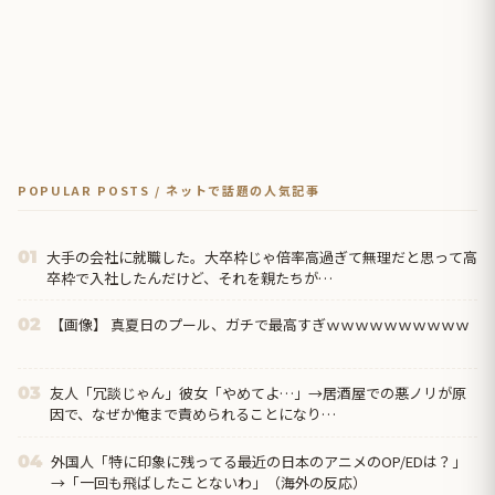
POPULAR POSTS / ネットで話題の人気記事
大手の会社に就職した。大卒枠じゃ倍率高過ぎて無理だと思って高
01
卒枠で入社したんだけど、それを親たちが…
【画像】 真夏日のプール、ガチで最高すぎｗｗｗｗｗｗｗｗｗｗ
02
友人「冗談じゃん」彼女「やめてよ…」→居酒屋での悪ノリが原
03
因で、なぜか俺まで責められることになり…
外国人「特に印象に残ってる最近の日本のアニメのOP/EDは？」
04
→「一回も飛ばしたことないわ」（海外の反応）