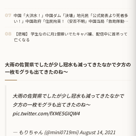
中国「大洪水！」中国ダム「決壊」地元民「公式発表より死者多
07
い！」中国政府「住民拘束！（安否不明」中国当局「救助隊動画
も削除」台風13号「三峡ダム接近中」→
【悲報】 学生なのに月1億稼いでたキャバ嬢、配信中に首吊って
08
亡くなる
大雨の佐賀県でしたが少し冠水も減ってきたなかで夕方の
一枚モグラも出てきたのね〜
大雨の佐賀県でしたが少し冠水も減ってきたなかで
夕方の一枚モグラも出てきたのね〜
pic.twitter.com/fXME5GIQW4
— もりちゃん (@mini0719mi)
August 14, 2021