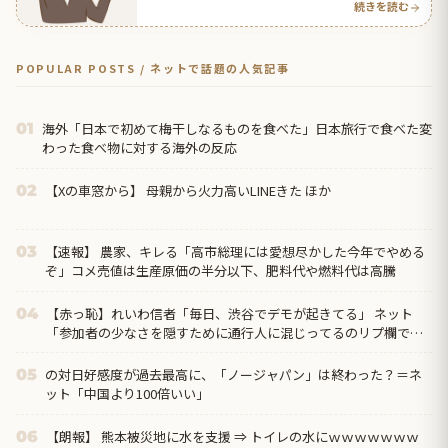
続きを読む
POPULAR POSTS / ネットで話題の人気記事
海外「日本で初めて梅干しなるものを食べた」日本旅行で食べた変
01
わった食べ物に対する海外の反応
【Xの車窓から】 母親から火力高いLINEきた ほか
02
【速報】 農家、キレる「高市総理には愛想尽かした今年でやめる
03
ぞ」コメ売値は生産原価の半分以下、肥料代や燃料代は高騰
【赤っ恥】れいわ信者「毎日、渋谷でデモが起きてる」 ネット
04
「参加者の少なさを隠すために通行人に混じってるのリプ欄でバ
ラされてて草」
の対日好感度が過去最高に、「ノージャパン」は終わった？＝ネ
05
ット「中国より100倍いい」
【朗報】 熊本被災地に水を支援 ⇒ トイレの水にｗｗｗｗｗｗｗ
06