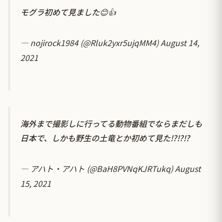
モグラ初めて見ました😊👍
— nojirock1984 (@Rluk2yxr5ujqMM4)
August 14,
2021
海外まで撮影しに行ってる動物番組でならまだしも
日本で、しかも野生の土竜とか初めて見た⁉️⁉️⁉️
— アハト・アハト (@BaH8PVNqKJRTukq)
August
15, 2021