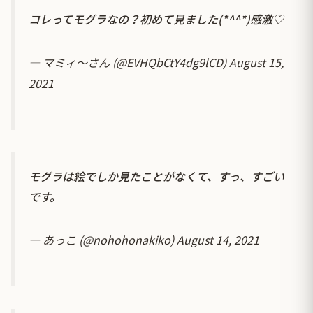
コレってモグラなの？初めて見ました(*^^*)感激♡
— マミィ〜さん (@EVHQbCtY4dg9lCD)
August 15,
2021
モグラは絵でしか見たことがなくて、すっ、すごい
です。
— あっこ (@nohohonakiko)
August 14, 2021