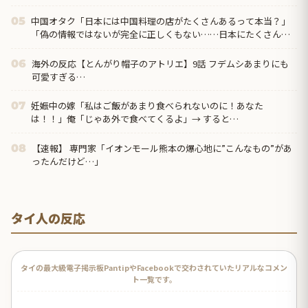
中国オタク「日本には中国料理の店がたくさんあるって本当？」
05
「偽の情報ではないが完全に正しくもない……日本にたくさんあ
るのは『中華料理』だから」
海外の反応【とんがり帽子のアトリエ】9話 フデムシあまりにも
06
可愛すぎる…
妊娠中の嫁「私はご飯があまり食べられないのに！あなた
07
は！！」俺「じゃあ外で食べてくるよ」→ すると…
【速報】 専門家「イオンモール熊本の爆心地に”こんなもの”があ
08
ったんだけど…」
タイ人の反応
タイの最大級電子掲示板PantipやFacebookで交わされていたリアルなコメン
ト一覧です。