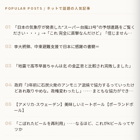
POPULAR POSTS / ネットで話題の人気記事
「日本の気象庁が発表した“スーパー台風13号”の予想進路をご覧く
01
ださい・・・」→「これ 完全に直撃なんだけど」「信じませんｗ
ｗｗ」
李大統領、中東避難支援で日本に感謝の書簡＝
02
「地震で高市早苗ちゃんは北 の金正恩と比較され完敗しました」
03
政府「3年前に石炭火発のアンモニア混焼で協力するっていったけ
04
どあれ取りやめな。政権変わったし」…… まともな協力ができな
い理由、これなんですよね
【アメリカ-スウェーデン】美味しいミートボール【ポーランドボ
05
ール】
「こぼれたビールを再利用」……なるほど、これがKビールってヤ
06
ツか