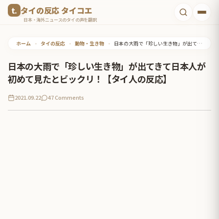
コ
タイの反応 タイコエ
ン
日本・海外ニュースのタイの声を翻訳
テ
ホーム
•
タイの反応
•
動物・生き物
•
日本の大雨で「珍しい生き物」が出てきて日本人が初めて見たとビックリ！【タイ人の反応】
ン
ツ
日本の大雨で「珍しい生き物」が出てきて日本人が
へ
初めて見たとビックリ！【タイ人の反応】
ス
2021.09.22
47 Comments
キ
ッ
プ