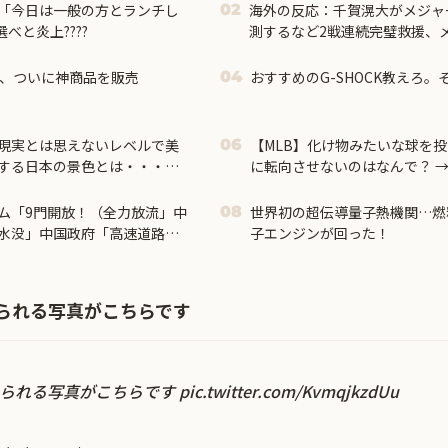
使「今日は一般の方とランチし
海外の反応：千賀滉大がメジャ
02
べと炎上????
測するなど2戦連続完璧救援、
ザー待望論も続出
ン、ついに神商品を販売
おすすめのG-SHOCK教えろ
04
現実とは思えないレベルで美
【MLB】化け物みたいな球を
06
する日本の景色とは・・・？
に転向させないのはなんで？ →
違い」「先発は2－3種類の一
らな」
ム「9門開放！（全力放流」中
世界初の超伝導量子熱機関…燃
08
水没」中国政府「高速道路封
子エンジンが回った！
流に合わせて開門（土砂崩れ
られる写真がこちらです
じられる写真がこちらです
pic.twitter.com/KvmqjkzdUu