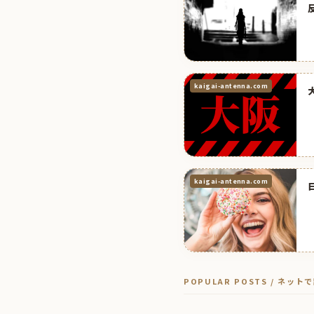
kaigai-antenna.com
kaigai-antenna.com
POPULAR POSTS / ネッ