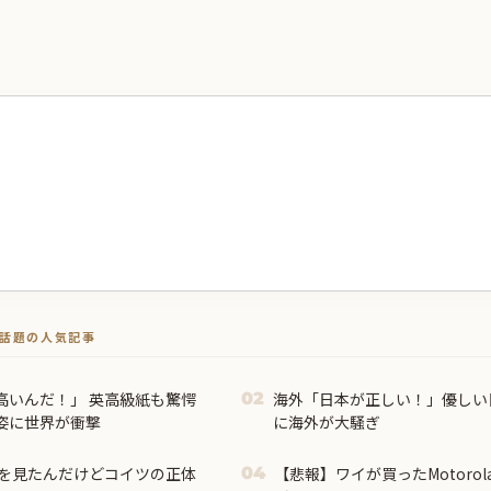
トで話題の人気記事
高いんだ！」 英高級紙も驚愕
海外「日本が正しい！」優しい
02
姿に世界が衝撃
に海外が大騒ぎ
を見たんだけどコイツの正体
【悲報】ワイが買ったMotoro
04