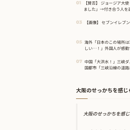
【賛否】 ジョージア大
01
ました」→付き合う人を選
【画像】 セブンイレブ
03
海外「日本のこの場所は
05
しい…！」外国人が感動
【海外の反応】
中国「大洪水！」三峡ダ
07
国都市「三峡沿線の道路
鎖！」中国ダム「緊急放
発生」→
大阪のせっかちを感じ
大阪のせっかちを感