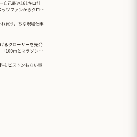
ー自己最速161キロ計
メッツファンからクロー
。それ買う。ちな現場仕事
投げるクローザーを先発
 「100mとマラソンの
級品の変化球が必要だか
料もピストンもない量