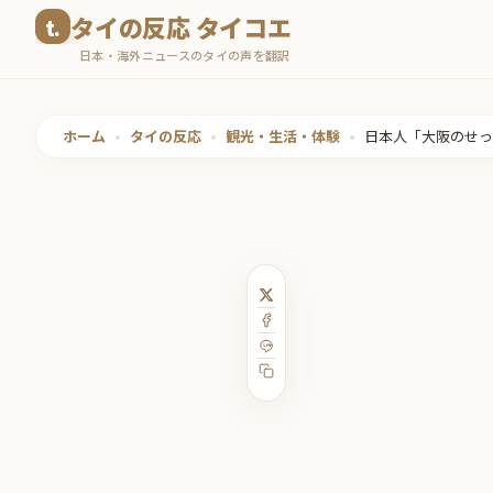
コ
タイの反応 タイコエ
ン
日本・海外ニュースのタイの声を翻訳
テ
ン
ツ
ホーム
•
タイの反応
•
観光・生活・体験
•
日本人「大阪のせっ
へ
ス
キ
ッ
プ