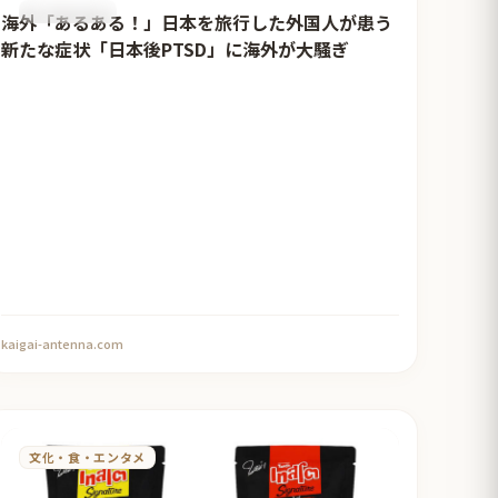
おすすめ記事
海外「あるある！」日本を旅行した外国人が患う
新たな症状「日本後PTSD」に海外が大騒ぎ
kaigai-antenna.com
文化・食・エンタメ