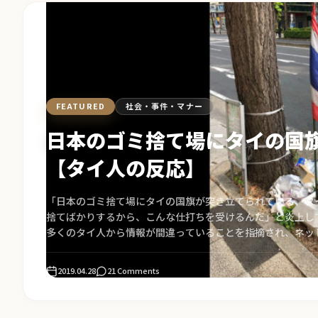
FEATURED
社会・事件・マナー
日本のゴミ捨て場にタイの国
【タイ人の反応】
「日本のゴミ捨て場にタイの国旗が突き立てられている、タ
捨てばかりするから、こんな仕打ちを受けるんだ」と炎上し
多くのタイ人から情報が間違っていることを指摘され、ネッ
いよう周知されています。タイ人の反応もまとめました。
2019.04.28
21 Comments