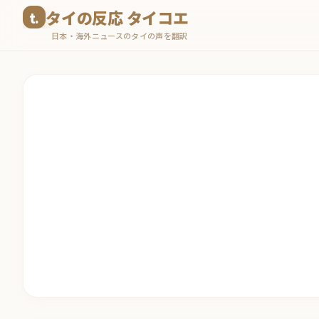
コ
タイの反応 タイコエ
ン
日本・海外ニュースのタイの声を翻訳
テ
ン
ツ
へ
ス
キ
ッ
プ