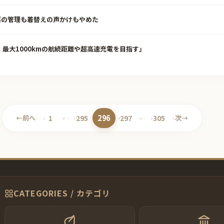
薬の管理も着替えの声かけもやめた
最大1000kmの航続距離や超高速充電を目指す」
296
←
前へ
1
…
295
297
…
305
次
→
ペ
ペ
ペ
ペ
ペ
ー
ー
ー
ー
ー
ジ
ジ
ジ
ジ
ジ
CATEGORIES / カテゴリ