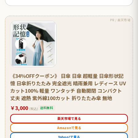
PR / 楽天市場
《34％OFFクーポン》 日傘 日傘 超軽量 日傘形状記
憶 日傘折りたたみ 完全遮光 晴雨兼用 レディース UV
カット100% 軽量 ワンタッチ 自動開閉 コンパクト
丈夫 遮熱 紫外線100カット 折りたたみ傘 無地
￥3,000
送料無料
(税込)
楽天市場で見る
Amazonで見る
Yahoo!で見る