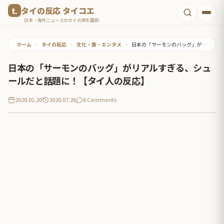
コ
タイの反応 タイコエ
ン
日本・海外ニュースのタイの声を翻訳
テ
ホーム
•
タイの反応
•
文化・食・エンタメ
•
日本の「サーモンのバッグ」がリアルすぎる、シュールだと話題に！【タイ人の反応】
ン
ツ
日本の「サーモンのバッグ」がリアルすぎる、シュ
へ
ールだと話題に！【タイ人の反応】
ス
2020.01.20
2020.07.26
6 Comments
キ
ッ
プ