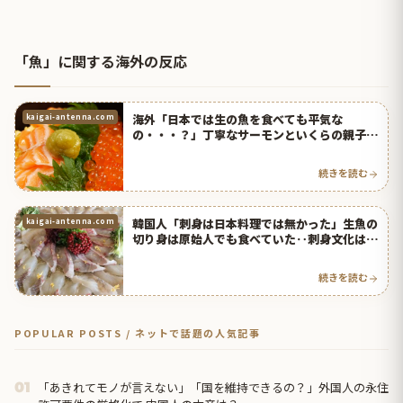
「魚」に関する海外の反応
海外「日本では生の魚を食べても平気な
kaigai-antenna.com
の・・・？」丁寧なサーモンといくらの親子丼
のレシピが海外で話題に | 海外の反応アンテナ
続きを読む
韓国人「刺身は日本料理では無かった」生魚の
kaigai-antenna.com
切り身は原始人でも食べていた‥刺身文化は中
国の宋が起源 韓国の反応 | 海外の反応アンテ
ナ
続きを読む
POPULAR POSTS / ネットで話題の人気記事
「あきれてモノが言えない」「国を維持できるの？」外国人の永住
01