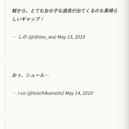
鮭から、とても女の子な道具が出てくるのも素晴ら
しいギャップ！
— しの (@shino_wa)
May 13, 2019
おぅ、シュール…
— i-co (@icochikamoto)
May 14, 2019