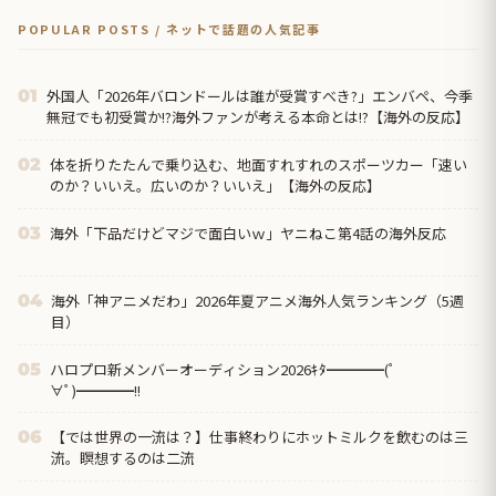
POPULAR POSTS / ネットで話題の人気記事
外国人「2026年バロンドールは誰が受賞すべき?」エンバペ、今季
01
無冠でも初受賞か!?海外ファンが考える本命とは!?【海外の反応】
体を折りたたんで乗り込む、地面すれすれのスポーツカー「速い
02
のか？いいえ。広いのか？いいえ」【海外の反応】
海外「下品だけどマジで面白いｗ」ヤニねこ第4話の海外反応
03
海外「神アニメだわ」2026年夏アニメ海外人気ランキング（5週
04
目）
ハロプロ新メンバーオーディション2026ｷﾀ━━━━(ﾟ
05
∀ﾟ)━━━━!!
【では世界の一流は？】仕事終わりにホットミルクを飲むのは三
06
流。瞑想するのは二流