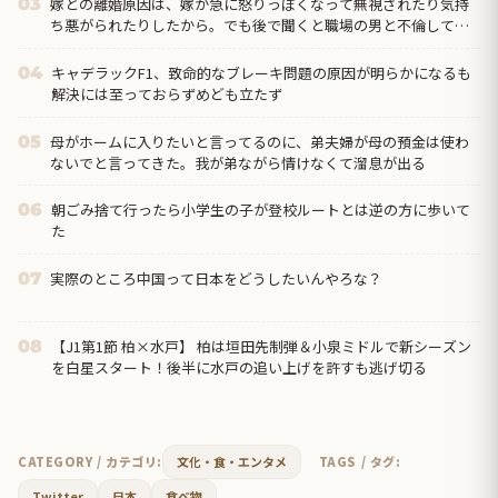
嫁との離婚原因は、嫁が急に怒りっぽくなって無視されたり気持
03
ち悪がられたりしたから。でも後で聞くと職場の男と不倫してい
たとｗ その後相手に逃げられたからって俺を探すなｗｗ
キャデラックF1、致命的なブレーキ問題の原因が明らかになるも
04
解決には至っておらずめども立たず
母がホームに入りたいと言ってるのに、弟夫婦が母の預金は使わ
05
ないでと言ってきた。我が弟ながら情けなくて溜息が出る
朝ごみ捨て行ったら小学生の子が登校ルートとは逆の方に歩いて
06
た
実際のところ中国って日本をどうしたいんやろな？
07
【J1第1節 柏×水戸】 柏は垣田先制弾＆小泉ミドルで新シーズン
08
を白星スタート！後半に水戸の追い上げを許すも逃げ切る
CATEGORY / カテゴリ:
文化・食・エンタメ
TAGS / タグ:
Twitter
日本
食べ物