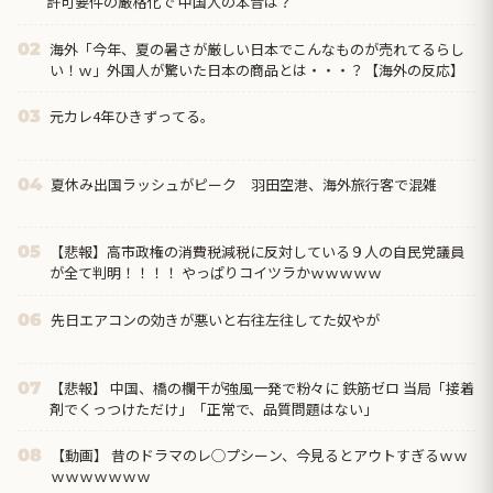
許可要件の厳格化で 中国人の本音は？
海外「今年、夏の暑さが厳しい日本でこんなものが売れてるらし
02
い！ｗ」外国人が驚いた日本の商品とは・・・？【海外の反応】
元カレ4年ひきずってる。
03
夏休み出国ラッシュがピーク 羽田空港、海外旅行客で混雑
04
【悲報】高市政権の消費税減税に反対している９人の自民党議員
05
が全て判明！！！！ やっぱりコイツラかｗｗｗｗｗ
先日エアコンの効きが悪いと右往左往してた奴やが
06
【悲報】 中国、橋の欄干が強風一発で粉々に 鉄筋ゼロ 当局「接着
07
剤でくっつけただけ」「正常で、品質問題はない」
【動画】 昔のドラマのレ◯プシーン、今見るとアウトすぎるｗｗ
08
ｗｗｗｗｗｗｗ