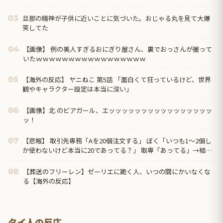
旦那の精神が子供に近いことに気づいた。おじゃる丸を見て大爆
03
笑してた
【画像】 例の美人すぎるおにぎり屋さん、裏でおっさんが握って
04
いたｗｗｗｗｗｗｗｗｗｗｗｗｗｗｗｗｗ
【海外の反応】 ヤニねこ 第5話 「面白くて狂っているけど、世界
05
観やキャラクター設定は本当に深い」
【画像】北 のビアガール、エッッッッッッッッッッッッッッッッ
06
ッ！
【悲報】 取引先専務「Aを20個注文する」 ぼく「いつも1～2個し
07
か使わないけど本当に20であってる？」 取専「あってる」→結果
『こう』なったんだが...
【葬送のフリーレン】ゼーリエに跪く人、いつの間にかいなくな
08
る【海外の反応】
タイ人の反応