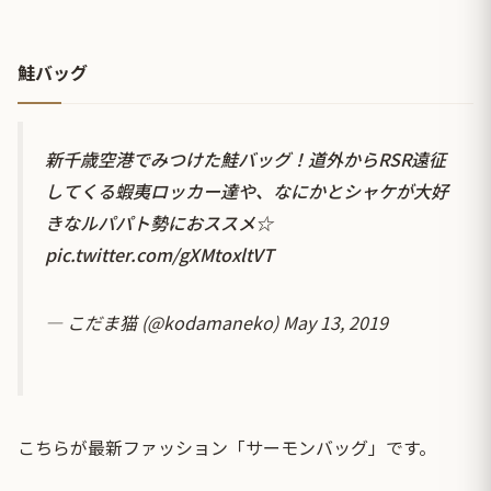
鮭バッグ
新千歳空港でみつけた鮭バッグ！道外からRSR遠征
してくる蝦夷ロッカー達や、なにかとシャケが大好
きなルパパト勢におススメ☆
pic.twitter.com/gXMtoxltVT
— こだま猫 (@kodamaneko)
May 13, 2019
こちらが最新ファッション「サーモンバッグ」です。