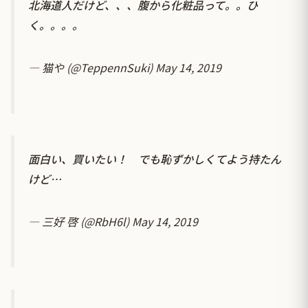
北海道人だけど、、、腹から化粧品って。。ひ
く。。。。
— 猫や (@TeppennSuki)
May 14, 2019
面白い、買いたい！ でも恥ずかしくてよう持たん
けど…
— 三好 啓 (@RbH6l)
May 14, 2019