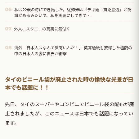
私は22歳の時にでき婚した。従姉妹は『デキ婚＝貧乏底辺』と認
06
識があるみたいで、私を馬鹿にしてきて…
外人、スクエニの真実に気付く
07
海外「日本人はなんて気高いんだ！」 英高級紙も驚愕した極限の
08
中の日本人の姿に世界が衝撃
タイのビニール袋が廃止された時の愉快な光景が日
本でも話題に！！
先日、タイのスーパーやコンビニでビニール袋の配布が廃
止されましたが、このニュースは日本でも話題になってい
ます。