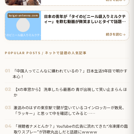
日本の青年が「タイのビニール袋入りミルクテ
kaigai-antenna.com
ィー」を飲む動画が微笑ましいとタイで話題
に！【タイ人の反応】
続きを読む
POPULAR POSTS / ネットで話題の人気記事
「中国人ってこんなに嫌われているの？」日本生活9年目で明かす
01
本心！
【Xの車窓から】 洗車したら最悪の 青が出現して笑い止まらん ほ
02
か
激混みのはずの東京駅で鍵が空いているコインロッカーが散見、
03
「ラッキー」と思って中を確認してみると……
「視聴者ナメとんか？」YouTubeの広告に流れてきた“冷凍庫の霜
04
取りスプレー”が詐欺丸出しだと話題にｗｗｗｗ