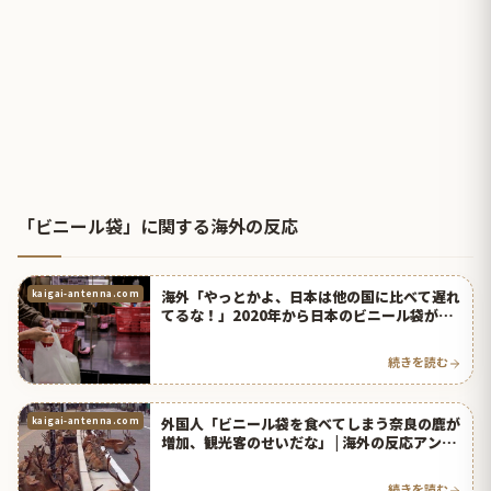
「ビニール袋」に関する海外の反応
海外「やっとかよ、日本は他の国に比べて遅れ
kaigai-antenna.com
てるな！」2020年から日本のビニール袋が有
料になるらしい・・・ | 海外の反応アンテナ
続きを読む
外国人「ビニール袋を食べてしまう奈良の鹿が
kaigai-antenna.com
増加、観光客のせいだな」 | 海外の反応アンテ
ナ
続きを読む