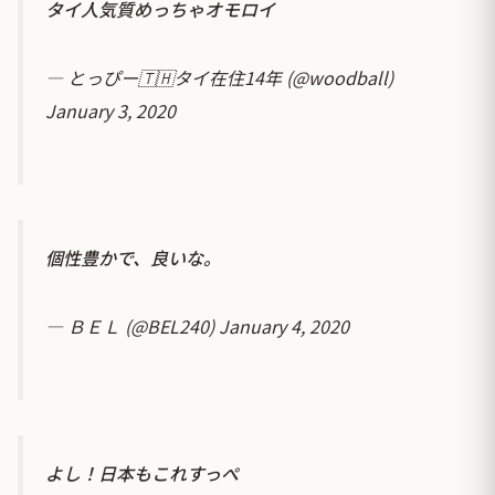
タイ人気質めっちゃオモロイ
— とっぴー🇹🇭タイ在住14年 (@woodball)
January 3, 2020
個性豊かで、良いな。
— ＢＥＬ (@BEL240)
January 4, 2020
よし！日本もこれすっぺ