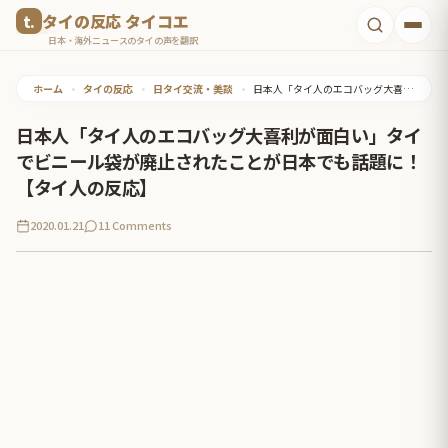
コ
タイの反応 タイコエ
ン
日本・海外ニュースのタイの声を翻訳
テ
ホーム
•
タイの反応
•
日タイ交流・美談
•
日本人「タイ人のエコバッグ大喜利が面白い」タイでビニール袋が廃止されたことが日本でも話題に！【タイ人の反応】
ン
ツ
日本人「タイ人のエコバッグ大喜利が面白い」タイ
へ
でビニール袋が廃止されたことが日本でも話題に！
ス
【タイ人の反応】
キ
2020.01.21
11 Comments
ッ
プ