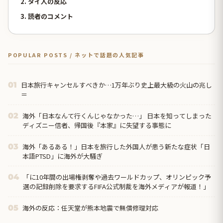
2. タイ人の反応
3. 読者のコメント
POPULAR POSTS / ネットで話題の人気記事
日本旅行キャンセルすべきか…1万年ぶり史上最大級の火山の兆し
01
＝
海外「日本なんて行くんじゃなかった…」 日本を知ってしまった
02
ディズニー信者、帰国後『本家』に失望する事態に
海外「あるある！」日本を旅行した外国人が患う新たな症状「日
03
本語PTSD」に海外が大騒ぎ
「に10年間の出場権剥奪や過去ワールドカップ、オリンピック予
04
選の記録削除を要求するFIFA公式制裁を海外メディアが報道！」
海外の反応：任天堂が熊本地震で無償修理対応
05