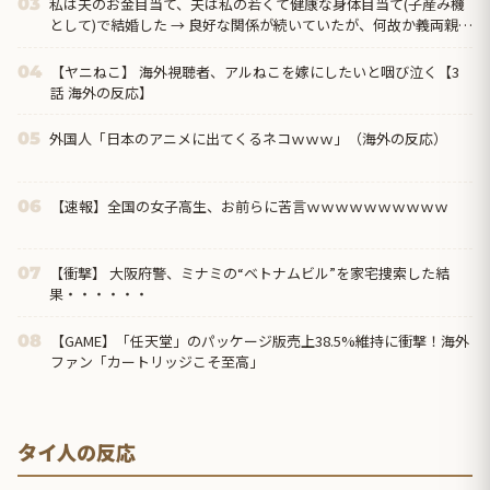
私は夫のお金目当て、夫は私の若くて健康な身体目当て(子産み機
03
として)で結婚した → 良好な関係が続いていたが、何故か義両親に
このビジネスライクな関係性がバレてしまった結果…
【ヤニねこ】 海外視聴者、アルねこを嫁にしたいと咽び泣く【3
04
話 海外の反応】
外国人「日本のアニメに出てくるネコｗｗｗ」（海外の反応）
05
【速報】全国の女子高生、お前らに苦言ｗｗｗｗｗｗｗｗｗｗ
06
【衝撃】 大阪府警、ミナミの“ベトナムビル”を家宅捜索した結
07
果・・・・・・
【GAME】「任天堂」のパッケージ版売上38.5%維持に衝撃！海外
08
ファン「カートリッジこそ至高」
タイ人の反応