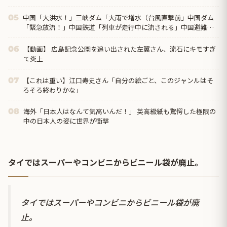
中国「大洪水！」三峡ダム「大雨で増水（台風直撃前」中国ダム
05
「緊急放流！」中国鉄道「列車が走行中に流される」中国避難所
「支援物資は有料です」謎の勢力「え」→
【動画】 広島記念公園を追い出された左翼さん、流石にキモすぎ
06
て炎上
【これは重い】江口寿史さん「自分の絵ごと、このジャンルはそ
07
ろそろ終わりかな」
海外「日本人はなんて気高いんだ！」 英高級紙も驚愕した極限の
08
中の日本人の姿に世界が衝撃
タイではスーパーやコンビニからビニール袋が廃止。
タイではスーパーやコンビニからビニール袋が廃
止。