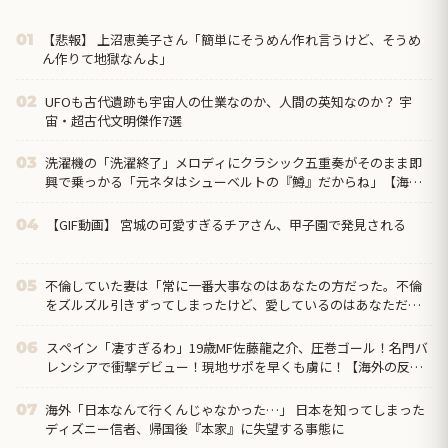
【悲報】 上沼恵美子さん「簡単にそうめん作れ言うけど、そうめ
01
ん作りて地獄なんよ」
UFOも古代遺跡も宇宙人の仕業なのか、人間の英知なのか？ 宇
02
宙・超古代文明傑作7選
洗濯機の「洗濯終了」メロディにクラシック五重奏がそのまま即
03
興で乗っかる「元ネタはシューベルトの『鱒』だからね」【海外
の反応】
【GIF動画】 宮城の可愛すぎるチアさん、甲子園で発見される
04
不倫していた妻は「常に一番大事なのはあなたの方だった。不倫
05
をズルズル引きずってしまったけど、愛しているのはあなただ
け」と。これで「じゃあ仕方ないよね！」ってなるか！どアホ
スペイン「凄すぎるわ」19歳MF佐藤龍之介、圧巻ゴール！名門バ
06
レンシアで衝撃デビュー！現地サポを早くも虜に！【海外の反
応】
海外「日本なんて行くんじゃなかった…」 日本を知ってしまった
07
ディズニー信者、帰国後『本家』に失望する事態に