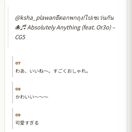
@ksha_plawan
ยืดอกพกถุง!ไปเซเว่นกัน
🐙
♬ Absolutely Anything (feat. Or3o) –
CG5
07
わあ、いいね〜。すごくおしゃれ。
08
かわいい〜〜〜
09
可愛すぎる