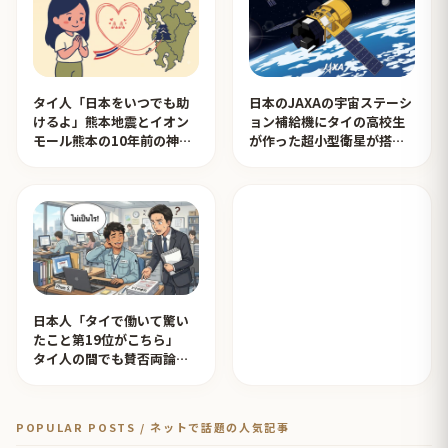
タイ人「日本をいつでも助
日本のJAXAの宇宙ステーシ
けるよ」熊本地震とイオン
ョン補給機にタイの高校生
モール熊本の10年前の神対
が作った超小型衛星が搭載
応を見たタイ人の反応
されタイ人が感動！【タイ
人の反応】
日本人「タイで働いて驚い
たこと第19位がこちら」
タイ人の間でも賛否両論
【タイ人の反応】
POPULAR POSTS / ネットで話題の人気記事