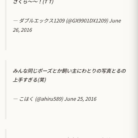
さくら～～！(T T)
— ダブルエックス1209 (@GX9901DX1209)
June
26, 2016
みんな同じポーズとか飼い主にわとりの写真とるの
上手すぎる(笑)
— こはく (@ahiru589)
June 25, 2016