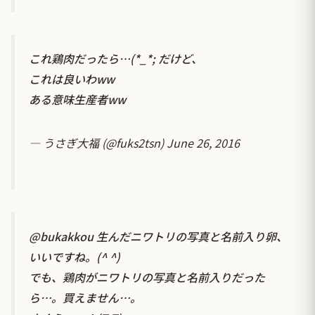
これ鶏肉だったら…(*_*; だけど、
これは良いわww
ある意味生産者ww
— うさぎ大福 (@fuks2tsn)
June 26, 2016
@bukakkou
生んだニワトリの写真と名前入り卵、
いいですね。(^ ^)
でも、鶏肉がニワトリの写真と名前入りだった
ら…。買えません…。