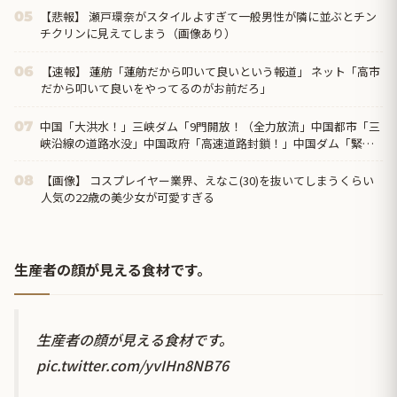
【悲報】 瀬戸環奈がスタイルよすぎて一般男性が隣に並ぶとチン
05
チクリンに見えてしまう（画像あり）
【速報】 蓮舫「蓮舫だから叩いて良いという報道」 ネット「高市
06
だから叩いて良いをやってるのがお前だろ」
中国「大洪水！」三峡ダム「9門開放！（全力放流」中国都市「三
07
峡沿線の道路水没」中国政府「高速道路封鎖！」中国ダム「緊急
放流に合わせて開門（土砂崩れ発生」→
【画像】 コスプレイヤー業界、えなこ(30)を抜いてしまうくらい
08
人気の22歳の美少女が可愛すぎる
生産者の顔が見える食材です。
生産者の顔が見える食材です。
pic.twitter.com/yvIHn8NB76