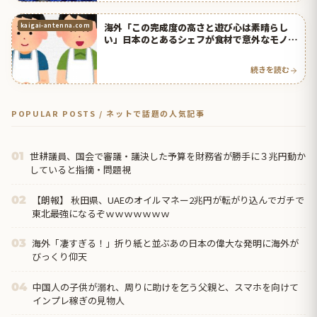
海外「この完成度の高さと遊び心は素晴らし
kaigai-antenna.com
い」日本のとあるシェフが食材で意外なモノを
再現した結果が凄いと外国人も驚き | 海外の反
応アンテナ
続きを読む
POPULAR POSTS / ネットで話題の人気記事
世耕議員、国会で審議・議決した予算を財務省が勝手に３兆円動か
01
していると指摘・問題視
【朗報】 秋田県、UAEのオイルマネー2兆円が転がり込んでガチで
02
東北最強になるぞｗｗｗｗｗｗｗ
海外「凄すぎる！」折り紙と並ぶあの日本の偉大な発明に海外が
03
びっくり仰天
中国人の子供が溺れ、周りに助けを乞う父親と、スマホを向けて
04
インプレ稼ぎの見物人