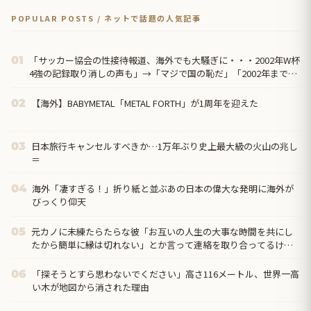
POPULAR POSTS / ネットで話題の人気記事
「サッカー協会の性接待報道、海外でも大騒ぎに・・・2002年W杯
01
4強の記録取り消しの声も」→「マジで国の恥だ」「2002年まで疑
う価値...
【海外】BABYMETAL「METAL FORTH」が1周年を迎えた
02
日本旅行キャンセルすべきか…1万年ぶり史上最大級の火山の兆し
03
＝
海外「凄すぎる！」折り紙と並ぶあの日本の偉大な発明に海外が
04
びっくり仰天
元カノに未練たらたらな彼「お互いの人生の大事な時間を共にし
05
たから簡単に縁は切れない」とか言って連絡を取り合ってるけ
ど、元カノも満更じゃなさそうで気持ち悪い。
「探そうとすら思わないでください」高さ116メートル、世界一高
06
い木が地図から消された理由