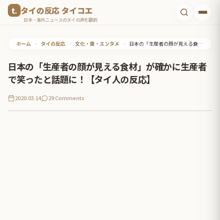
コ
タイの反応 タイコエ
ン
日本・海外ニュースのタイの声を翻訳
テ
ホーム
•
タイの反応
•
文化・食・エンタメ
•
日本の「生産者の顔が見える食材」が確かに生産者で笑ったと話題に！【タイ人の反応】
ン
ツ
日本の「生産者の顔が見える食材」が確かに生産者
へ
で笑ったと話題に！【タイ人の反応】
ス
2020.03.14
29 Comments
キ
ッ
プ