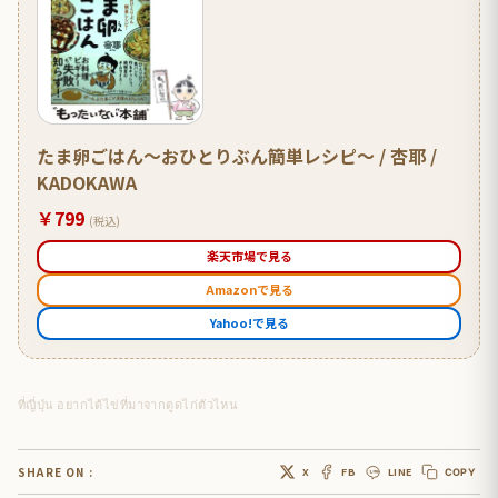
たま卵ごはん～おひとりぶん簡単レシピ～ / 杏耶 /
KADOKAWA
￥799
(税込)
楽天市場で見る
Amazonで見る
Yahoo!で見る
ที่ญี่ปุ่น อยากได้ไข่ที่มาจากตูดไก่ตัวไหน
SHARE ON :
X
FB
LINE
COPY