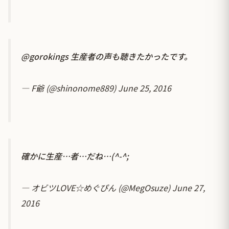
@gorokings
生産者の声も聴きたかったです。
— F爺 (@shinonome889)
June 25, 2016
確かに生産…者…だね…(^-^;
— オビツLOVE☆めぐぴん (@MegOsuze)
June 27,
2016