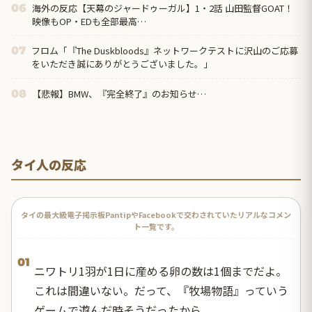
海外の反応【天幕のジャードゥーガル】1・2話 山田監督GOAT！
06
映像もOP・EDも全部最高…
フロム「『The Duskbloods』ネットワークテストに沢山のご応募
07
をいただき誠にありがとうございました。」
【悲報】BMW、『完全終了』のお知らせ…
08
タイ人の反応
タイの最大級電子掲示板PantipやFacebookで交わされていたリアルなコメン
ト一覧です。
01
ニワトリ1羽が1日に産める卵の数は1個までだよ。
これは間違いない。だって、『牧場物語』っていう
ゲームで遊んだ時そうだったから。