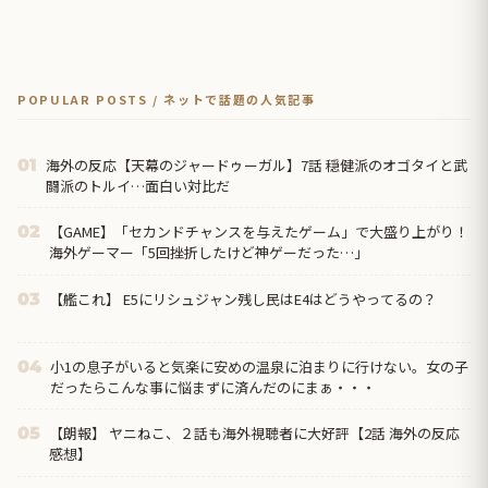
POPULAR POSTS / ネットで話題の人気記事
海外の反応【天幕のジャードゥーガル】7話 穏健派のオゴタイと武
01
闘派のトルイ…面白い対比だ
【GAME】「セカンドチャンスを与えたゲーム」で大盛り上がり！
02
海外ゲーマー「5回挫折したけど神ゲーだった…」
【艦これ】 E5にリシュジャン残し民はE4はどうやってるの？
03
小1の息子がいると気楽に安めの温泉に泊まりに行けない。女の子
04
だったらこんな事に悩まずに済んだのにまぁ・・・
【朗報】 ヤニねこ、２話も海外視聴者に大好評【2話 海外の反応
05
感想】