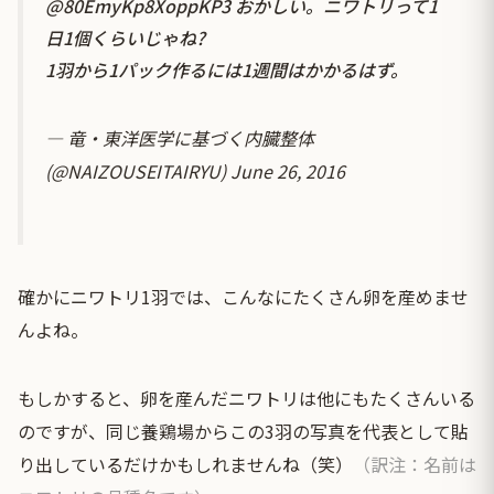
@80EmyKp8XoppKP3 おかしい。ニワトリって1
日1個くらいじゃね?
1羽から1パック作るには1週間はかかるはず。
— 竜・東洋医学に基づく内臓整体
(@NAIZOUSEITAIRYU)
June 26, 2016
確かにニワトリ1羽では、こんなにたくさん卵を産めませ
んよね。
もしかすると、卵を産んだニワトリは他にもたくさんいる
のですが、同じ養鶏場からこの3羽の写真を代表として貼
り出しているだけかもしれませんね（笑）
（訳注：名前は