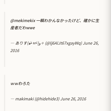
@mekimekix
一瞬わかんなかったけど、確かに生
産者だわwwe
— ありす(๑•̀ㅂ•́)و✧ (@lj6AlJt67xgayWq)
June 26,
2016
ｗｗわろた
— makimaki (@hidehide3)
June 26, 2016