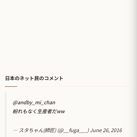
日本のネット民のコメント
@andby_mi_chan
紛れもなく生産者だww
— スタちゃん(師匠) (@__fuga___)
June 26, 2016