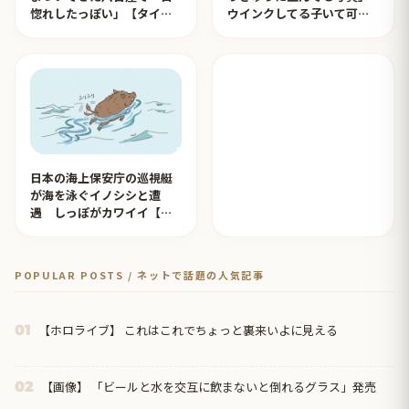
惚れしたっぽい」【タイ人
ウインクしてる子いて可愛
の反応】
すぎる！【タイ人の反応】
日本の海上保安庁の巡視艇
が海を泳ぐイノシシと遭
遇 しっぽがカワイイ【タ
イ人の反応】
POPULAR POSTS / ネットで話題の人気記事
【ホロライブ】 これはこれでちょっと裏来いよに見える
01
【画像】 「ビールと水を交互に飲まないと倒れるグラス」発売
02