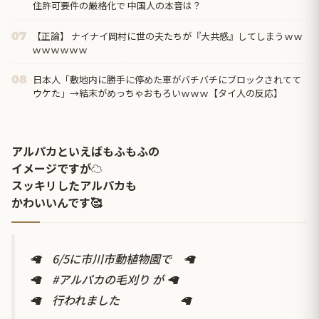
住許可要件の厳格化で 中国人の本音は？
【正論】 ナイナイ岡村に世の夫たちが『大共感』してしまうｗｗ
07
ｗｗｗｗｗｗ
日本人「敷地内に勝手に停めた車がバチバチにブロックされてて
08
ウケた」→結末がめっちゃおもろいｗｗｗ【タイ人の反応】
アルパカといえばもふもふの
イメージですが☁️
スッキリしたアルパカも
かわいいんです🥰
🦙 6/5に市川市動植物園で 🦙
🦙
#アルパカの毛刈り
が 🦙
🦙 行われました 🦙