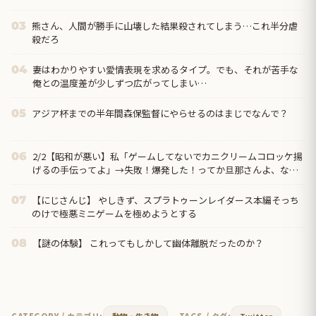
熊さん、人間が勝手に山壊した結果殺されてしまう…これ半分虐
03
殺だろ
妻はわかりやすい愛情表現を求めるタイプ。でも、それが苦手な
04
俺との温度差が少しずつ広がってしまい…
アジア杯までの半年間森保監督にやらせるのはまじでなんで？
05
2/2【昭和が悪い】私「ゲームしてないでカニクリームコロッケ揚
06
げるの手伝ってよ」→失敗！爆発した！ってか旦那さんよ、なん
で文句言うわけ？→離婚の危機…クリームコロッケが憎い…
【にじさんじ】 やしきず、スプラトゥーンレイダース本編そっち
07
のけで極悪ミニゲームを極めようとする
【謎の体験】 これってもしかして幽体離脱だったのか？
08