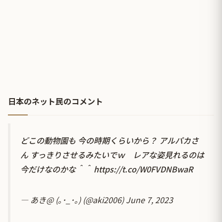
日本のネット民のコメント
どこの動物園も 今の時期くらいから？ アルパカさ
ん すっきりさせるみたいでｗ レアな姿見れるのは
今だけなのかな＾＾
https://t.co/W0FVDNBwaR
— あき@ (｡･_･｡) (@aki2006)
June 7, 2023