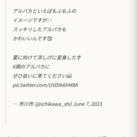
アルパカといえばもふもふの
イメージですが☁️
スッキリしたアルパカも
かわいいんです🥰
夏に向けて涼しげに変身した🎐
6頭のアルパカに
ぜひ会いに来てください🤗
pic.twitter.com/UVDIk6hM8h
— 市川市 (@ichikawa_shi)
June 7, 2023