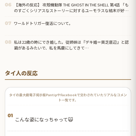
【海外の反応】 攻殻機動隊 THE GHOST IN THE SHELL 第4話 「も
06
のすごくシリアスなストーリーに対するユーモラスな結末が好
き」
ワールドトリガー復活について。
07
私は22歳の時にでき婚した。従姉妹は『デキ婚＝貧乏底辺』と認
08
識があるみたいで、私を馬鹿にしてきて…
タイ人の反応
タイの最大級電子掲示板PantipやFacebookで交わされていたリアルなコメン
ト一覧です。
01
こんな姿になっちゃって🙀