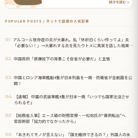
続きを読む
POPULAR POSTS / ネットで話題の人気記事
アルコール依存症の夫が大暴れ。私「休肝日くらい作ってよ」夫
01
「必要ない！」→大暴れする夫を見たウトメに真実を話した結果…
中国政府「原爆投下の背景こそ反省が必要だ」と主張
02
中国とロシア海軍艦艇4隻が日本列島を一周…防衛省が全航路を公
03
開！
【速報】 中露の武装軍艦4隻が日本一周『いつでも国家沈没させ
04
られるぞ』
【総務省人事】エース級の財務官僚・一松旬氏が“異例転出”へ
05
官邸幹部「協力的でなかったから」
「あきれてモノが言えない」「国を維持できるの？」外国人の永
06