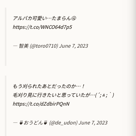
アルパカ可愛い…たまらん🤤
https://t.co/WNCO64d7p5
— 智美 (@toro0710)
June 7, 2023
もう刈られたあとだったのか…！
毛刈り見に行きたいと思っていたが…(´;ㅿ;｀)
https://t.co/dZdbirPQnN
— 🍵おうどん🍵 (@de_udon)
June 7, 2023