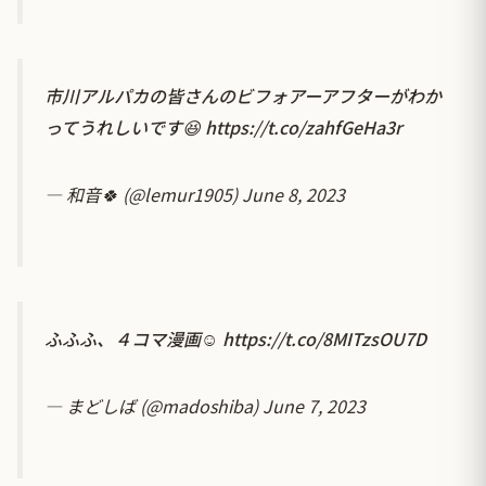
市川アルパカの皆さんのビフォアーアフターがわか
ってうれしいです😆
https://t.co/zahfGeHa3r
— 和音🍀 (@lemur1905)
June 8, 2023
ふふふ、４コマ漫画☺️
https://t.co/8MITzsOU7D
— まどしば (@madoshiba)
June 7, 2023