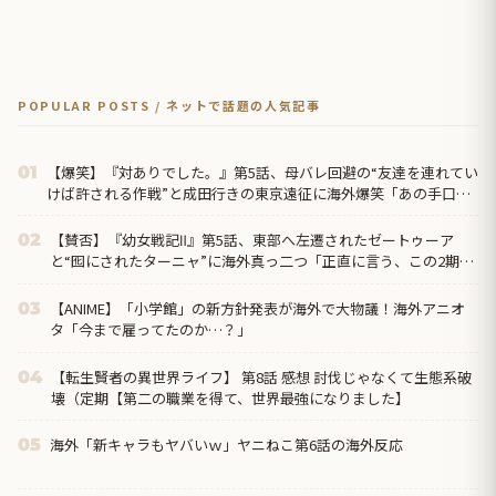
POPULAR POSTS / ネットで話題の人気記事
【爆笑】『対ありでした。』第5話、母バレ回避の“友達を連れてい
01
けば許される作戦”と成田行きの東京遠征に海外爆笑「あの手口、
いまだにパッチが当たってないの最高だろ」
【賛否】『幼女戦記Ⅱ』第5話、東部へ左遷されたゼートゥーア
02
と“囮にされたターニャ”に海外真っ二つ「正直に言う、この2期は
1期ほど好きじゃない」ラストでヴァイス被弾
【ANIME】「小学館」の新方針発表が海外で大物議！海外アニオ
03
タ「今まで雇ってたのか…？」
【転生賢者の異世界ライフ】 第8話 感想 討伐じゃなくて生態系破
04
壊（定期【第二の職業を得て、世界最強になりました】
海外「新キャラもヤバいｗ」ヤニねこ第6話の海外反応
05