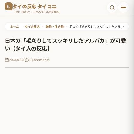
コ
タイの反応 タイコエ
ン
日本・海外ニュースのタイの声を翻訳
テ
ホーム
•
タイの反応
•
動物・生き物
•
日本の「毛刈りしてスッキリしたアルパカ」が可愛い【タイ人の反応】
ン
ツ
日本の「毛刈りしてスッキリしたアルパカ」が可愛
へ
い【タイ人の反応】
ス
2023.07.08
8 Comments
キ
ッ
プ