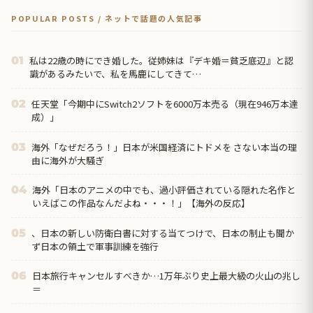
POPULAR POSTS / ネットで話題の人気記事
私は22歳の時にでき婚した。従姉妹は『デキ婚＝貧乏底辺』と認
01
識があるみたいで、私を馬鹿にしてきて…
任天堂「今期中にSwitch2ソフトを6000万本売る（現在946万本達
02
成）」
海外「なぜだろう！」日本が米国経済にトドメを さない本当の理
03
由に海外が大騒ぎ
海外「日本のアニメの中でも、過小評価されている隠れた名作と
04
いえばこの作品なんだよね・・・！」【海外の反応】
、日本の新しい防衛白書に対する当てつけで、日本の制止も聞か
05
ず日本の領土で軍事訓練を強行
日本旅行キャンセルすべきか…1万年ぶり史上最大級の火山の兆し
06
＝