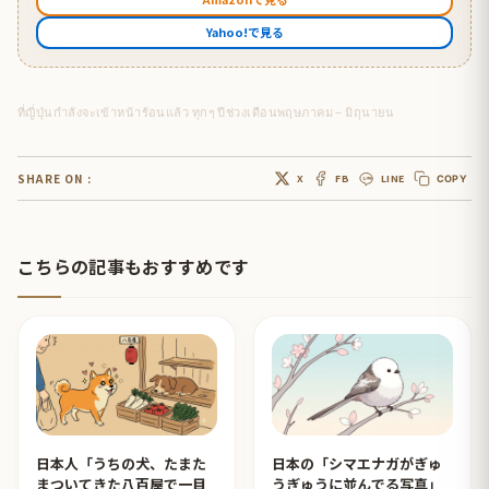
Yahoo!で見る
ที่ญี่ปุ่นกำลังจะเข้าหน้าร้อนแล้ว ทุกๆ ปีช่วงเดือนพฤษภาคม – มิถุนายน
SHARE ON :
X
FB
LINE
COPY
こちらの記事もおすすめです
日本人「うちの犬、たまた
日本の「シマエナガがぎゅ
まついてきた八百屋で一目
うぎゅうに並んでる写真」