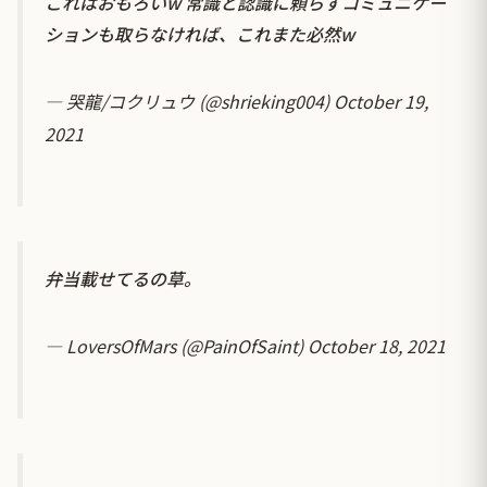
これはおもろいw 常識と認識に頼らずコミュニケー
ションも取らなければ、これまた必然w
— 哭龍/コクリュウ (@shrieking004)
October 19,
2021
弁当載せてるの草。
— LoversOfMars (@PainOfSaint)
October 18, 2021