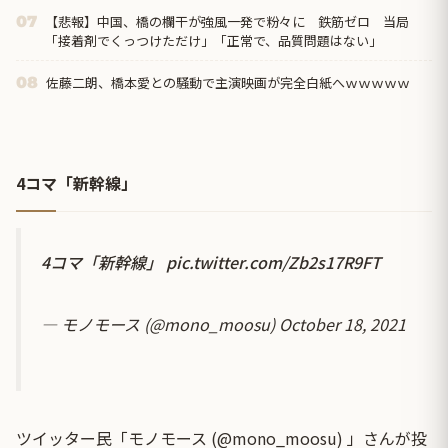
【悲報】中国、橋の欄干が強風一発で粉々に 鉄筋ゼロ 当局
07
「接着剤でくっつけただけ」「正常で、品質問題はない」
佐藤二朗、橋本愛との騒動で主演映画が完全白紙へｗｗｗｗｗ
08
4コマ「新幹線」
4コマ「新幹線」
pic.twitter.com/Zb2s17R9FT
— モノモース (@mono_moosu)
October 18, 2021
ツイッター民「モノモース (@mono_moosu) 」さんが投