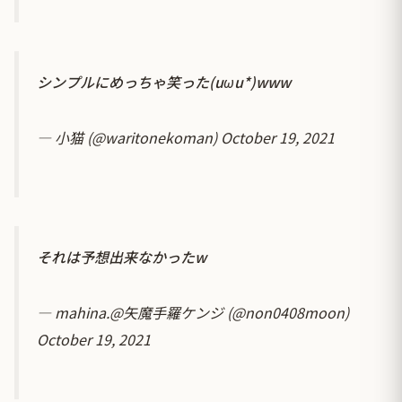
シンプルにめっちゃ笑った(uωu*)www
— 小猫 (@waritonekoman)
October 19, 2021
それは予想出来なかったw
— mahina.@矢魔手羅ケンジ (@non0408moon)
October 19, 2021