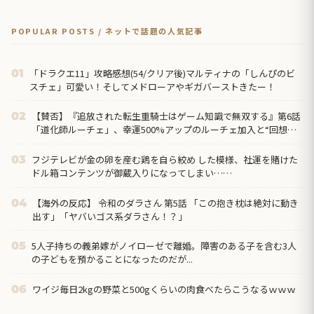
POPULAR POSTS / ネットで話題の人気記事
「ドラクエ11」攻略感想(54/クリア後)マルティナの「しんぴのビ
01
スチェ」可愛い！そしてメドローアやギガバーストきたー！
【賛否】『追放された転生重騎士はゲーム知識で無双する』第6話
02
「道化師ルーチェ」、幸運500%アップのルーチェ加入と“回想の
回想”に海外が絶叫「今期のスロップ（駄作）の王だ」
フジテレビが金の卵を産む鶏を自ら絞め した模様、社運を賭けた
03
ドル箱コンテンツが御蔵入りになってしまい……
【海外の反応】 令和のダラさん 第5話 「この抱き枕は絶対に動き
04
出す」「ヤバいゴス系ダラさん！？」
5人子持ちの義弟嫁がノイローゼで離婚。障害のある子を含む3人
05
の子どもを預かることになったのだが...
ワイジ毎日2kgの野菜と500gくらいの肉食べたらこうなるｗｗｗ
06