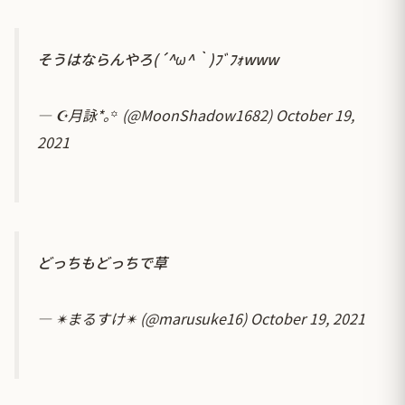
そうはならんやろ(´^ω^｀)ﾌﾞﾌｫwww
— ☪︎月詠*｡꙳ (@MoonShadow1682)
October 19,
2021
どっちもどっちで草
— ✴︎まるすけ✴︎ (@marusuke16)
October 19, 2021