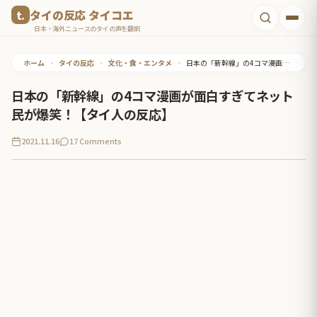
コ
タイの反応 タイコエ
ン
日本・海外ニュースのタイの声を翻訳
テ
ホーム
•
タイの反応
•
文化・食・エンタメ
•
日本の「新幹線」の4コマ漫画が面白すぎてネット民が爆笑！【タイ人の反応】
ン
ツ
日本の「新幹線」の4コマ漫画が面白すぎてネット
へ
民が爆笑！【タイ人の反応】
ス
2021.11.16
17 Comments
キ
ッ
プ