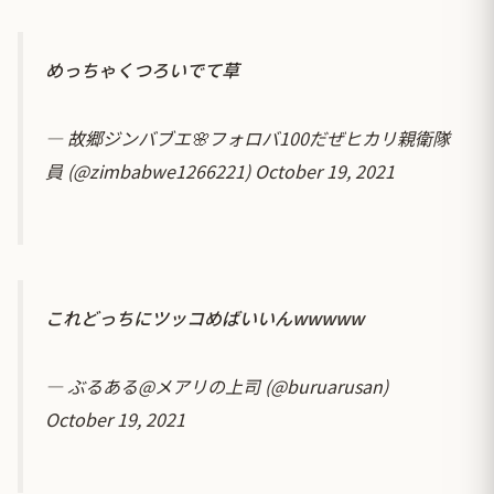
めっちゃくつろいでて草
— 故郷ジンバブエ🌸フォロバ100だぜヒカリ親衛隊
員 (@zimbabwe1266221)
October 19, 2021
これどっちにツッコめばいいんwwwww
— ぶるある@メアリの上司 (@buruarusan)
October 19, 2021