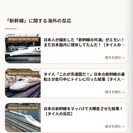
「新幹線」に関する海外の反応
日本人が撮影した「新幹線の共演」がエモい！
kaigai-antenna.com
まだ日本国内に現存してたんだ！【タイ人の反
応】
続きを読む
タイ人「これが先進国だ！」日本の新幹線の運
kaigai-antenna.com
転士が走行中にトイレに行った結果【タイ人の
反応】
続きを読む
日本の新幹線をマッハ3で大爆走させた結果！
kaigai-antenna.com
【タイ人の反応】
続きを読む