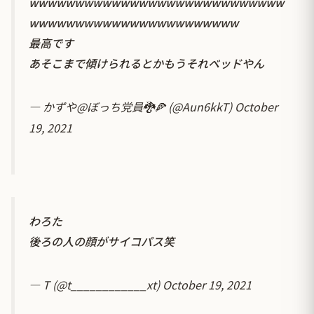
wwwwwwwwwwwwwwwwwwwwwwwwwwww
wwwwwwwwwwwwwwwwwwwwwww
最高です
あそこまで傾けられるとかもうそれベッドやん
— かずや@ぼっち党員🐉🍕 (@Aun6kkT)
October
19, 2021
わろた
後ろの人の顔がサイコパス笑
— T (@t____________xt)
October 19, 2021