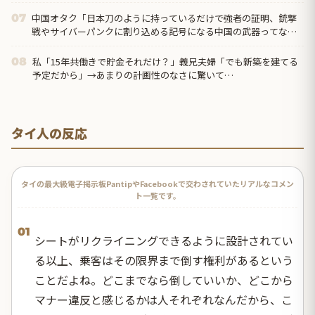
中国オタク「日本刀のように持っているだけで強者の証明、銃撃
07
戦やサイバーパンクに割り込める記号になる中国の武器ってなん
だろう？」
私「15年共働きで貯金それだけ？」義兄夫婦「でも新築を建てる
08
予定だから」→あまりの計画性のなさに驚いて…
タイ人の反応
タイの最大級電子掲示板PantipやFacebookで交わされていたリアルなコメン
ト一覧です。
01
シートがリクライニングできるように設計されてい
る以上、乗客はその限界まで倒す権利があるという
ことだよね。どこまでなら倒していいか、どこから
マナー違反と感じるかは人それぞれなんだから、こ