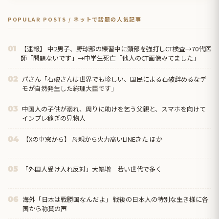
POPULAR POSTS / ネットで話題の人気記事
【速報】 中2男子、野球部の練習中に頭部を強打しCT検査→70代医
01
師「問題ないです」→中学生死亡「他人のCT画像みてました」
パさん「石破さんは世界でも珍しい、国民による石破辞めるなデ
02
モが自然発生した総理大臣です」
中国人の子供が溺れ、周りに助けを乞う父親と、スマホを向けて
03
インプレ稼ぎの見物人
【Xの車窓から】 母親から火力高いLINEきた ほか
04
「外国人受け入れ反対」大幅増 若い世代で多く
05
海外「日本は戦勝国なんだよ」 戦後の日本人の特別な生き様に各
06
国から称賛の声