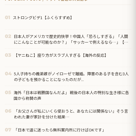
ストロングビデ1【ふくらすずめ】
01
日本人がアメリカで歴史的快挙！中国人「恐ろしすぎる」「人間
02
にこんなことが可能なのか？」「サッカーで例えるなら…」【海
外の反応】
【ヤニねこ】座り方がスラブ人すぎる【海外の反応】
03
5人子持ちの義弟嫁がノイローゼで離婚。障害のある子を含む3人
04
の子どもを預かることになったのだが...
海外「日本は戦勝国なんだよ」 戦後の日本人の特別な生き様に各
05
国から称賛の声
「お父さんが私にいくら使おうと、あなたには関係ない」そう言
06
われた妻が家計を分けた結果…
「日本で道に迷ったら無料案内所に行けばOKです」
07