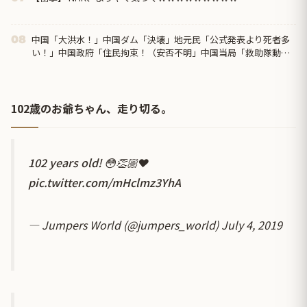
中国「大洪水！」中国ダム「決壊」地元民「公式発表より死者多
08
い！」中国政府「住民拘束！（安否不明」中国当局「救助隊動画
も削除」台風13号「三峡ダム接近中」→
102歳のお爺ちゃん、走り切る。
102 years old! 😳👏🏼❤️
pic.twitter.com/mHclmz3YhA
— Jumpers World (@jumpers_world)
July 4, 2019