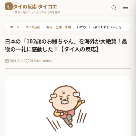
コ
タイの反応 タイコエ
ン
日本・海外ニュースのタイの声を翻訳
テ
ホーム
•
タイの反応
•
観光・生活・体験
•
日本の「102歳のお爺ちゃん」を海外が大絶賛！最後の一礼に感動した！【タイ人の反応】
ン
ツ
日本の「102歳のお爺ちゃん」を海外が大絶賛！最
へ
後の一礼に感動した！【タイ人の反応】
ス
2021.11.17
21 Comments
キ
ッ
プ