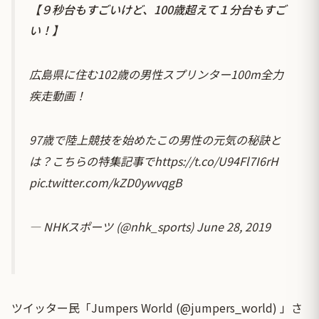
【９秒台もすごいけど、100歳超えて１分台もすご
い！】
広島県に住む102歳の男性スプリンター100m全力
疾走動画！
97歳で陸上競技を始めたこの男性の元気の秘訣と
は？こちらの特集記事で
https://t.co/U94Fl7I6rH
pic.twitter.com/kZD0ywvqgB
— NHKスポーツ (@nhk_sports)
June 28, 2019
ツイッター民「Jumpers World (@jumpers_world) 」さ