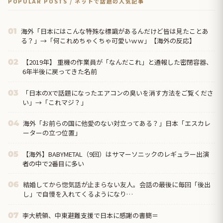
POPULAR POSTS / ネットで話題の人気記事
海外「日本にはこんな特殊な標識があるんだけど皆は見たことあ
01
る？」→「何これめちゃくちゃ可愛いｗｗ」【海外の反応】
【2019年】 重機の作業員が「なんだこれ」と通報した密閉容器、
02
6年半後に戻ってきた名前
「日本のXで話題になったエアコンの臭いを消す方法をご覧くださ
03
い」→「これマジ？」
海外「お前らの国に他愛のない対立ってある？」日本「エスカレ
04
ーターの立つ位置」
【海外】BABYMETAL（9回）はサマーソニックのレギュラー出演
05
者の中で2番目に多い
結婚してから惚気話が止まらない友人。会話の最後に毎回「後出
06
し」で自慢を入れてくるようになり…
李大統領、中東避難支援で日本に感謝の書簡＝
07