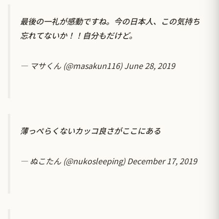
最後の一礼が感動ですね。今の日本人、この気持ち
忘れてないか！！自分もだけど。
— マサくん (@masakun116)
June 28, 2019
薄っぺらくないカッコ良さがここにある
— ぬこたん (@nukosleeping)
December 17, 2019