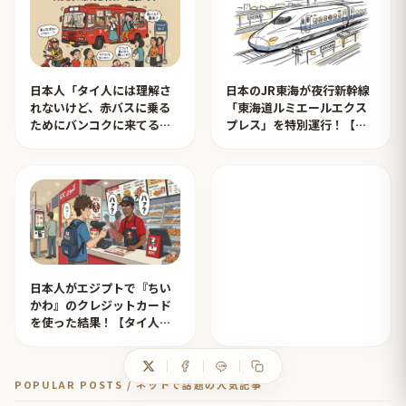
日本人「タイ人には理解さ
日本のJR東海が夜行新幹線
れないけど、赤バスに乗る
「東海道ルミエールエクス
ためにバンコクに来てる日
プレス」を特別運行！【タ
本人が一定数います」【タ
イ人の反応】
イ人の反応】
日本人がエジプトで『ちい
かわ』のクレジットカード
を使った結果！【タイ人の
反応】
POPULAR POSTS / ネットで話題の人気記事