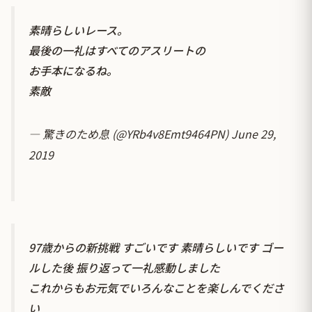
素晴らしいレース。
最後の一礼はすべてのアスリートの
お手本になるね。
素敵
— 驚きのため息 (@YRb4v8Emt9464PN)
June 29,
2019
97歳からの新挑戦 すごいです 素晴らしいです ゴー
ルした後 振り返って一礼感動しました
これからもお元気でいろんなことを楽しんでくださ
い