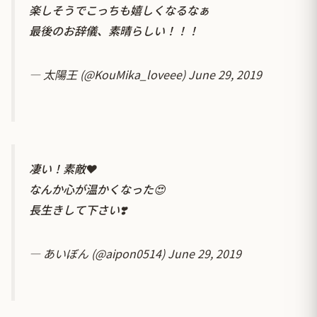
楽しそうでこっちも嬉しくなるなぁ
最後のお辞儀、素晴らしい！！！
— 太陽王 (@KouMika_loveee)
June 29, 2019
凄い！素敵❤︎
なんか心が温かくなった😍
長生きして下さい❣️
— あいぼん (@aipon0514)
June 29, 2019