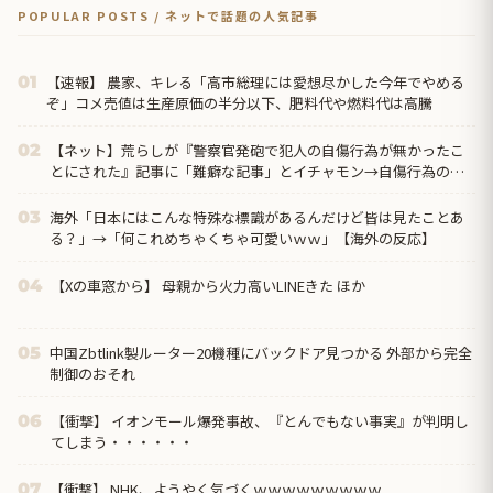
POPULAR POSTS / ネットで話題の人気記事
【速報】 農家、キレる「高市総理には愛想尽かした今年でやめる
01
ぞ」コメ売値は生産原価の半分以下、肥料代や燃料代は高騰
【ネット】荒らしが『警察官発砲で犯人の自傷行為が無かったこ
02
とにされた』記事に「難癖な記事」とイチャモン→自傷行為の動
画が拡散してマスゴミの偏向報...
海外「日本にはこんな特殊な標識があるんだけど皆は見たことあ
03
る？」→「何これめちゃくちゃ可愛いｗｗ」【海外の反応】
【Xの車窓から】 母親から火力高いLINEきた ほか
04
中国Zbtlink製ルーター20機種にバックドア見つかる 外部から完全
05
制御のおそれ
【衝撃】 イオンモール爆発事故、『とんでもない事実』が判明し
06
てしまう・・・・・・
【衝撃】 NHK、ようやく気づくｗｗｗｗｗｗｗｗｗ
07