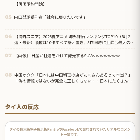
【再販予約開始】
内田梨瑚受刑者「社会に戻りたいです」
05
【海外スコア】2026夏アニメ 海外評価ランキングTOP10（8月2
06
週・最新）順位は10作すべて据え置き、3作同時に上昇し最大の上
げ幅は『正反対な君と僕』第2期
【画像】 日産が社運をかけて発売するSUVｗｗｗｗｗｗｗ
07
中国オタク「日本には中国料理の店がたくさんあるって本当？」
08
「偽の情報ではないが完全に正しくもない……日本にたくさんあ
るのは『中華料理』だから」
タイ人の反応
タイの最大級電子掲示板PantipやFacebookで交わされていたリアルなコメン
ト一覧です。