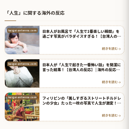
「人生」に関する海外の反応
日本人がお風呂で「人生で1番楽しい瞬間」を
kaigai-antenna.com
過ごす写真がパラダイスすぎる！【台湾人の反
応】 | 海外の反応アンテナ
続きを読む
日本人が「人生で起きた一番怖い話」を簡潔に
kaigai-antenna.com
言った結果！【台湾人の反応】 | 海外の反応ア
ンテナ
続きを読む
フィリピンの「美しすぎるストリートチルドレ
kaigai-antenna.com
ンの少女」たった一枚の写真で人生が激変！
【タイ人の反応】
続きを読む