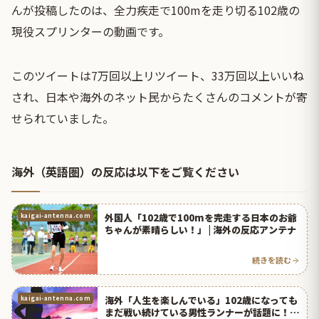
んが投稿したのは、全力疾走で100mを走り切る102歳の
現役スプリンターの動画です。
このツイートは7万回以上リツイート、33万回以上いいね
され、日本や海外のネット民からたくさんのコメントが寄
せられていました。
海外（英語圏）の反応は以下をご覧ください
外国人「102歳で100mを完走する日本のお爺
kaigai-antenna.com
ちゃんが素晴らしい！」 | 海外の反応アンテナ
続きを読む
海外「人生を楽しんでいる」102歳になっても
kaigai-antenna.com
まだ戦い続けている男性ランナーが話題に！