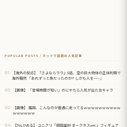
POPULAR POSTS / ネットで話題の人気記事
【海外の反応】『さよならララ』5話、空の巨大物体の正体判明で
01
海外騒然 「あれずっと魚だったのか!? しかも人を——」
【画像】 「登場時間が短い」のにやたら人気が出た女キャラ
02
【画像】 福岡、こんなのが普通に走ってるｗｗｗｗｗｗｗｗｗｗ
03
ｗｗｗｗｗｗ
【ToLOVEる】 ユニクリ「籾岡里紗 ダークネスver.」フィギュア
04