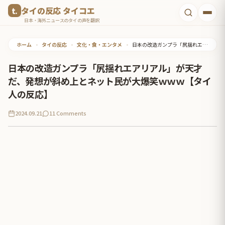
コ
タイの反応 タイコエ
ン
日本・海外ニュースのタイの声を翻訳
テ
ホーム
•
タイの反応
•
文化・食・エンタメ
•
日本の改造ガンプラ「尻揺れエアリアル」が天才だ、発想が斜め上とネット民が大爆笑ｗｗｗ【タイ人の反応】
ン
ツ
日本の改造ガンプラ「尻揺れエアリアル」が天才
へ
だ、発想が斜め上とネット民が大爆笑ｗｗｗ【タイ
ス
人の反応】
キ
2024.09.21
11 Comments
ッ
プ