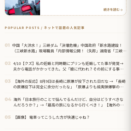
続きを読む
POPULAR POSTS / ネットで話題の人気記事
中国「大洪水！」三峡ダム「決壊危機」中国政府「新水路建設！
01
（三峡新水路」現場職員「内部情報公開！（失踪」湖南省「三峡放
流情報（画像」台風13号「...
4/10【クズ】私の妊娠と同時期にプリンも妊娠してた事が発覚→
02
夫から電話がかかってきた。父「娘に代われ？その前にする事が
あるだろう？」夫「僕らの恋路を邪魔しないでください！」
【海外の反応】8月9日は長崎に原爆が投下された日だな → 「長崎
03
の原爆投下は完全に余分だったな」「原爆よりも焼夷弾爆撃のほ
うが被害が大きかったんだよな」
海外「日本旅行のことで悩んでるんだけど、自分はどうすべきな
04
んだろうか？」→「最高の旅になるから行くべき！」【海外の反
応】
【画像】 電車ってこうした方が快適じゃね？
05