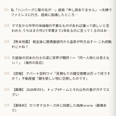
私「ハンバーグに髪の毛が…」店員「申し訳ありません」→夫婦で
01
ファミレスに行き、店員に指摘したところ…
ママ友から中学の体操服の不要なものがあれば譲って欲しいと言
02
われた うちはまだ中2で卒業まで1年あるのに言ってくるのはおか
しいし、その人のとこは上の子なんだし新調してやれよ…
【熊本地震】 発生後に居酒屋店内から温泉が吹き出す ← これ前触
03
れじゃね？
引退後の日本の力士の姿に世界が騒然！←「同一人物とは思えな
04
い！」（海外の反応）
【悲報】 アパート契約ワイ「見積もりの鍵交換費20万って何です
05
か？」不動産屋「鍵を新しい物に交換したのです」
【画像】 2026年のF1、トップ4チームとそれ以外の差がガチでエ
06
グい
【薬味丼】 カツオマヨネーズ丼に挑戦した結果ｗｗｗ（画像あ
07
り）