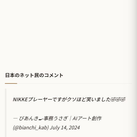
日本のネット民のコメント
NIKKEプレーヤーですがクソほど笑いました🤣🤣🤣
— びあんき🍳事務うさぎ｜AIアート創作
(@bianchi_kab)
July 14, 2024