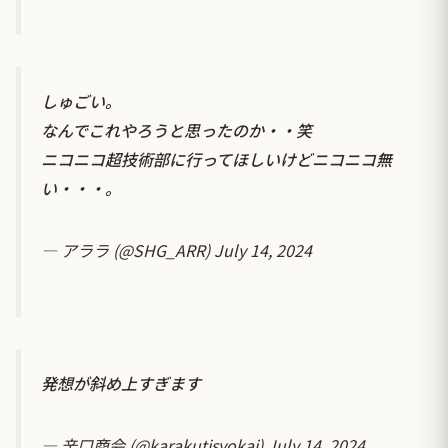
しゅごい。
なんでこれやろうと思ったのか・・笑
ニコニコ超技術部に行ってほしいけどニコニコ無
い・・・。
— アララ (@SHG_ARR)
July 14, 2024
発想が斜め上すぎます
— 辛口商会 (@karakutisyokai)
July 14, 2024