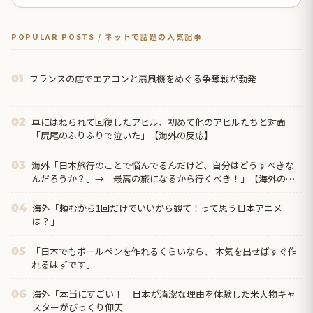
POPULAR POSTS / ネットで話題の人気記事
フランスの店でエアコンと扇風機をめぐる争奪戦が勃発
01
車にはねられて回復したアヒル、初めて他のアヒルたちと対面
02
「尻尾のふりふりで泣いた」【海外の反応】
海外「日本旅行のことで悩んでるんだけど、自分はどうすべきな
03
んだろうか？」→「最高の旅になるから行くべき！」【海外の反
応】
海外「頼むから1回だけでいいから観て！って思う日本アニメ
04
は？」
「日本でもボールペンを作れるくらいなら、 本気を出せばすぐ作
05
れるはずです」
海外「本当にすごい！」日本が清潔な理由を体験した米大物キャ
06
スターがびっくり仰天