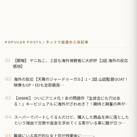
POPULAR POSTS / ネットで話題の人気記事
【朗報】 ヤニねこ、２話も海外視聴者に大好評【2話 海外の反応
01
感想】
海外の反応【天幕のジャードゥーガル】1・2話 山田監督GOAT！
02
映像もOP・EDも全部最高…
【ANIME】ついにアニメ化！あの問題作『生徒会にも穴はあ
03
る！』キービジュアルに海外がざわめき？！期待と興奮の声が
続々！
スーパーでパートしてるんだけど、購入した商品を床に落とした
04
という理由で交換や返金を求めてくる客がいる事に腹が立つ…
職場にいる高圧的な女上司が残業後に………。
05