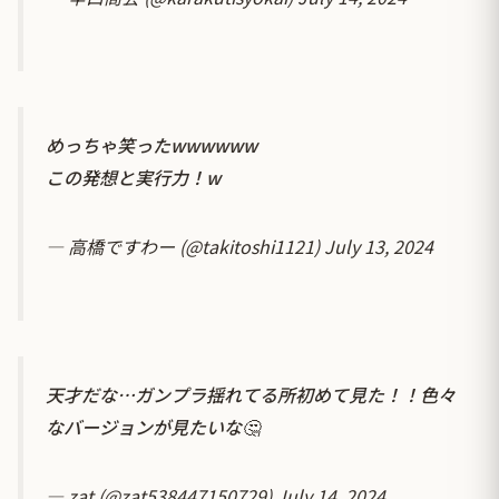
めっちゃ笑ったwwwwww
この発想と実行力！w
— 高橋ですわー (@takitoshi1121)
July 13, 2024
天才だな…ガンプラ揺れてる所初めて見た！！色々
なバージョンが見たいな🤔
— zat (@zat538447150729)
July 14, 2024