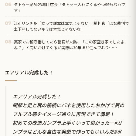
タトゥー彫師23年目店長「タトゥー入れにくるやつ99%バカで
06
す」
江別リンチ犯「立って謝罪は本気じゃない」 裁判官「ほな裁判で
07
土下座してないキミは本気じゃないな」
実家でお留守番してたら警官が来訪、「この家空き家でしたよ
08
ね？」と問いかけてくるが実際は30年ほど住んでおり……
エアリアル完成した！
エアリアル完成した！
関節と足と尻の接続にバネを使用したおかげで尻の
ブルブル感をイメージ通りに再現できて満足！
初めての改造ガンプラ上手くいって良かったー
#ガ
ンプラはどんな自由な発想で作ってもいいんだ
#水