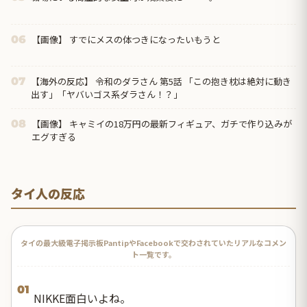
【画像】 すでにメスの体つきになったいもうと
06
【海外の反応】 令和のダラさん 第5話 「この抱き枕は絶対に動き
07
出す」「ヤバいゴス系ダラさん！？」
【画像】 キャミイの18万円の最新フィギュア、ガチで作り込みが
08
エグすぎる
タイ人の反応
タイの最大級電子掲示板PantipやFacebookで交わされていたリアルなコメン
ト一覧です。
01
NIKKE面白いよね。