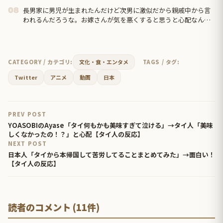
長男家に男児が生まれたんだけど次男に激似だから親戚中から言
08
われるんだろうな。お嫁さんが気を悪くすると思うと心配なんだ
けど、落ち着いたら一連の写真を見せてあげたい…
CATEGORY / カテゴリ:
文化・食・エンタメ
TAGS / タグ:
Twitter
アニメ
動画
日本
PREV POST
YOASOBIのAyase「タイ何もかも美味すぎて泣ける」→タイ人「美味
しくなかったの！？」と心配【タイ人の反応】
NEXT POST
日本人「タイから本帰国して苦労してることまとめてみた」→面白い！
【タイ人の反応】
読者のコメント (11件)