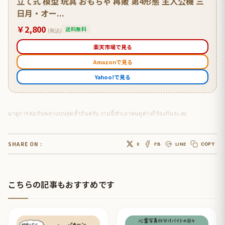
立て式 模型 玩具 おもちゃ 再販 第4形態 主人公機 三
日月・オー...
￥2,800
送料無料
(税込)
楽天市場で見る
Amazonで見る
Yahoo!で見る
มาดูการต่อกันพลาแบบสุดล้ำกันครับ งานนี้ทำเอาคนดูต่างก็ร้องกันระงม
SHARE ON :
X
FB
LINE
COPY
こちらの記事もおすすめです