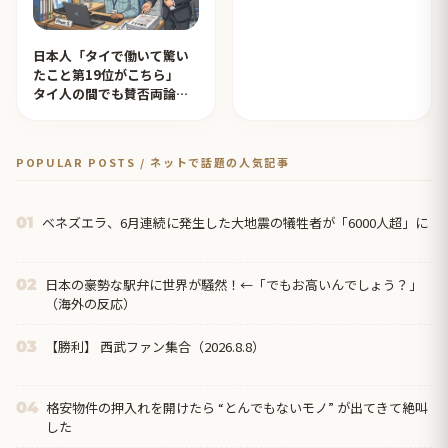
日本人「タイで働いて驚い
たこと第19位がこちら」
タイ人の間でも賛否両論
【タイ人の反応】
POPULAR POSTS / ネットで話題の人気記事
ベネズエラ、6月連続に発生した大地震の犠牲者が「6000人超」に
01
日本の豪勢な駅弁に世界が騒然！←「でもお高いんでしょう？」
02
（海外の反応）
【勝利】 西武ファン集合（2026.8.8）
03
格安物件の押入れを開けたら “とんでもないモノ” が出てきて絶叫
04
した