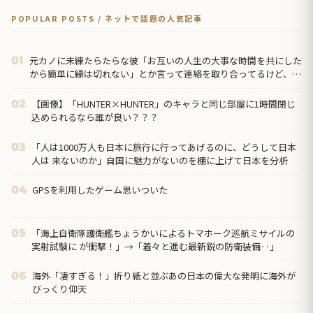
POPULAR POSTS / ネットで話題の人気記事
元カノに未練たらたらな彼「お互いの人生の大事な時間を共にした
01
から簡単に縁は切れない」とか言って連絡を取り合ってるけど、元
カノも満更じゃなさそうで気持ち悪い。
【画像】「HUNTER×HUNTER」のキャラと同じ部屋に1時間閉じ
02
込められるなら誰が良い？？？
「人は1000万人も日本に旅行に行ってあげるのに、どうして日本
03
人は 来ないのか」自国に魅力がないのを棚に上げて日本を分析
GPSを利用したゲーム思いついた
04
「海上自衛隊護衛艦ちょうかいによるトマホーク巡航ミサイルの
05
実射試験に が衝撃！」→「着々と進む最新鋭の防衛装備‥」
海外「凄すぎる！」折り紙と並ぶあの日本の偉大な発明に海外が
06
びっくり仰天