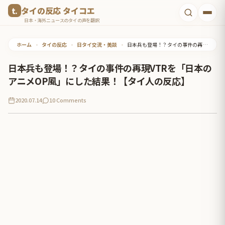
コ
タイの反応 タイコエ
ン
日本・海外ニュースのタイの声を翻訳
テ
ホーム
•
タイの反応
•
日タイ交流・美談
•
日本兵も登場！？タイの事件の再現VTRを「日本のアニメOP風」にした結果！【タイ人の反応】
ン
ツ
日本兵も登場！？タイの事件の再現VTRを「日本の
へ
アニメOP風」にした結果！【タイ人の反応】
ス
2020.07.14
10 Comments
キ
ッ
プ