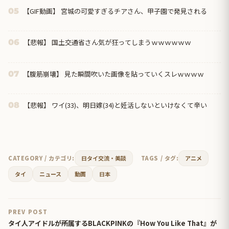
【GIF動画】 宮城の可愛すぎるチアさん、甲子園で発見される
05
【悲報】 国土交通省さん気が狂ってしまうｗｗｗｗｗｗ
06
【腹筋崩壊】 見た瞬間吹いた画像を貼っていくスレｗｗｗｗ
07
【悲報】 ワイ(33)、明日嫁(34)と妊活しないといけなくて辛い
08
CATEGORY / カテゴリ:
日タイ交流・美談
TAGS / タグ:
アニメ
タイ
ニュース
動画
日本
PREV POST
タイ人アイドルが所属するBLACKPINKの『How You Like That』が