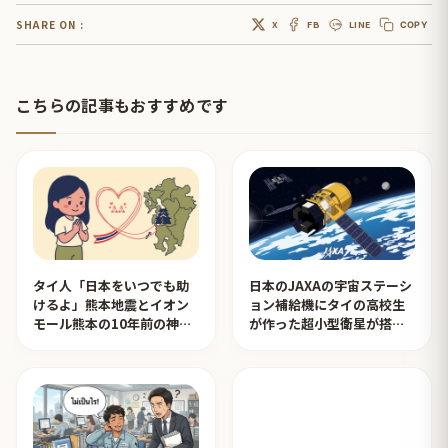
SHARE ON :
X
FB
LINE
COPY
こちらの記事もおすすめです
タイ人「日本をいつでも助
日本のJAXAの宇宙ステーシ
けるよ」熊本地震とイオン
ョン補給機にタイの高校生
モール熊本の10年前の神対
が作った超小型衛星が搭載
応を見たタイ人の反応
されタイ人が感動！【タイ
人の反応】