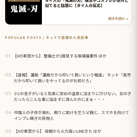
タイ人の『鬼滅の刃』禰豆子コスプレが意外と
似てると話題に【タイ人の反応】
続きを読む
POPULAR POSTS / ネットで話題の人気記事
【Xの車窓から】 整備士が2度見する現場猫案件 ほか
01
【速報】 蓮舫「蓮舫だから叩いて良いという報道」 ネット「高市
02
だから叩いて良いをやってるのがお前だろ」
小1の息子がいると気楽に安めの温泉に泊まりに行けない。女の子
03
だったらこんな事に悩まずに済んだのにまぁ・・・
中国人の子供が溺れ、周りに助けを乞う父親と、スマホを向けて
04
インプレ稼ぎの見物人
【Xの車窓から】 母親から火力高いLINEきた ほか
05