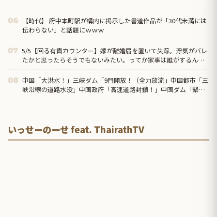
【時代】 府中本町駅が構内に掲示した書道作品が「30代未満には
06
伝わらない」と話題にｗｗｗ
5/5【回る有責カウンター】嫁が離婚届を置いて失踪。浮気がバレ
07
たかと思ったらそうでもないみたい。ってか家事は誰がするんだ
よ？今まで通りママンに週４回は来てもらえばいいけどさ→
中国「大洪水！」三峡ダム「9門開放！（全力放流」中国都市「三
08
峡沿線の道路水没」中国政府「高速道路封鎖！」中国ダム「緊急
放流に合わせて開門（土砂崩れ発生」→
いっせーのーせ feat. ThairathTV