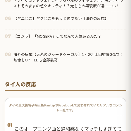
「ライザのアトリエ」ライザちゃんのフィギュア発売決定！イラ
05
ストそのままの超クオリティ！？太ももの再現度が凄ーーい！
【ヤニねこ】ヤクねこをもっと愛でたい【海外の反応】
06
【ゴジラ】 「MOGERA」ってなんで人気あるんだ？
07
海外の反応【天幕のジャードゥーガル】1・2話 山田監督GOAT！
08
映像もOP・EDも全部最高…
タイ人の反応
タイの最大級電子掲示板PantipやFacebookで交わされていたリアルなコメン
ト一覧です。
01
このオープニング曲と違和感なくマッチしすぎてて