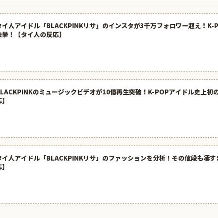
タイ人アイドル「BLACKPINKリサ」のインスタが3千万フォロワー超え！K-
快挙！【タイ人の反応】
BLACKPINKのミュージックビデオが10億再生突破！K-POPアイドル史上
応】
タイ人アイドル「BLACKPINKリサ」のファッションを分析！その値段も凄
応】