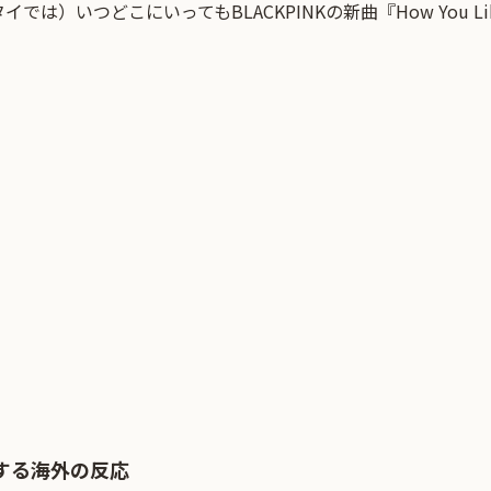
タイでは）いつどこにいっても
BLACKPINK
の新曲『How You L
関する海外の反応