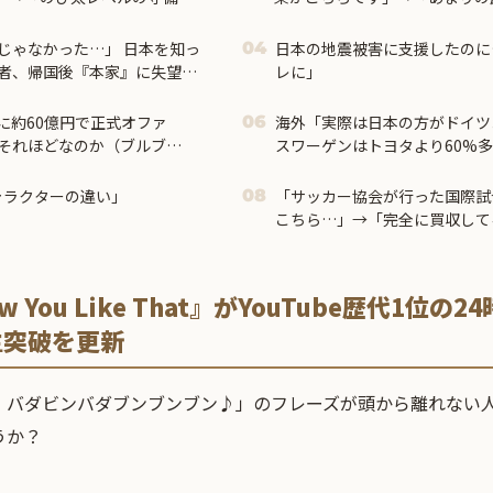
じゃなかった…」 日本を知っ
日本の地震被害に支援したのに
04
者、帰国後『本家』に失望す
レに」
に約60億円で正式オファ
海外「実際は日本の方がドイツ
06
それほどなのか（ブルブ
スワーゲンはトヨタより60%
て出れるとは思わないけど、
ている」
いね」
キャラクターの違い」
「サッカー協会が行った国際試
08
こちら…」→「完全に買収して
ow You Like That』がYouTube歴代1位
生突破を更新
！バダビンバダブンブンブン♪」のフレーズが頭から離れない
うか？