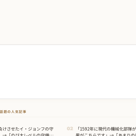
トで話題の人気記事
負けさせたイ・ジョンフの守
「1592年に現代の機械化部隊
02
」→「のび太レベルの守備ｗ
果がこちらです」→「あまりの