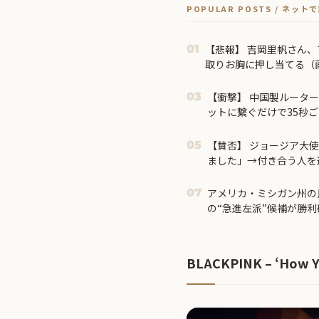
POPULAR POSTS / ネッ
【悲報】 吉岡里帆さん
01
取りお胸に押し当てる（
【衝撃】 中国製ルーター
03
ットに繋ぐだけで35秒
【賛否】 ジョージア大
05
ました」→付き合う人を選
アメリカ・ミシガン州の
07
の“急進左派”候補が勝
BLACKPINK – ‘How Yo