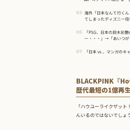
ｗ」＝
海外「日本なんて行くん
03
てしまったディズニー信
る事態に
「PSG、日本の鈴木彩艶
05
ー・・・」→「あいつが
ル）」「レギュラーとし
それでもやっぱり羨まし
「日本 vs 、マンガの
07
BLACKPINK『H
歴代最短の1億再
「ハウユーライクザット
んいるのではないでしょ