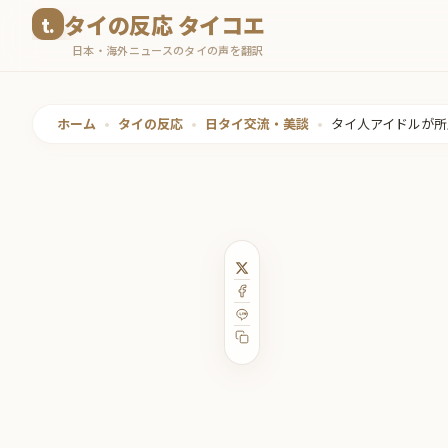
コ
タイの反応 タイコエ
ン
日本・海外ニュースのタイの声を翻訳
テ
ン
ツ
ホーム
•
タイの反応
•
日タイ交流・美談
•
タイ人アイドルが所属す
へ
ス
キ
ッ
プ