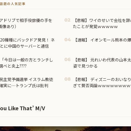
トで話題の人気記事
、アドリブで相手役俳優の手を
【悲報】ワイのせいで会社を辞
02
画像あり）
たことが発覚ｗｗｗｗｗ
20機種にバックドア発見！ ネ
【速報】 イオンモール熊本の
04
ごとに中国のサーバーと通信
使「今日は一般の方とランチし
【悲報】 元れいわ代表の山本
06
べと炎上????
姿で見つかる
民主党予備選挙 イスラム教徒
【悲報】 ディズニーのおいなり
08
利確実に⋯トランプ氏は批判
ぎて賛否両論ｗｗｗｗｗｗｗｗ
u Like That’ M/V