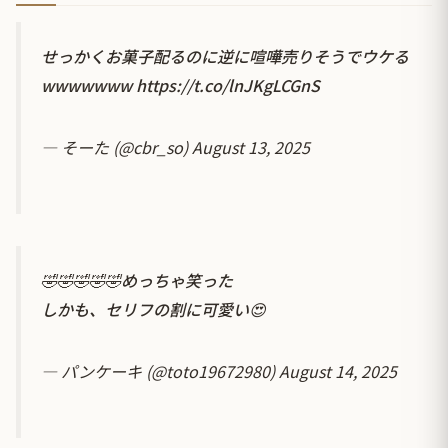
せっかくお菓子配るのに逆に喧嘩売りそうでウケる
wwwwwww
https://t.co/lnJKgLCGnS
— そーた (@cbr_so)
August 13, 2025
🤣🤣🤣🤣🤣めっちゃ笑った
しかも、セリフの割に可愛い😍
— パンケーキ (@toto19672980)
August 14, 2025