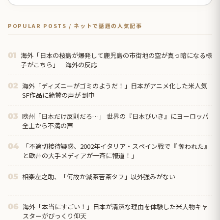
POPULAR POSTS / ネットで話題の人気記事
海外「日本の桜島が爆発して鹿児島の市街地の空が真っ暗になる様
01
子がこちら」 海外の反応
海外「ディズニーがゴミのようだ！」日本がアニメ化した米人気
02
SF作品に絶賛の声が 到中
欧州「日本だけ反則だろ…」 世界の『日本びいき』にヨーロッパ
03
全土から不満の声
「不適切接待疑惑、2002年イタリア・スペイン戦で『 奪われた』
04
と欧州の大手メディアが一斉に報道！」
相楽左之助、「何故か滅茶苦茶タフ」以外強みがない
05
海外「本当にすごい！」日本が清潔な理由を体験した米大物キャ
06
スターがびっくり仰天