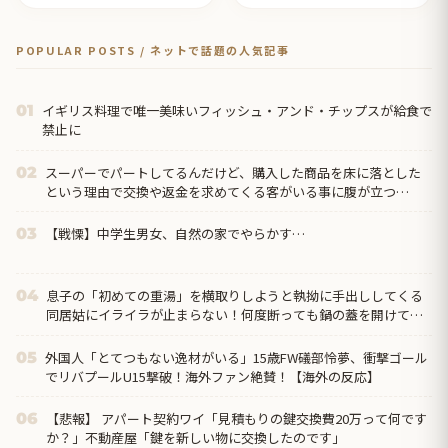
POPULAR POSTS / ネットで話題の人気記事
イギリス料理で唯一美味いフィッシュ・アンド・チップスが給食で
01
禁止に
スーパーでパートしてるんだけど、購入した商品を床に落とした
02
という理由で交換や返金を求めてくる客がいる事に腹が立つ…
【戦慄】中学生男女、自然の家でやらかす…
03
息子の「初めての重湯」を横取りしようと執拗に手出ししてくる
04
同居姑にイライラが止まらない！何度断っても鍋の蓋を開けてか
き混ぜ、結局『姑との合作』という不快すぎる形に・・・
外国人「とてつもない逸材がいる」15歳FW礒部怜夢、衝撃ゴール
05
でリバプールU15撃破！海外ファン絶賛！【海外の反応】
【悲報】 アパート契約ワイ「見積もりの鍵交換費20万って何です
06
か？」不動産屋「鍵を新しい物に交換したのです」