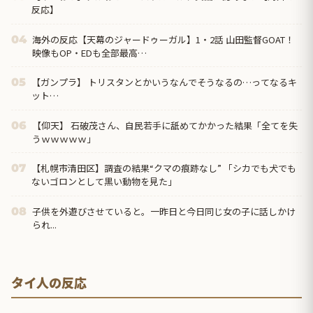
反応】
海外の反応【天幕のジャードゥーガル】1・2話 山田監督GOAT！
04
映像もOP・EDも全部最高…
【ガンプラ】 トリスタンとかいうなんでそうなるの…ってなるキ
05
ット…
【仰天】 石破茂さん、自民若手に舐めてかかった結果「全てを失
06
うｗｗｗｗｗ」
【札幌市清田区】調査の結果“クマの痕跡なし” 「シカでも犬でも
07
ないゴロンとして黒い動物を見た」
子供を外遊びさせていると。一昨日と今日同じ女の子に話しかけ
08
られ...
タイ人の反応