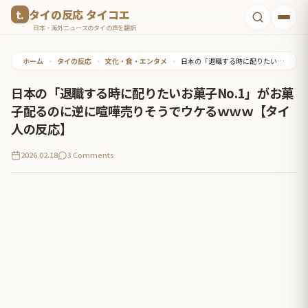
コ
タイの反応 タイコエ
ン
日本・海外ニュースのタイの声を翻訳
テ
ホーム
•
タイの反応
•
文化・食・エンタメ
•
日本の「退職する時に配りたいお菓子No.1」がお菓子配るのに逆に喧嘩売りそうでウケるｗｗｗ【タイ人の反応】
ン
ツ
日本の「退職する時に配りたいお菓子No.1」がお菓
へ
子配るのに逆に喧嘩売りそうでウケるｗｗｗ【タイ
ス
人の反応】
キ
2026.02.18
3 Comments
ッ
プ