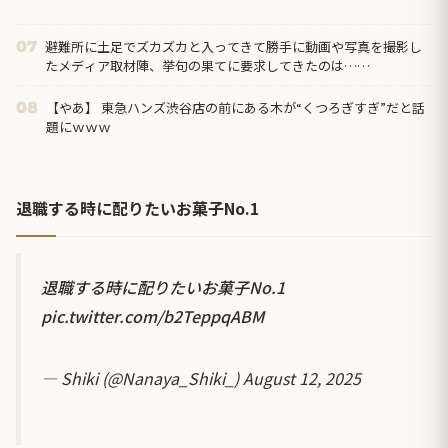
避難所に土足でズカズカと入ってきて勝手に動画や写真を撮影し
07
たメディア取材陣、挙句の果てに要求してきたのは……
【やあ】 東急ハンズ渋谷店の前にある木が“くつろぎすぎ”だと話
08
題にｗｗｗ
退職する時に配りたいお菓子No.1
退職する時に配りたいお菓子No.1
pic.twitter.com/b2TeppqABM
— Shiki (@Nanaya_Shiki_)
August 12, 2025