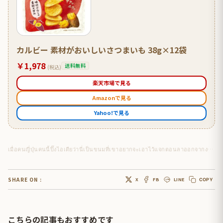
カルビー 素材がおいしいさつまいも 38g×12袋
￥1,978
送料無料
(税込)
楽天市場で見る
Amazonで見る
Yahoo!で見る
เมื่อคนญี่ปุ่นคนนี้ปิ๊งไอเดียว่านี่เป็นขนมที่เขาอยากจะเอาไว้แจกตอนลาออกจากงาน 555
SHARE ON :
X
FB
LINE
COPY
こちらの記事もおすすめです