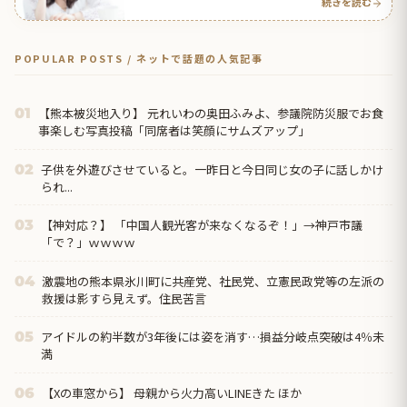
続きを読む
POPULAR POSTS / ネットで話題の人気記事
【熊本被災地入り】 元れいわの奥田ふみよ、参議院防災服でお食
01
事楽しむ写真投稿「同席者は笑顔にサムズアップ」
子供を外遊びさせていると。一昨日と今日同じ女の子に話しかけ
02
られ...
【神対応？】 「中国人観光客が来なくなるぞ！」→神戸市議
03
「で？」ｗｗｗｗ
激震地の熊本県氷川町に共産党、社民党、立憲民政党等の左派の
04
救援は影すら見えず。住民苦言
アイドルの約半数が3年後には姿を消す…損益分岐点突破は4％未
05
満
【Xの車窓から】 母親から火力高いLINEきた ほか
06