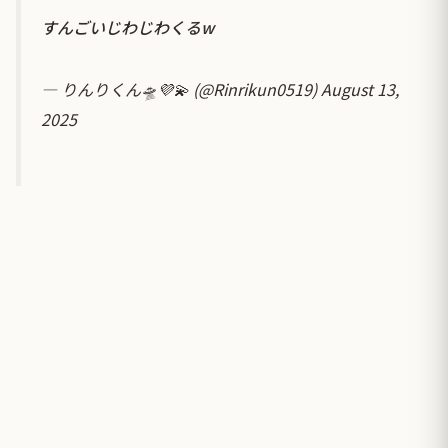
すんごいじわじわくるw
— りんりくん🛸💜💫 (@Rinrikun0519)
August 13,
2025