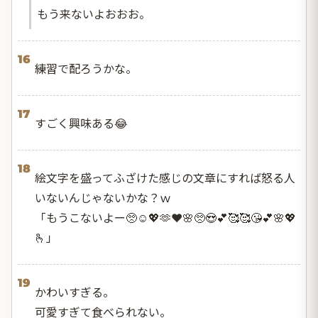
もう来ないよおおお。
16
練習で配ろうかな。
17
すごく興味ある😂
18
絵文字を盛ってふざけた感じの文章にすれば怒る人
いないんじゃないかな？ｗ
「もうこないよー🥺☺️💖🫶❤️🌸🥺😍💕🥰🥰😘💕🌸💖
🫰」
19
かわいすぎる。
可愛すぎて食べられない。