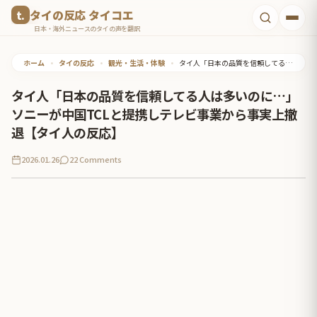
コ
タイの反応 タイコエ
ン
日本・海外ニュースのタイの声を翻訳
テ
ホーム
•
タイの反応
•
観光・生活・体験
•
タイ人「日本の品質を信頼してる人は多いのに…」ソニーが中国TCLと提携しテレビ事業から事実上撤退【タイ人の反応】
ン
ツ
タイ人「日本の品質を信頼してる人は多いのに…」
へ
ソニーが中国TCLと提携しテレビ事業から事実上撤
ス
退【タイ人の反応】
キ
2026.01.26
22 Comments
ッ
プ