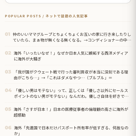
POPULAR POSTS / ネットで話題の人気記事
仲のいいママグループとちょくちょくお互いの家に行き来したりし
01
ていたら、まぁ物が無くなる無くなる。→コンディショナーの中身
に脱毛クリームを入れて置いておいたら・・・
海外「いったいなぜ！」なぜか日本人気に嫉妬する西洋メディア
02
に海外が大騒ぎ
「我が国がクウェート戦で行った審判買収が本当に深刻である理
03
由がこちら…」→「これはダメなやつ…（ブルブル」＝
「優しい男はモテない」って、正しくは「優しさ以外にセールス
04
ポイントのない男がモテない」なんだわ。優しさ自体を好きでは
ない
海外「さすが日本！」日本の医療従事者の倫理観の高さに海外が
05
超感動
海外「先進国で日本だけパスポート所有率が低すぎる、何故なの
06
か」