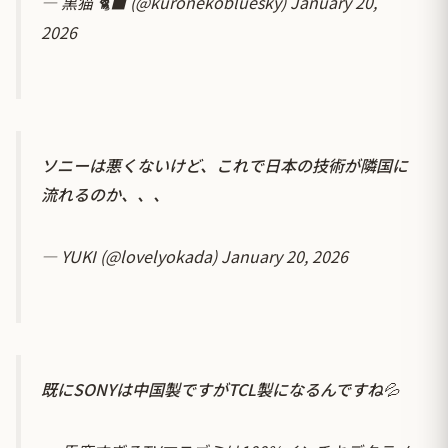
— 黒猫 🐈‍⬛ (@kuronekobluesky)
January 20,
2026
ソニーは悪くないけど、これで日本の技術が隣国に
流れるのか、、、
— YUKI (@lovelyokada)
January 20, 2026
既にSONYは中国製ですがTCL製になるんですね💦