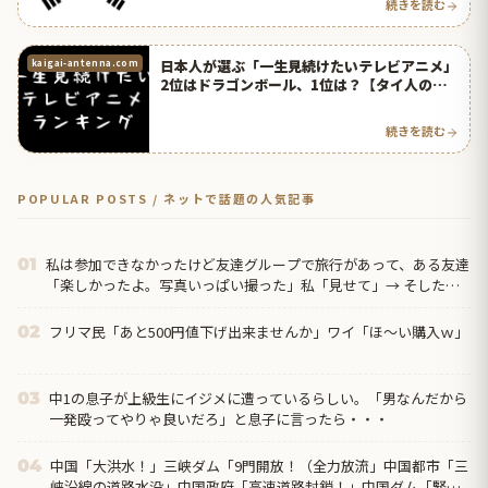
続きを読む
日本人が選ぶ「一生見続けたいテレビアニメ」
kaigai-antenna.com
2位はドラゴンボール、1位は？【タイ人の反
応】
続きを読む
POPULAR POSTS / ネットで話題の人気記事
私は参加できなかったけど友達グループで旅行があって、ある友達
01
「楽しかったよ。写真いっぱい撮った」私「見せて」→ そしたら
なんと…
フリマ民「あと500円値下げ出来ませんか」ワイ「ほ～い購入ｗ」
02
中1の息子が上級生にイジメに遭っているらしい。「男なんだから
03
一発殴ってやりゃ良いだろ」と息子に言ったら・・・
中国「大洪水！」三峡ダム「9門開放！（全力放流」中国都市「三
04
峡沿線の道路水没」中国政府「高速道路封鎖！」中国ダム「緊急