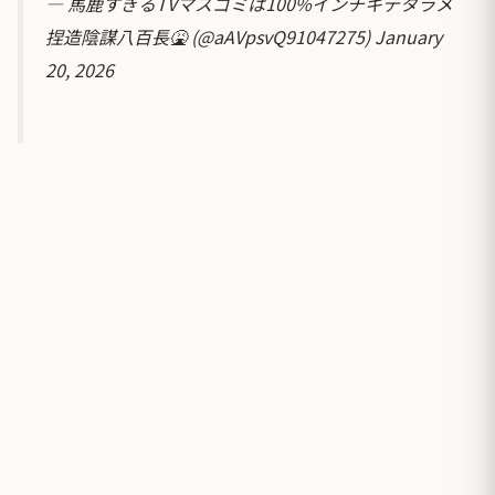
— 馬鹿すぎるTVマスゴミは100%インチキデタラメ
捏造陰謀八百長🤮 (@aAVpsvQ91047275)
January
20, 2026