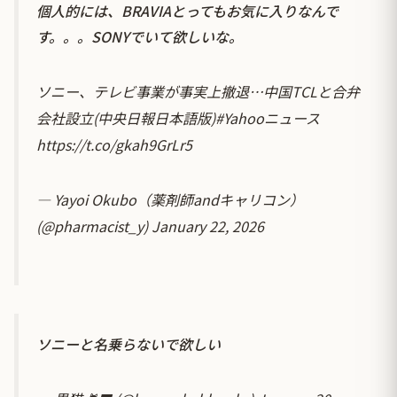
個人的には、BRAVIAとってもお気に入りなんで
す。。。SONYでいて欲しいな。
ソニー、テレビ事業が事実上撤退…中国TCLと合弁
会社設立(中央日報日本語版)
#Yahooニュース
https://t.co/gkah9GrLr5
— Yayoi Okubo（薬剤師andキャリコン）
(@pharmacist_y)
January 22, 2026
ソニーと名乗らないで欲しい