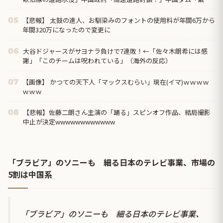
放流に合わせて開門（土砂崩れ発生」→
【悲報】 太鼓の達人、お馴染みのフォントの使用料が年間6万から
05
年間320万になったので変更に
大谷ドジャースがサヨナラ負けで7連敗！←「佐々木朗希には感
06
謝」「このチームは呪われている」（海外の反応）
【画像】 かつての天下人「マックスむらい」現在(イマ)ｗｗｗｗ
07
ｗｗｗ
【悲報】佐藤二朗さん主演の「踊る」スピンオフ作品、結局撮影
08
中止が決定wwwwwwwwwwww
「ブラビア」のソニーも 細る日本のテレビ事業、市場の
5割は中国系
「ブラビア」のソニーも 細る日本のテレビ事業、