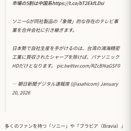
市場の5割は中国系
https://t.co/bT2EkfLDsi
ソニーGが同社製品の「象徴」的な存在のテレビ事
業を合弁会社に引き継ぎます。
日本勢で自社生産を手がけるのは、台湾の鴻海精密
工業に買収されたシャープを除けば、パナソニック
HDだけとなります。
pic.twitter.com/RZcBNaGSF0
— 朝日新聞デジタル速報席 (@asahicom)
January
20, 2026
多くのファンを持つ「ソニー」や「ブラビア（Bravia）」