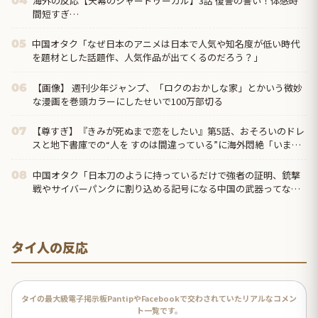
海外の反応【天幕のジャードゥーガル】3話 復讐の誓い！体感時
04
間短すぎ…
中国オタク「なぜ日本のアニメは日本で人気や知名度が低い時代
05
を題材とした話題作、人気作品が出てくるのだろう？」
【画像】 週刊少年ジャンプ、「ロクのおかしな家」とかいう微妙
06
な漫画を巻頭カラーにしたせいで100万部切る
【尊すぎ】『きみが死ぬまで恋をしたい』第5話、おそろいのドレ
07
スと地下書庫での“人を すのは間違っている”に海外悶絶「いまの
ミミに必要なのは恋人なのか、お母さんなのか分からなくなって
きた」
中国オタク「日本刀のように持っているだけで強者の証明、銃撃
08
戦やサイバーパンクに割り込める記号になる中国の武器ってなん
だろう？」
タイ人の反応
タイの最大級電子掲示板PantipやFacebookで交わされていたリアルなコメン
ト一覧です。