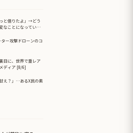
っと借りたよ」→どう
変なことになってい
ローター攻撃ドローンのコ
裏目に、世界で重レア
ィア [8/6]
甘え？」…あるX民の素