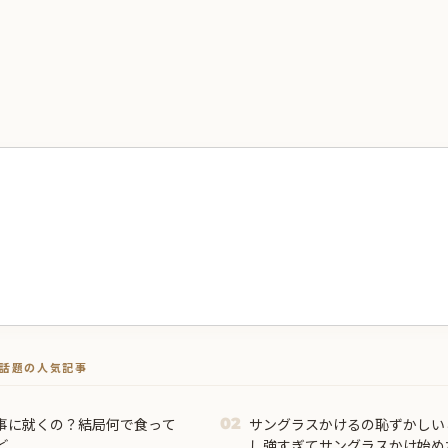
トで話題の人気記事
事に就くの？結局何で食って
サングラスかけるの恥ずかしい
02
..
し強すぎてサングラスかけ始め