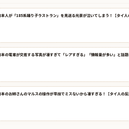
日本人が「185系踊り子ラストラン」を見送る光景が泣いてしまう！【タイ人
日本の電車が交差する写真が凄すぎて「レアすぎる」「情報量が多い」と話題
日本のお姉さんのマルスの操作が早技でミスないから凄すぎる！【タイ人の反