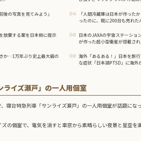
前後の写真を見てみよう」
「人間冷蔵庫は日本が作ったか
04
ったのに、既に200台も売れ
を放棄する案を日本側に提示
日本のJAXAの宇宙ステーショ
06
が作った超小型衛星が搭載され
人の反応】
きか…1万年ぶり史上最大級の
海外「あるある！」日本を旅行
08
な症状「日本語PTSD」に海外
ンライズ瀬戸」の一人用個室
で、寝台特急列車「サンライズ瀬戸」の一人用個室が話題にな
イズの個室で、電気を消すと車窓から素晴らしい夜景と星空を