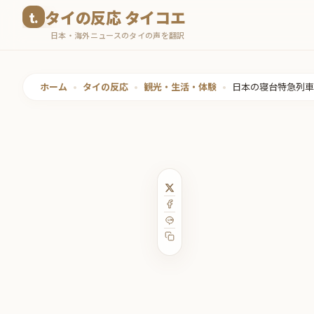
コ
タイの反応 タイコエ
ン
日本・海外ニュースのタイの声を翻訳
テ
ン
ツ
ホーム
•
タイの反応
•
観光・生活・体験
•
日本の寝台特急列車
へ
ス
キ
ッ
プ