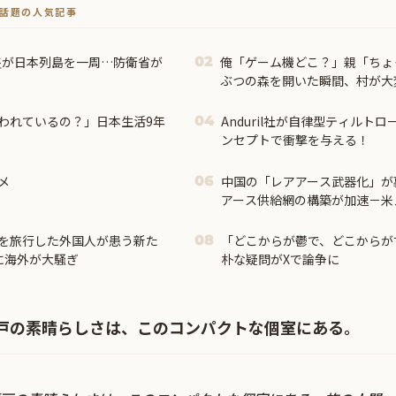
トで話題の人気記事
隻が日本列島を一周…防衛省が
俺「ゲーム機どこ？」親「ちょ
02
ぶつの森を開いた瞬間、村が大
て…
われているの？」日本生活9年
Anduril社が自律型ティルト
04
ンセプトで衝撃を与える！
メ
中国の「レアアース武器化」が
06
アース供給網の構築が加速－米メデ
を旅行した外国人が患う新た
「どこからが鬱で、どこからが
08
に海外が大騒ぎ
朴な疑問がXで論争に
戸の素晴らしさは、このコンパクトな個室にある。