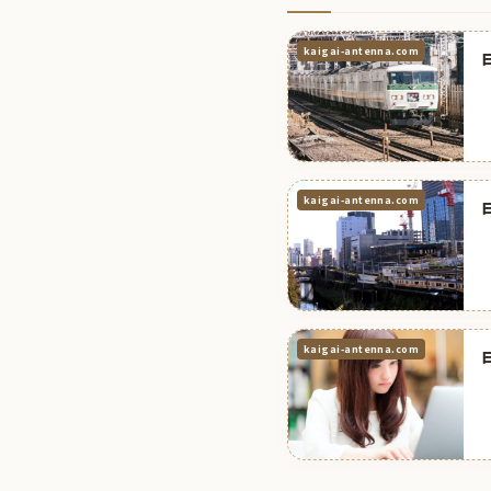
kaigai-antenna.com
kaigai-antenna.com
kaigai-antenna.com