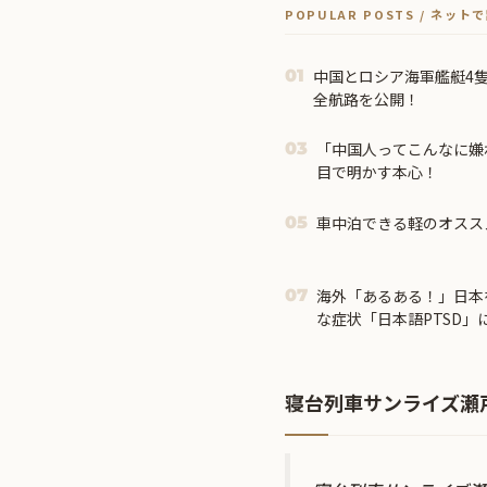
POPULAR POSTS / ネッ
中国とロシア海軍艦艇4
01
全航路を公開！
「中国人ってこんなに嫌
03
目で明かす本心！
車中泊できる軽のオスス
05
海外「あるある！」日本
07
な症状「日本語PTSD」
寝台列車サンライズ瀬