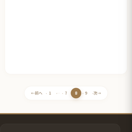
8
←
前へ
1
…
7
9
次
→
ペ
ペ
ペ
ペ
ー
ー
ー
ー
ジ
ジ
ジ
ジ