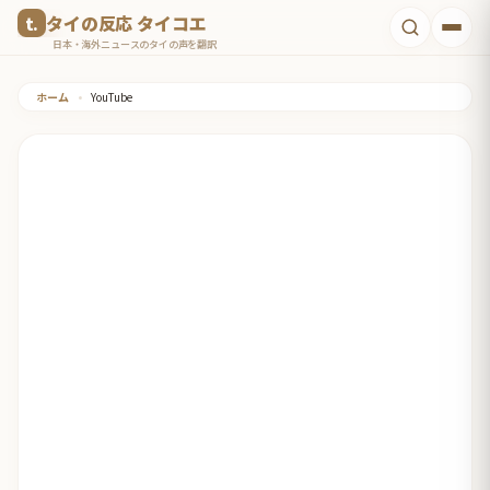
コ
タイの反応 タイコエ
ン
日本・海外ニュースのタイの声を翻訳
テ
ホーム
•
YouTube
ン
ツ
へ
ス
キ
ッ
プ