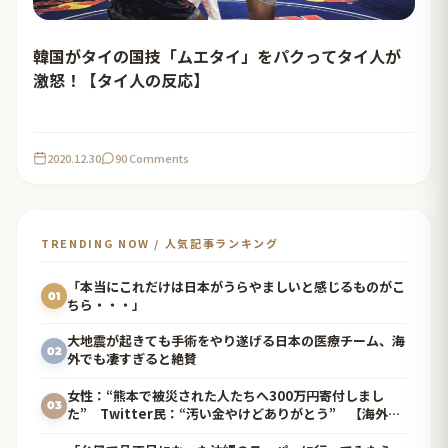
韓国がタイの国技「ムエタイ」をパクってタイ人が
激怒！【タイ人の反応】
2020.12.30
90 Comments
TRENDING NOW / 人気記事ランキング
「本当にこれだけは日本がうらやましいと感じるものがこ
01
ちら・・・」
大地震が起きても手術をやり遂げる日本の医療チーム、海
02
外でも凄すぎると絶賛
女性：“熊本で被災された人たちへ300万円寄付しまし
03
た” Twitter民：“汚い金やけどありがとう” 【海外の
反応】