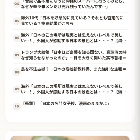
「台風で品不足になった沖縄のスーパーに行ってみたら、
04
なぜか辛ラ●メンだけ売れ残っていたんです…」
海外10代「日本を好意的に見ている？それとも否定的に
05
見ている？投票結果がこちら」
海外「日本のこの場所は現実とは思えないレベルで美し
06
い…！」外国人が感動する日本の景色とは・・・？【海外
の反応】
トランプ大統領「日本ほど奇襲を知る国ない、真珠湾の時
07
なぜ知らせなかったのか」…目を大きく開いた高市首相＝
島を不法占拠？…日本の高校新教科書、また強引な主張＝
08
海外「日本のこの場所は現実とは思えないレベルで美し
09
い…！」外国人が感動する日本の景色とは・・・？【海外
の反応】
【衝撃】 「日本の名門女子校、漫画のままかよ」
10