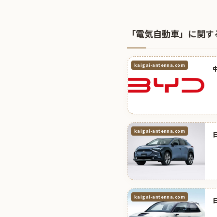
「電気自動車」に関す
kaigai-antenna.com
kaigai-antenna.com
kaigai-antenna.com