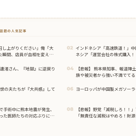
トで話題の人気記事
召し上がりください」俺「大
インドネシア「高速鉄道！」中
02
た瞬間、店員が血相を変えて
ネシア「運営会社の株式購入！
い（巨額負債」インドネシア「7
質中止」→
渡邊渚さん、『地獄』に逆戻り
【悲報】 熊本県知事、報道陣
04
族や被災者から強い不満でてる！
ば？」 → 知事、怒り通り越し
に世の夫たちが『大共感』して
ヨーロッパが中国製メガソーラ
06
で手術中に熊本地震が発生、
【悲報】野党「減税しろ！！」
08
った医師たちの対応ぶりに海
「無責任な減税はやめろ！財源