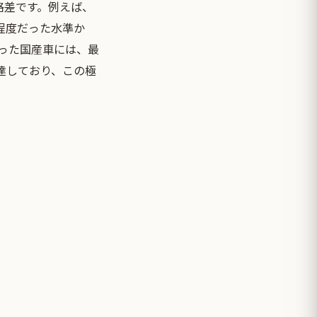
格差です。例えば、
程度だった水準か
いった国産車には、最
に達しており、この極