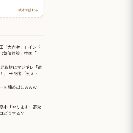
続きを読む
国「大赤字！」インド
（負債対策」中国「は
00km延伸計画！（実
土足取材にマジギレ「遺
」 → 記者「例え
て呆れてしまう ………
ーを締め出しｗｗｗ
高市「やります」野党
はどうする??」