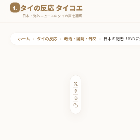
コ
タイの反応 タイコエ
ン
日本・海外ニュースのタイの声を翻訳
テ
ン
ツ
ホーム
•
タイの反応
•
政治・国防・外交
•
日本の記者「BYD
へ
ス
キ
ッ
プ