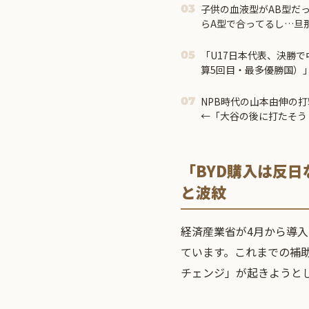
子供の血液型がAB型だ
03
らA型で合ってるし…旦那
う」→ 結果・・・
「U17日本代表、決勝
05
算5回目・最多優勝国）
に・・・もう越えられな
「は監督の問題が大きい
NPB時代の山本由伸の打
07
勝利したところで超えら
←「大谷の後に打たそう
「BYD購入は反
と波紋
経済産業省が4月から導
ています。これまでの補
チェンジ」が起きようと