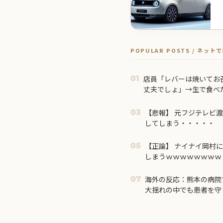
POPULAR POSTS / ネッ
店員「レバーは焼いてお
01
丈夫でしょ」→生で食べ
きて…
【悲報】 元フジテレビ
03
してしまう・・・・・
【正論】 ナイナイ岡村
05
しまうｗｗｗｗｗｗｗｗ
海外の反応：熊本の病院
07
大揺れの中でも患者を守
外大絶賛