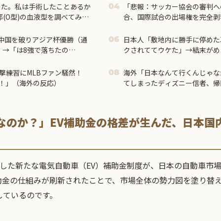
った。私は手術したことあるか
「悲報：サッカー協会の審判へ
04
(O型)の血液型を調べてみよ
合、国際試合の出場権を完全剥
ブル」＝
で中国を破りアジア杯優勝（通
日本人「敷地内に勝手に停めた
06
」→「は8強で落ちたの
クされててウケた」→結末がめ
い壁になってしまったね」
【タイ人の反応】
」「日本はもうどんなに精神
撃練習にMLBファン騒然！
海外「日本なんて行くんじゃな
08
れない壁である」
！」（海外の反応）
てしまったディズニー信者、帰
る事態に
日なのか？」EV補助金の格差が生んだ、日本国
入した新たな電気自動車（EV）補助金制度が、日本の自動車市
助金の仕組みが刷新されたことで、市場全体の勢力図を塗り替
しているのです。