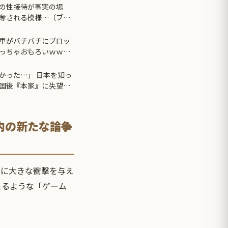
の性接待が事実の場
奪される模様…（ブル
車がバチバチにブロッ
っちゃおもろいｗｗｗ
かった…」 日本を知っ
国後『本家』に失望す
内の新たな論争
場に大きな衝撃を与え
えるような「ゲーム