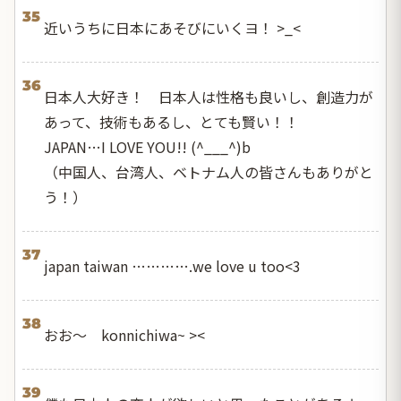
35
近いうちに日本にあそびにいくヨ！ >_<
36
日本人大好き！ 日本人は性格も良いし、創造力が
あって、技術もあるし、とても賢い！！
JAPAN…I LOVE YOU!! (^___^)b
（中国人、台湾人、ベトナム人の皆さんもありがと
う！）
37
japan taiwan ………….we love u too<3
38
おお～ konnichiwa~ ><
39