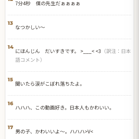
7分4秒 僕の先生だぁぁぁぁ
13
なつかしい～
14
にほんじん だいすきです。 >___< <3
（訳注：日本
語コメント）
15
聞いたら涙がこぼれ落ちたよ。
16
ハハハ、この動画好き。日本人もかわいい。
17
男の子、かわいいよ～。ハハハ>V<