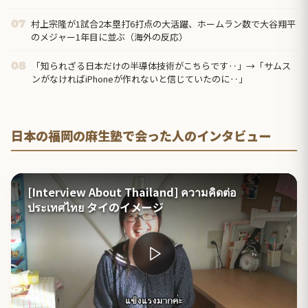
村上宗隆が1試合2本塁打6打点の大活躍、ホームラン数で大谷翔平
07
のメジャー1年目に並ぶ（海外の反応）
「知られざる日本だけの半導体技術がこちらです‥」→「サムス
08
ンがなければiPhoneが作れないと信じていたのに‥」
日本の福岡の麻生塾で会った人のインタビュー
[Interview About Thailand] ความคิดต่อ
ประเทศไทย タイのイメージ