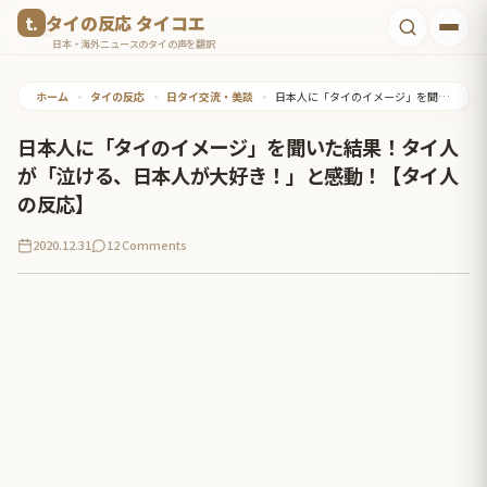
コ
タイの反応 タイコエ
ン
日本・海外ニュースのタイの声を翻訳
テ
ホーム
•
タイの反応
•
日タイ交流・美談
•
日本人に「タイのイメージ」を聞いた結果！タイ人が「泣ける、日本人が大好き！」と感動！【タイ人の反応】
ン
ツ
日本人に「タイのイメージ」を聞いた結果！タイ人
へ
が「泣ける、日本人が大好き！」と感動！【タイ人
ス
の反応】
キ
2020.12.31
12 Comments
ッ
プ