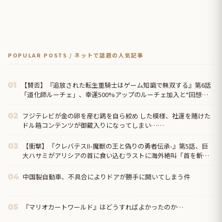
POPULAR POSTS / ネットで話題の人気記事
【賛否】『追放された転生重騎士はゲーム知識で無双する』第6話
01
「道化師ルーチェ」、幸運500%アップのルーチェ加入と“回想の
回想”に海外が絶叫「今期のスロップ（駄作）の王だ」
フジテレビが金の卵を産む鶏を自ら絞め した模様、社運を賭けた
02
ドル箱コンテンツが御蔵入りになってしまい……
【衝撃】『クレバテスⅡ-魔獣の王と偽りの勇者伝承-』第5話、巨
03
大ハサミがアリシアの首に食い込むラストに海外絶叫「首を斬り
やがった！？」
中国製自動車、不具合によりドアが勝手に開いてしまう件
04
『マリオカートワールド』はどうすればよかったのか…
05