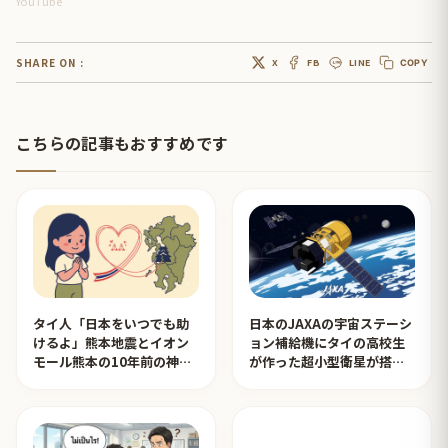
YouTube
SHARE ON :
X
FB
LINE
COPY
こちらの記事もおすすめです
タイ人「日本をいつでも助
日本のJAXAの宇宙ステーシ
けるよ」熊本地震とイオン
ョン補給機にタイの高校生
モール熊本の10年前の神対
が作った超小型衛星が搭載
応を見たタイ人の反応
されタイ人が感動！【タイ
人の反応】