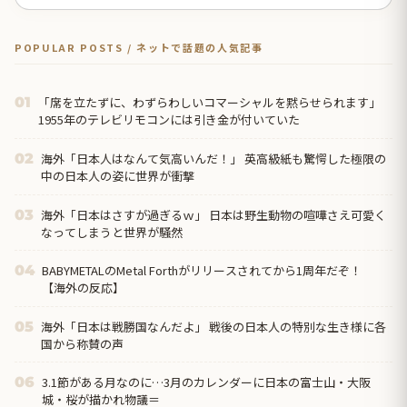
POPULAR POSTS / ネットで話題の人気記事
「席を立たずに、わずらわしいコマーシャルを黙らせられます」
01
1955年のテレビリモコンには引き金が付いていた
海外「日本人はなんて気高いんだ！」 英高級紙も驚愕した極限の
02
中の日本人の姿に世界が衝撃
海外「日本はさすが過ぎるｗ」 日本は野生動物の喧嘩さえ可愛く
03
なってしまうと世界が騒然
BABYMETALのMetal Forthがリリースされてから1周年だぞ！
04
【海外の反応】
海外「日本は戦勝国なんだよ」 戦後の日本人の特別な生き様に各
05
国から称賛の声
3.1節がある月なのに…3月のカレンダーに日本の富士山・大阪
06
城・桜が描かれ物議＝