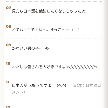
07
見たら日本語を勉強したくなっちゃったよ
08
とても上手ですね～。すっご～～い！！
09
かわいい男の子… -0-
10
わたしも皆さんを大好きですよ >//////////////////<
11
日本人が 大好きですよ!＼(^o^)／
（訳注：日本語コ
メント）
12