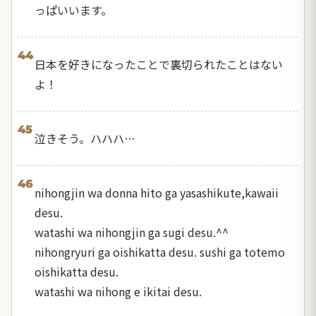
っぱいいます。
44
日本を好きになったことで裏切られたことはない
よ！
45
泣きそう。ハハハ…
46
nihongjin wa donna hito ga yasashikute,kawaii
desu.
watashi wa nihongjin ga sugi desu.^^
nihongryuri ga oishikatta desu. sushi ga totemo
oishikatta desu.
watashi wa nihong e ikitai desu.