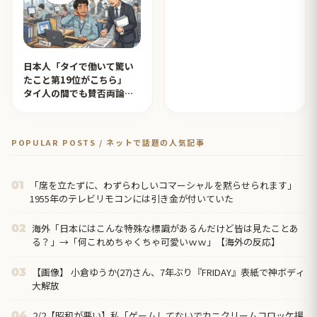
日本人「タイで働いて驚い
たこと第19位がこちら」
タイ人の間でも賛否両論
【タイ人の反応】
POPULAR POSTS / ネットで話題の人気記事
「席を立たずに、わずらわしいコマーシャルを黙らせられます」
01
1955年のテレビリモコンには引き金が付いていた
海外「日本にはこんな特殊な標識があるんだけど皆は見たことあ
02
る？」→「何これめちゃくちゃ可愛いｗｗ」【海外の反応】
【画像】 小倉ゆうか(27)さん、7年ぶり『FRIDAY』表紙で神ボディ
03
大解放
2/2【昭和が悪い】私「ゲームしてないでカニクリームコロッケ揚
04