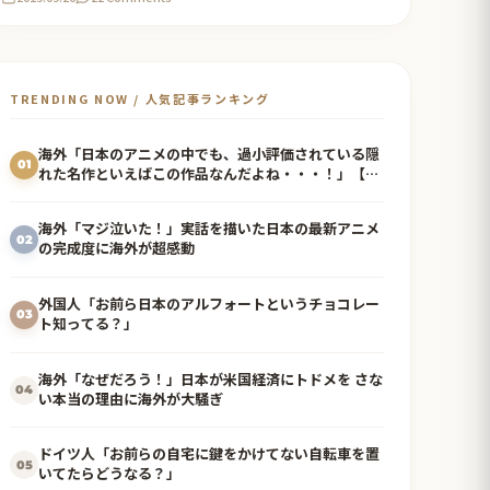
TRENDING NOW / 人気記事ランキング
海外「日本のアニメの中でも、過小評価されている隠
01
れた名作といえばこの作品なんだよね・・・！」【海
外の反応】
海外「マジ泣いた！」実話を描いた日本の最新アニメ
02
の完成度に海外が超感動
外国人「お前ら日本のアルフォートというチョコレー
03
ト知ってる？」
海外「なぜだろう！」日本が米国経済にトドメを さな
04
い本当の理由に海外が大騒ぎ
ドイツ人「お前らの自宅に鍵をかけてない自転車を置
05
いてたらどうなる？」