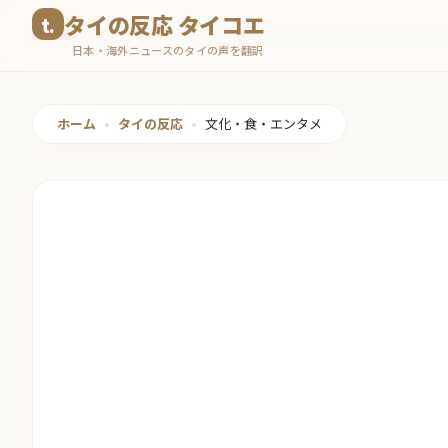
コ
タイの反応 タイコエ
ン
日本・海外ニュースのタイの声を翻訳
テ
ン
ツ
ホーム
•
タイの反応
•
文化・食・エンタメ
へ
ス
キ
ッ
プ