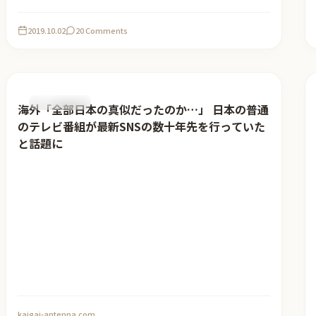
2019.10.02
20 Comments
おすすめ記事
海外「全部日本の真似だったのか…」 日本の普通
のテレビ番組が最新SNSの数十年先を行っていた
と話題に
kaigai-antenna.com