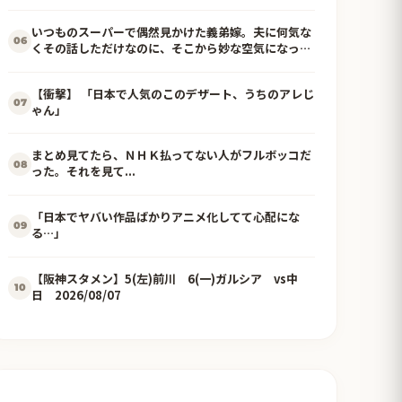
いつものスーパーで偶然見かけた義弟嫁。夫に何気な
06
くその話しただけなのに、そこから妙な空気になって
しまい…
【衝撃】 「日本で人気のこのデザート、うちのアレじ
07
ゃん」
まとめ見てたら、ＮＨＫ払ってない人がフルボッコだ
08
った。それを見て...
「日本でヤバい作品ばかりアニメ化してて心配にな
09
る…」
【阪神スタメン】5(左)前川 6(一)ガルシア vs中
10
日 2026/08/07