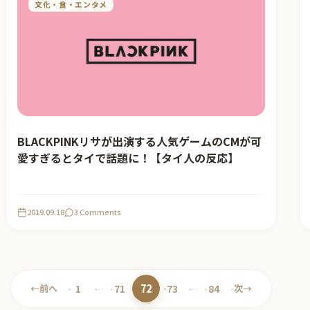
文化・食・エンタメ
BLACKPINKリサが出演する人気ゲームのCMが可
愛すぎるとタイで話題に！【タイ人の反応】
2019.09.18
3 Comments
72
←
前へ
1
…
71
73
…
84
次
→
ペ
ペ
ペ
ペ
ペ