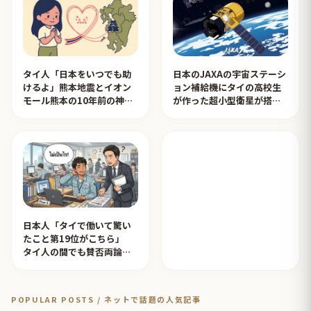
タイ人「日本をいつでも助
日本のJAXAの宇宙ステーシ
けるよ」熊本地震とイオン
ョン補給機にタイの高校生
モール熊本の10年前の神対
が作った超小型衛星が搭載
応を見たタイ人の反応
されタイ人が感動！【タイ
人の反応】
日本人「タイで働いて驚い
たこと第19位がこちら」
タイ人の間でも賛否両論
【タイ人の反応】
POPULAR POSTS / ネットで話題の人気記事