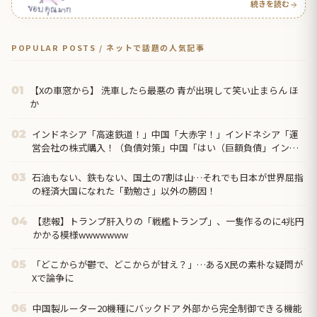
続きを読む
POPULAR POSTS / ネットで話題の人気記事
【Xの車窓から】 洗車したら最悪の 青が出現して笑い止まらん ほ
01
か
インドネシア「高速鉄道！」中国「大赤字！」インドネシア「運
02
営会社の株式購入！（負債対策」中国「はい（巨額負債」インド
ネシア「700km延伸計画！（実質中止」→
石油もない、鉄もない、国土の7割は山…それでも日本が世界屈指
03
の経済大国になれた「勤勉さ」以外の勝因！
【悲報】トランプ肝入りの「戦艦トランプ」、一隻作るのに4兆円
04
かかる模様wwwwwww
「どこからが鬱で、どこからが甘え？」…あるX民の素朴な疑問が
05
Xで論争に
中国製ルーター20機種にバックドア 外部から完全制御できる機能
06