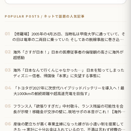
POPULAR POSTS / ネットで話題の人気記事
【修羅場】2005年の4月25日、当時私は甲南大学に通っていて、そ
01
の日は電車の二両目に乗っていた そしてあの脱線事故に巻き込ま
れて膝から下を切断することになり…
海外「さすが日本！」日本の医療従事者の倫理観の高さに海外が
02
超感動
海外「日本なんて行くんじゃなかった…」 日本を知ってしまった
03
ディズニー信者、帰国後『本家』に失望する事態に
「トヨタが2027年に次世代ハイブリッドバッテリーを導入へ！最
04
大1000kmの航続距離や超高速充電を目指す」
フランス人「欲張りすぎだ」中村敬斗、ランス残留の可能性を会
05
長が示唆！移籍金が交渉の壁に..現地サポの本音がこれ！【海外の
反応】
産後の肥立ちが悪く専業主婦になった嫁がお小遣い制を提案して
06
きた → 家計に十分お金は入れているので、不満は言わず経費の関