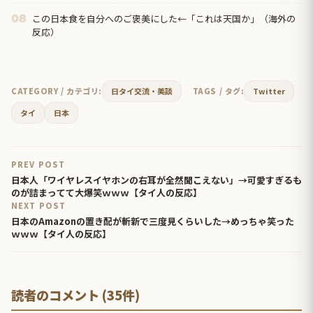
この日本食を自分へのご褒美にした←「これは天国か」（海外の
08
反応）
CATEGORY / カテゴリ:
日タイ交流・美談
TAGS / タグ:
Twitter
タイ
日本
PREV POST
日本人「ワイヤレスイヤホンの右耳が全然聞こえない」→可愛すぎるも
のが詰まってて大爆笑ｗｗｗ【タイ人の反応】
NEXT POST
日本のAmazonの置き配が斬新で三度見くらいした→めっちゃ笑った
ｗｗｗ【タイ人の反応】
読者のコメント (35件)