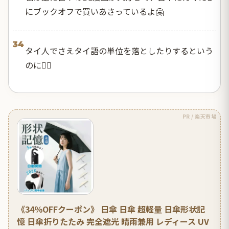
にブックオフで買いあさっているよ🤗
34
タイ人でさえタイ語の単位を落としたりするという
のに😮‍💨
PR / 楽天市場
《34％OFFクーポン》 日傘 日傘 超軽量 日傘形状記
憶 日傘折りたたみ 完全遮光 晴雨兼用 レディース UV