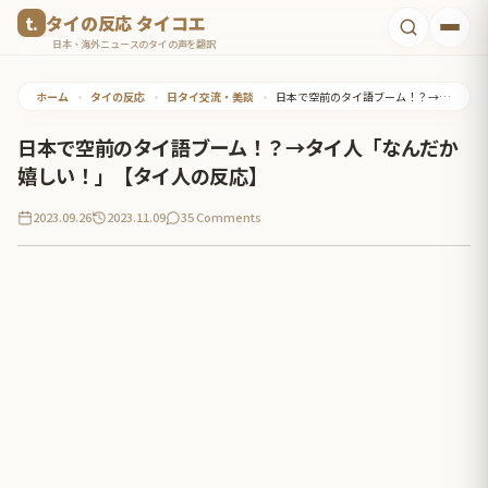
コ
タイの反応 タイコエ
ン
日本・海外ニュースのタイの声を翻訳
テ
ホーム
•
タイの反応
•
日タイ交流・美談
•
日本で空前のタイ語ブーム！？→タイ人「なんだか嬉しい！」【タイ人の反応】
ン
ツ
日本で空前のタイ語ブーム！？→タイ人「なんだか
へ
嬉しい！」【タイ人の反応】
ス
2023.09.26
2023.11.09
35 Comments
キ
ッ
プ