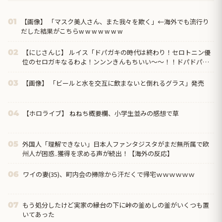
【画像】 「マスク美人さん、また我々を欺く」←海外でも流行り
01
だした結果がこちらw w w w w w w
【にじさんじ】 ルイス「ドパガキの時代は終わり！セロトニン優
02
位のセロガキなるわよ！ンンンきんもちいい〜〜！！ドパドパド
パ」【雀魂】
【画像】 「ビールと水を交互に飲まないと倒れるグラス」発売
03
【ホロライブ】 ねねち概要欄、小学生並みの感想で草
04
外国人「理解できない」日本人ファンタジスタがまだ無所属で欧
05
州人が困惑..獲得を求める声が続出！【海外の反応】
ワイの妻(35)、町内会の掃除から汗だくで帰宅ｗｗｗｗｗｗ
06
もう処分したけど実家の縁台の下に峠の釜めしの釜がいくつも置
07
いてあった