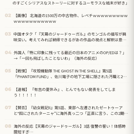
のすごくシリアスなストーリーに対するユーモラスな結末が好き」
【画像】 北海道の1500万の中古物件、レベチｗｗｗｗｗｗｗｗｗ
02
ｗｗｗｗｗｗｗｗｗｗｗ
中国オタク「『天幕のジャードゥーガル』のモンゴルの描写が興
03
味深い。考えてみれば納得できるがあの作品の視点と解釈は意外
だった」
外国人「特に印象に残ってる最近の日本のアニメのOP/EDは？」
04
→「一回も飛ばしたことないわ」（海外の反応）
【戦慄】『攻殻機動隊 THE GHOST IN THE SHELL』第5話
05
「PHANTOM FUND」、佐川電子の地下工場に隠された汚職と2週
連続の“英雄の裏切り”に海外絶句「守るのは国民であって、自分
の懐じゃないんだよ」
【速報】 『有吉の夏休み』、とんでもない発表をしてしま
06
う！！！！！
【賛否】『幼女戦記Ⅱ』第5話、東部へ左遷されたゼートゥーア
07
と“囮にされたターニャ”に海外真っ二つ「正直に言う、この2期は
1期ほど好きじゃない」ラストでヴァイス被弾
海外の反応【天幕のジャードゥーガル】3話 復讐の誓い！体感時
08
間短すぎ…