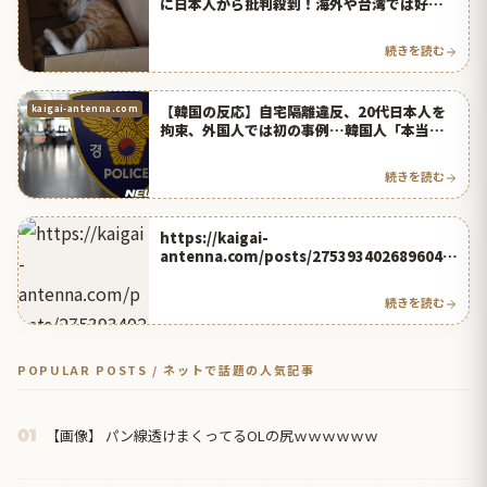
に日本人から批判殺到！海外や台湾では好
評！？【台湾人の反応】 | 海外の反応アンテナ
続きを読む
【韓国の反応】自宅隔離違反、20代日本人を
kaigai-antenna.com
拘束、外国人では初の事例…韓国人「本当に日
本人は未開」 | 海外の反応アンテナ
続きを読む
https://kaigai-
antenna.com/posts/2753934026896048
128
続きを読む
POPULAR POSTS / ネットで話題の人気記事
【画像】 パン線透けまくってるOLの尻ｗｗｗｗｗｗ
01