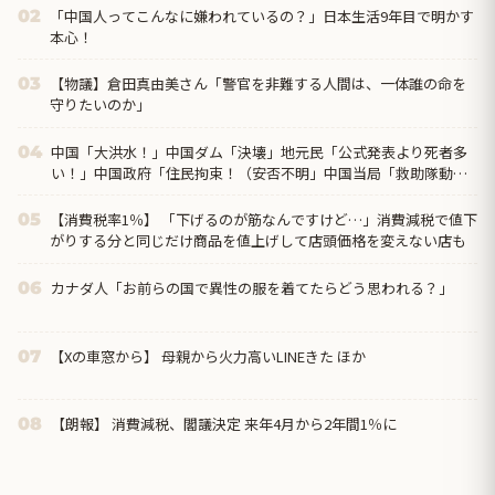
「中国人ってこんなに嫌われているの？」日本生活9年目で明かす
02
本心！
【物議】倉田真由美さん「警官を非難する人間は、一体誰の命を
03
守りたいのか」
中国「大洪水！」中国ダム「決壊」地元民「公式発表より死者多
04
い！」中国政府「住民拘束！（安否不明」中国当局「救助隊動画
も削除」台風13号「三峡ダム接近中」→
【消費税率1％】 「下げるのが筋なんですけど…」消費減税で値下
05
がりする分と同じだけ商品を値上げして店頭価格を変えない店も
カナダ人「お前らの国で異性の服を着てたらどう思われる？」
06
【Xの車窓から】 母親から火力高いLINEきた ほか
07
【朗報】 消費減税、閣議決定 来年4月から2年間1％に
08