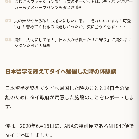
おじさんファッション論争→次のターゲットはボディバッグ?パー
06
カーもダメハーフパンツもダメ悲鳴も
夫の妹がやたら私とお揃いにしたがる。「それいいですね！可愛
07
い」と誉めてくれるのは嬉しかったが、次に会うと必ず・・・
海外「大切にしてる！」日本人から貰った「お守り」に海外キリ
08
シタンたちが大騒ぎ
日本留学を終えてタイへ帰国した時の体験談
日本留学を終えてタイへ帰国した時のことと14日間の隔
離のためにタイ政府が用意した施設のことをレポートしま
す。
僕は、2020年6月16日に、ANAの特別便であるNH847便で
タイに帰国しました。