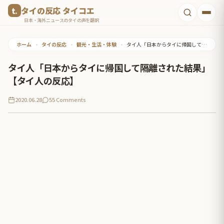
コ
タイの反応 タイコエ
ン
日本・海外ニュースのタイの声を翻訳
テ
ホーム
•
タイの反応
•
観光・生活・体験
•
タイ人「日本からタイに帰国して隔離された結果」【タイ人の反応】
ン
ツ
タイ人「日本からタイに帰国して隔離された結果」
へ
【タイ人の反応】
ス
2020.06.28
55 Comments
キ
ッ
プ