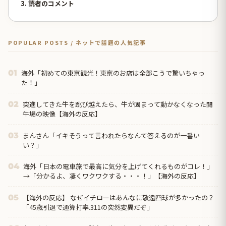
3. 読者のコメント
POPULAR POSTS / ネットで話題の人気記事
海外「初めての東京観光！東京のお店は全部こうで驚いちゃっ
01
た！」
突進してきた牛を跳び越えたら、牛が固まって動かなくなった闘
02
牛場の映像【海外の反応】
まんさん「イキそうって言われたらなんて答えるのが一番い
03
い？」
海外「日本の電車旅で最高に気分を上げてくれるものがコレ！」
04
→「分かるよ、凄くワクワクする・・・！」【海外の反応】
【海外の反応】 なぜイチローはあんなに敬遠四球が多かったの？
05
「45歳引退で通算打率.311の突然変異だぞ」