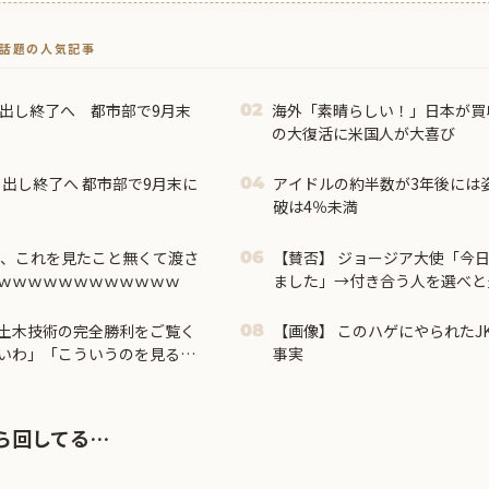
トで話題の人気記事
し出し終了へ 都市部で9月末
海外「素晴らしい！」日本が買
02
の大復活に米国人が大喜び
し出し終了へ 都市部で9月末に
アイドルの約半数が3年後には
04
破は4％未満
共、これを見たこと無くて渡さ
【賛否】 ジョージア大使「今
06
ｗｗｗｗｗｗｗｗｗｗｗｗ
ました」→付き合う人を選べと炎
土木技術の完全勝利をご覧く
【画像】 このハゲにやられたJ
08
いわ」「こういうのを見ると
事実
感じがしない・・・」「あれ
ら回してる…