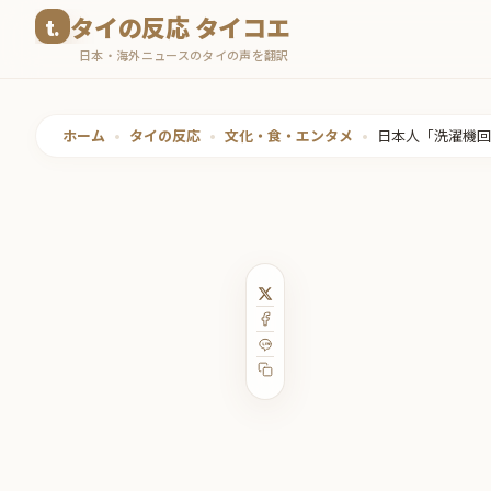
コ
タイの反応 タイコエ
ン
日本・海外ニュースのタイの声を翻訳
テ
ン
ツ
ホーム
•
タイの反応
•
文化・食・エンタメ
•
日本人「洗濯機回
へ
ス
キ
ッ
プ