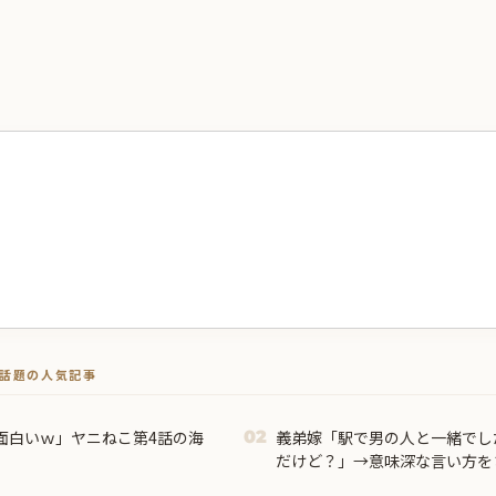
トで話題の人気記事
面白いｗ」ヤニねこ第4話の海
義弟嫁「駅で男の人と一緒でし
02
だけど？」→意味深な言い方を