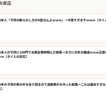
の反応
日本人「子供の散らかし方がA型なんよｗｗｗ」→可愛すぎますｗｗｗ【タイ
日本人が子供に100円でお風呂掃除頼んだ結果→まさに日本の構造ｗｗｗ正直
ｗｗ【タイ人の反応】
日本の子供が家の中を走り回るので道路表示を作った結果→これは面白すぎる
応】