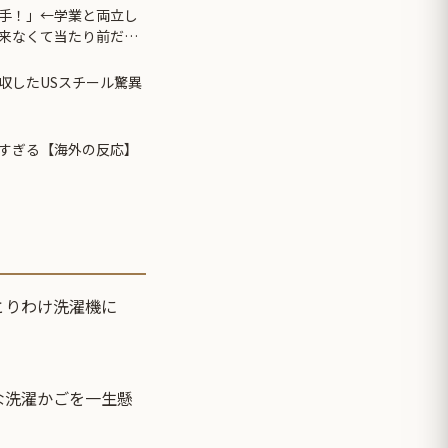
手！」←学業と両立し
来なくて当たり前だ
収したUSスチール驚異
すぎる【海外の反応】
、とりわけ洗濯機に
な洗濯かごを一生懸