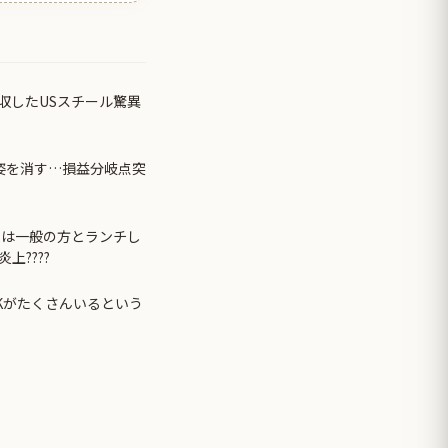
収したUSスチール驚異
姿を消す…損益分岐点突
日は一般の方とランチし
上????
Kがたくさんいるという