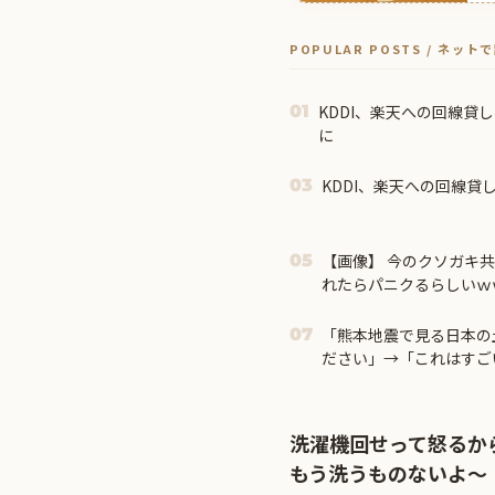
POPULAR POSTS / ネッ
KDDI、楽天への回線貸
01
に
KDDI、楽天への回線貸
03
【画像】 今のクソガキ
05
れたらパニクるらしいｗ
「熊本地震で見る日本の
07
ださい」→「これはすご
日本人は何か適当に作る
がまさに経験値である」
洗濯機回せって怒るか
もう洗うものないよ〜