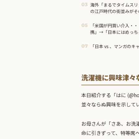
海外「まるでタイムスリ
03
の江戸時代の街並みがそ
場所とは・・・？【海外
「米国が円買い介入・・
05
携」→「日本にはめっち
「ウォンも救ってくれ・
「日本 vs 、マンガの
07
洗濯機に興味津々
本日紹介する「はに (@h
並々ならぬ興味を示して
お母さんが「さあ、お洗
命に引きずって、特等席