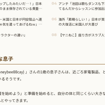
ップしたみたいだ…！」日本
アンチ「池田は歌もダンスも下
04
のまま保存されている貴重な
てるんだからレッスンに参加出
の反応】
ろ？？？
・米国と日本が円安阻止へ連
海外「素晴らしい！」日本が買
06
ゃ気を遣ってあげるねｗ」
の大復活に米国人が大喜び
・・」
キャラクターの違い」
【ヤニねこ】座り方がスラブ人
08
な息子
oneybee88cay) 」さんの1歳の息子さんは、近ごろ家電製品
いるそうです。
濯を始めよう」と準備を始めると、自分の体と同じくらい大き
へとやってきます。