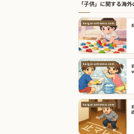
「子供」に関する海外
kaigai-antenna.com
kaigai-antenna.com
kaigai-antenna.com