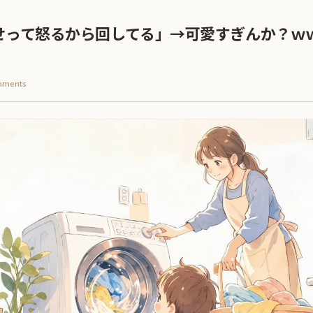
せって怒るから回してる」→可愛すぎんか？ｗ
mments