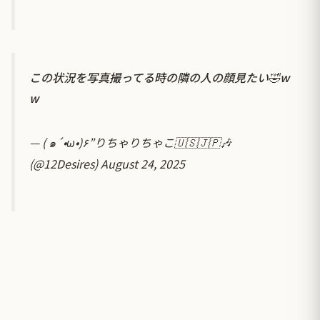
この状況を写真撮ってる時の隣の人の顔見たい🤣w
w
— ( ๑´•ω•)۶”りちゃりちゃこ🇺🇸🇯🇵🎶
(@12Desires)
August 24, 2025