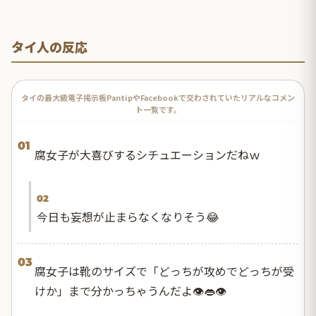
タイ人の反応
タイの最大級電子掲示板PantipやFacebookで交わされていたリアルなコメン
ト一覧です。
01
腐女子が大喜びするシチュエーションだねｗ
02
今日も妄想が止まらなくなりそう😂
03
腐女子は靴のサイズで「どっちが攻めでどっちが受
けか」まで分かっちゃうんだよ👁️👄👁️