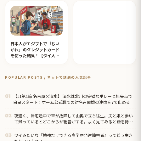
日本人がエジプトで『ちい
かわ』のクレジットカード
を使った結果！【タイ人の
反応】
POPULAR POSTS / ネットで話題の人気記事
【J1第1節 名古屋×清水】 清水は北川の完璧なボレーと無失点で
01
白星スタート！ホーム公式戦での対名古屋戦の連敗を7で止める
夜遅く、帰宅途中で車が故障して山奥で立ち往生。夫と娘と歩い
02
て帰っているとどこからか靴音がする。よく見てみると鎌を持っ
た男が！恐怖で固まってると夫が真っ先に逃げ出した！→
ワイみたいな『勉強だけできる高学歴発達障害者』ってどう生き
03