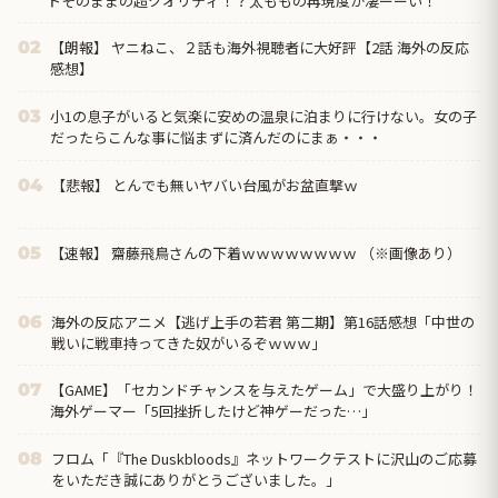
トそのままの超クオリティ！？太ももの再現度が凄ーーい！
【朗報】 ヤニねこ、２話も海外視聴者に大好評【2話 海外の反応
02
感想】
小1の息子がいると気楽に安めの温泉に泊まりに行けない。女の子
03
だったらこんな事に悩まずに済んだのにまぁ・・・
【悲報】 とんでも無いヤバい台風がお盆直撃ｗ
04
【速報】 齋藤飛鳥さんの下着ｗｗｗｗｗｗｗｗ （※画像あり）
05
海外の反応アニメ【逃げ上手の若君 第二期】第16話感想「中世の
06
戦いに戦車持ってきた奴がいるぞｗｗｗ」
【GAME】「セカンドチャンスを与えたゲーム」で大盛り上がり！
07
海外ゲーマー「5回挫折したけど神ゲーだった…」
フロム「『The Duskbloods』ネットワークテストに沢山のご応募
08
をいただき誠にありがとうございました。」