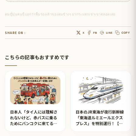
คนญี่ปุ่นคนนี้บอกว่าพื้นรองเท้าของคนข้างๆ มากระแทกเข่าเขาตลอดเลย
SHARE ON :
X
FB
LINE
COPY
こちらの記事もおすすめです
日本人「タイ人には理解さ
日本のJR東海が夜行新幹線
れないけど、赤バスに乗る
「東海道ルミエールエクス
ためにバンコクに来てる日
プレス」を特別運行！【タ
本人が一定数います」【タ
イ人の反応】
イ人の反応】