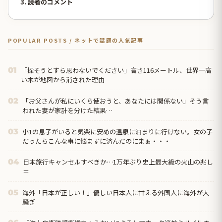
3. 読者のコメント
POPULAR POSTS / ネットで話題の人気記事
「探そうとすら思わないでください」高さ116メートル、世界一高
01
い木が地図から消された理由
「お父さんが私にいくら使おうと、あなたには関係ない」そう言
02
われた妻が家計を分けた結果…
小1の息子がいると気楽に安めの温泉に泊まりに行けない。女の子
03
だったらこんな事に悩まずに済んだのにまぁ・・・
日本旅行キャンセルすべきか…1万年ぶり史上最大級の火山の兆し
04
＝
海外「日本が正しい！」優しい日本人に甘える外国人に海外が大
05
騒ぎ