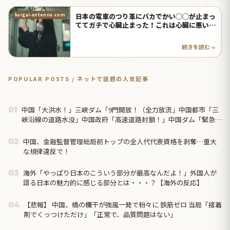
日本の電車のつり革にバカでかい◯◯が止まっ
kaigai-antenna.com
ててガチで心臓止まった！これは心臓に悪いｗ
【タイ人の反応】
続きを読む
POPULAR POSTS / ネットで話題の人気記事
中国「大洪水！」三峡ダム「9門開放！（全力放流」中国都市「三
01
峡沿線の道路水没」中国政府「高速道路封鎖！」中国ダム「緊急放
流に合わせて開門（土砂崩れ発生」→
中国、金融監督管理総局前トップの全人代代表資格を剥奪…重大
02
な規律違反で！
海外「やっぱり日本のこういう部分が最高なんだよ！」外国人が
03
語る日本の魅力的に感じる部分とは・・・？【海外の反応】
【悲報】 中国、橋の欄干が強風一発で粉々に 鉄筋ゼロ 当局「接着
04
剤でくっつけただけ」「正常で、品質問題はない」