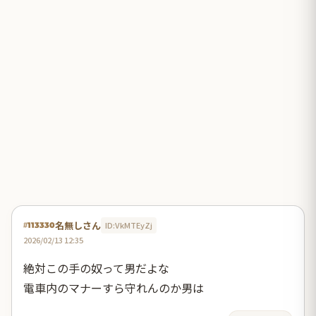
名無しさん
ID:VkMTEyZj
#113330
2026/02/13 12:35
絶対この手の奴って男だよな
電車内のマナーすら守れんのか男は