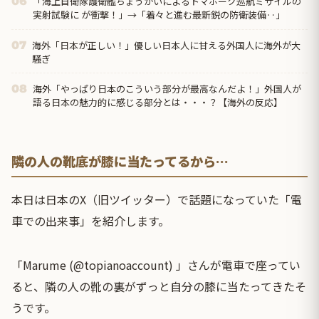
「海上自衛隊護衛艦ちょうかいによるトマホーク巡航ミサイルの
06
実射試験に が衝撃！」→「着々と進む最新鋭の防衛装備‥」
海外「日本が正しい！」優しい日本人に甘える外国人に海外が大
07
騒ぎ
海外「やっぱり日本のこういう部分が最高なんだよ！」外国人が
08
語る日本の魅力的に感じる部分とは・・・？【海外の反応】
隣の人の靴底が膝に当たってるから…
本日は日本のX（旧ツイッター）で話題になっていた「電
車での出来事」を紹介します。
「Marume (@topianoaccount) 」さんが電車で座ってい
ると、隣の人の靴の裏がずっと自分の膝に当たってきたそ
うです。