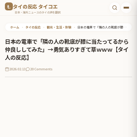
コ
タイの反応 タイコエ
ン
日本・海外ニュースのタイの声を翻訳
テ
ホーム
•
タイの反応
•
観光・生活・体験
•
日本の電車で「隣の人の靴底が膝に当たってるから仲良ししてみた」→勇気ありすぎて草ｗｗｗ【タイ人の反応】
ン
ツ
日本の電車で「隣の人の靴底が膝に当たってるから
へ
仲良ししてみた」→勇気ありすぎて草ｗｗｗ【タイ
ス
人の反応】
キ
2026.02.13
20 Comments
ッ
プ