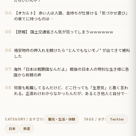
たらいいんや？
【オカルト】 赤い人は人狼、金持ちが仕掛ける「気づかせ遊び」
04
の果てに待つものは…
【悲報】 国土交通省さん気が狂ってしまうｗｗｗｗｗｗ
05
格安物件の押入れを開けたら “とんでもないモノ” が出てきて絶叫
06
した
海外「日本は戦勝国なんだよ」 戦後の日本人の特別な生き様に各
07
国から称賛の声
何度も転職してるんだけど、どこ行っても「生意気」と悪く言わ
08
れる。正直わけわからなかったんだが、あるとき他人と自分では
外見に大きく差がある事に気づいて…
CATEGORY / カテゴリ:
観光・生活・体験
TAGS / タグ:
Twitter
日本
鉄道