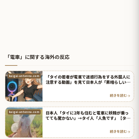
「電車」に関する海外の反応
「タイの若者が電車で迷惑行為をする外国人に
kaigai-antenna.com
注意する動画」を見て日本人が「素晴らしい」
「日本も見習いたい」と絶賛！【タイ人の反
応】
続きを読む
日本人「タイに2年も住むと電車に妖精が乗っ
kaigai-antenna.com
てても驚かない」→タイ人「人魚です」【タイ
人の反応】
続きを読む