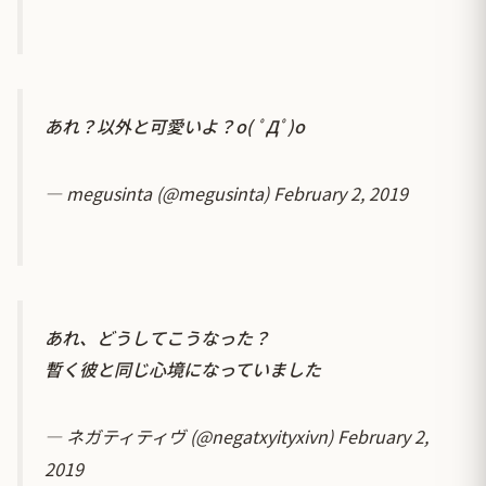
あれ？以外と可愛いよ？o( ﾟДﾟ)o
— megusinta (@megusinta)
February 2, 2019
あれ、どうしてこうなった？
暫く彼と同じ心境になっていました
— ネガティティヴ (@negatxyityxivn)
February 2,
2019