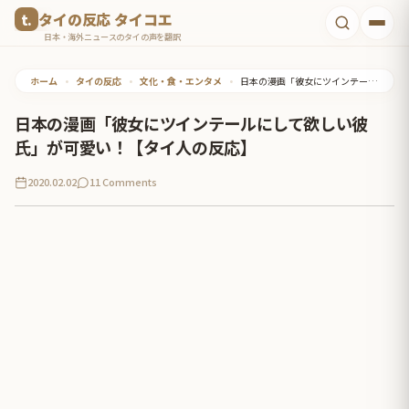
コ
タイの反応 タイコエ
ン
日本・海外ニュースのタイの声を翻訳
テ
ホーム
•
タイの反応
•
文化・食・エンタメ
•
日本の漫画「彼女にツインテールにして欲しい彼氏」が可愛い！【タイ人の反応】
ン
ツ
日本の漫画「彼女にツインテールにして欲しい彼
へ
氏」が可愛い！【タイ人の反応】
ス
2020.02.02
11 Comments
キ
ッ
プ