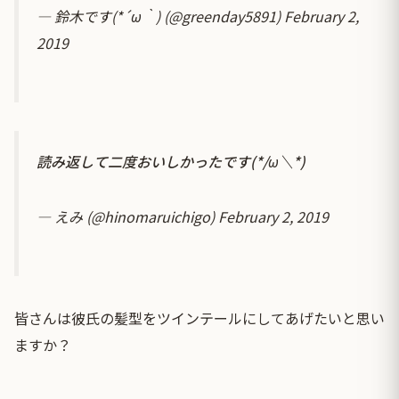
— 鈴木です(*´ω｀) (@greenday5891)
February 2,
2019
読み返して二度おいしかったです(*/ω＼*)
— えみ (@hinomaruichigo)
February 2, 2019
皆さんは彼氏の髪型をツインテールにしてあげたいと思い
ますか？