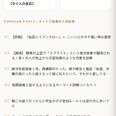
【タイ人の反応】
POPULAR POSTS / ネットで話題の人気記事
【悲報】 『自認レイブンクロー』 ← こいつらのタチ悪い率は異常
01
【異様】 関東の上空で「スプライト」という発光現象が観測され
02
る！多くの人が地上から天変地異のような光景を目撃
嫁浮気発覚後１年。再構築中だった。嫁が嫁友と電話「来週、木
03
曜の昼だったら逢えるって彼に伝えといて。それから愛してるっ
て」…俺は汚嫁とバイパス嫁友に杀殳意を感じた→結果
陰謀論者と話せるようになるキーワード辞典つくろう→
04
朝ごみ捨て行ったら小学生の子が登校ルートとは逆の方に歩いて
05
た