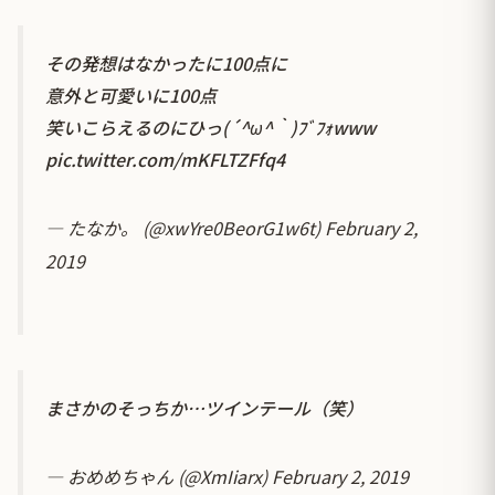
その発想はなかったに100点に
意外と可愛いに100点
笑いこらえるのにひっ(´^ω^｀)ﾌﾞﾌｫwww
pic.twitter.com/mKFLTZFfq4
— たなか。 (@xwYre0BeorG1w6t)
February 2,
2019
まさかのそっちか…ツインテール（笑）
— おめめちゃん (@XmIiarx)
February 2, 2019