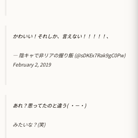
かわいい！それしか、言えない！！！！！、
— 陰キャで非リアの握り飯 (@sDKEx7Rak9gC0Pw)
February 2, 2019
あれ？思ってたのと違う( ・－・)
みたいな？(笑)