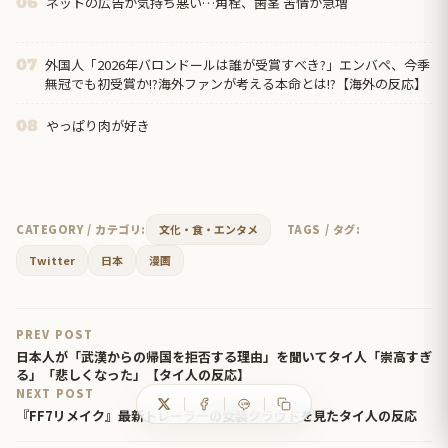
ネットの広告が気持ち悪い…角栓、歯茎 苦情が急増
06
外国人「2026年バロンドールは誰が受賞すべき?」エンバペ、今季
07
無冠でも初受賞か!?海外ファンが考える本命とは!?【海外の反応】
やっぱり肉が好き
08
CATEGORY / カテゴリ:
文化・食・エンタメ
TAGS / タグ:
Twitter
日本
漫画
PREV POST
日本人が「武漢からの帰国を拒否する理由」を聞いてタイ人「崇高すぎ
る」「悲しくなった」【タイ人の反応】
NEXT POST
『FF7リメイク』最新トレーラーの女装クラウドを見たタイ人の反応