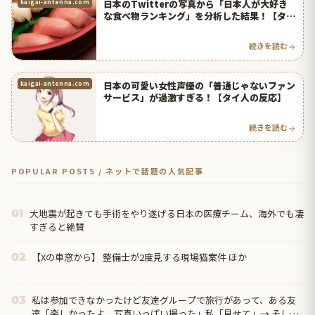
日本のTwitterの写真から「日本人が大好き
kaigai-antenna.com
な食べ物ランキング」を分析した結果！【タイ
人の反応】
続きを読む
日本の可愛い女性声優の「普通じゃないファン
kaigai-antenna.com
サービス」が過激すぎる！【タイ人の反応】
続きを読む
POPULAR POSTS / ネットで話題の人気記事
大地震が起きても手術をやり遂げる日本の医療チーム、海外でも凄
01
すぎると絶賛
【Xの車窓から】 整備士が2度見する現場猫案件 ほか
02
私は参加できなかったけど友達グループで旅行があって、ある友
03
達「楽しかったよ。写真いっぱい撮った」私「見せて」→ そした