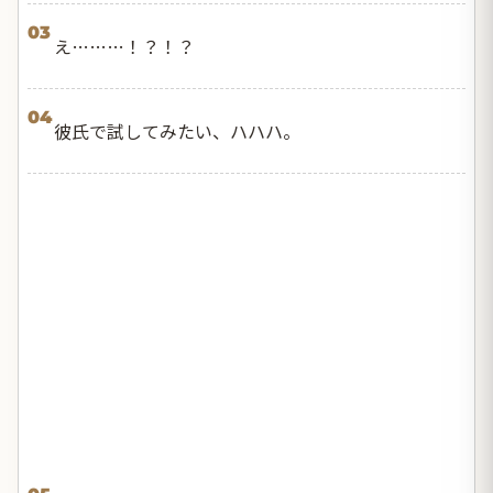
03
え………！？！？
04
彼氏で試してみたい、ハハハ。