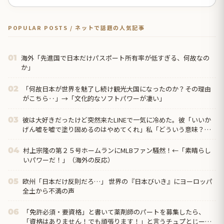
POPULAR POSTS / ネットで話題の人気記事
海外「先進国で日本だけパスポート所有率が低すぎる、何故なの
01
か」
「何故日本が世界を魅了し続け観光大国になったのか？その理由
02
がこちら‥」→「文化的なソフトパワーが凄い」
彼は大好きだったけど突然来たLINEで一気に冷めた。彼「いいか
03
げん嘘を嘘で塗り固めるのはやめてくれ」私「どういう意味？」
→ すると…
村上宗隆の第２５号ホームランにMLBファン騒然！←「素晴らし
04
いパワーだ！」（海外の反応）
欧州「日本だけ反則だろ…」 世界の『日本びいき』にヨーロッパ
05
全土から不満の声
「免許必須・要資格」と書いて薬剤師のパートを募集したら、
06
「資格はありません！でも頑張ります！」と言うチュプとじーさ