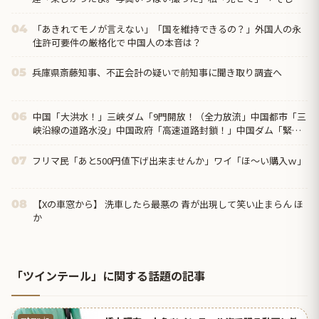
らなんと…
「あきれてモノが言えない」「国を維持できるの？」外国人の永
04
住許可要件の厳格化で 中国人の本音は？
兵庫県斎藤知事、不正会計の疑いで前知事に聞き取り調査へ
05
中国「大洪水！」三峡ダム「9門開放！（全力放流」中国都市「三
06
峡沿線の道路水没」中国政府「高速道路封鎖！」中国ダム「緊急
放流に合わせて開門（土砂崩れ発生」→
フリマ民「あと500円値下げ出来ませんか」ワイ「ほ～い購入ｗ」
07
【Xの車窓から】 洗車したら最悪の 青が出現して笑い止まらん ほ
08
か
「ツインテール」に関する話題の記事