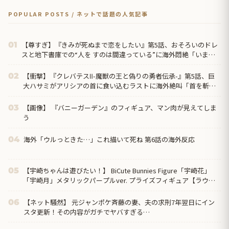
POPULAR POSTS / ネットで話題の人気記事
【尊すぎ】『きみが死ぬまで恋をしたい』第5話、おそろいのドレ
01
スと地下書庫での“人を すのは間違っている”に海外悶絶「いまの
ミミに必要なのは恋人なのか、お母さんなのか分からなくなってき
た」
【衝撃】『クレバテスⅡ-魔獣の王と偽りの勇者伝承-』第5話、巨
02
大ハサミがアリシアの首に食い込むラストに海外絶叫「首を斬り
やがった！？」
【画像】 『バニーガーデン』のフィギュア、マン肉が見えてしま
03
う
海外「ウルっときた…」これ描いて死ね 第6話の海外反応
04
【宇崎ちゃんは遊びたい！】 BiCute Bunnies Figure「宇崎花」
05
「宇崎月」メタリックパープルver. プライズフィギュア【ラウン
ドワン限定で展開決定】
【ネット騒然】 元ジャンポケ斉藤の妻、夫の求刑7年翌日にイン
06
スタ更新！その内容がガチでヤバすぎる…