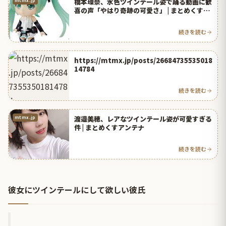
橋本環奈、水色ツインテール姿で踊る動画に歓
mtmx.jp
喜の声「やはり奇跡の可愛さ」 | まとめくすア
ンテナ
続きを読む
https://mtmx.jp/posts/26684735535018
14784
続きを読む
渡邉美穂、レアなツインテール姿が可愛すぎる
mtmx.jp
件 | まとめくすアンテナ
続きを読む
彼女にツインテールにして欲しい彼氏