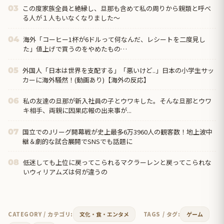
この度家族全員と絶縁し、旦那も含めて私の周りから親類と呼べ
03
る人が１人もいなくなりました～
海外「コーヒー1杯が6ドルって何なんだ、レシートを二度見し
04
た」値上げで買うのをやめたもの…
外国人「日本は世界を支配する」「悪いけど..」日本の小学生サッ
05
カーに海外騒然！(動画あり)【海外の反応】
私の友達の旦那が新入社員の子とウワキした。そんな旦那とウワ
06
キ相手、両親に因果応報の出来事が...
国立でのJリーグ開幕戦が史上最多6万3960人の観客数！地上波中
07
継＆劇的な試合展開でSNSでも話題に
低迷しても上位に戻ってこられるマクラーレンと戻ってこられな
08
いウィリアムズは何が違うの
CATEGORY / カテゴリ:
文化・食・エンタメ
TAGS / タグ:
ゲーム