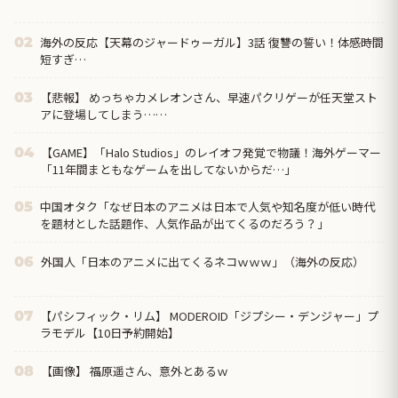
海外の反応【天幕のジャードゥーガル】3話 復讐の誓い！体感時間
02
短すぎ…
【悲報】 めっちゃカメレオンさん、早速パクリゲーが任天堂スト
03
アに登場してしまう……
【GAME】「Halo Studios」のレイオフ発覚で物議！海外ゲーマー
04
「11年間まともなゲームを出してないからだ…」
中国オタク「なぜ日本のアニメは日本で人気や知名度が低い時代
05
を題材とした話題作、人気作品が出てくるのだろう？」
外国人「日本のアニメに出てくるネコｗｗｗ」（海外の反応）
06
【パシフィック・リム】 MODEROID「ジプシー・デンジャー」プ
07
ラモデル【10日予約開始】
【画像】 福原遥さん、意外とあるｗ
08