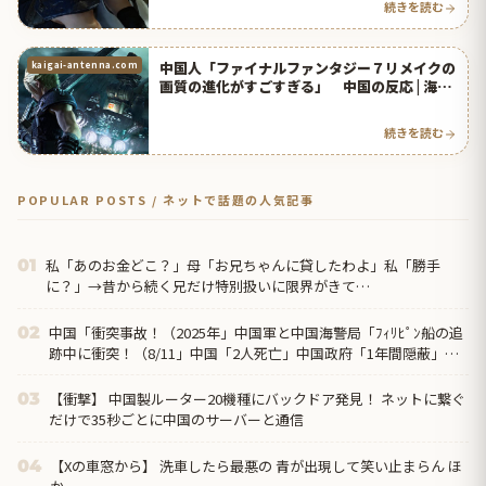
続きを読む
中国人「ファイナルファンタジー７リメイクの
kaigai-antenna.com
画質の進化がすごすぎる」 中国の反応 | 海外
の反応アンテナ
続きを読む
POPULAR POSTS / ネットで話題の人気記事
私「あのお金どこ？」母「お兄ちゃんに貸したわよ」私「勝手
01
に？」→昔から続く兄だけ特別扱いに限界がきて…
中国「衝突事故！（2025年」中国軍と中国海警局「ﾌｨﾘﾋﾟﾝ船の追
02
跡中に衝突！（8/11」中国「2人死亡」中国政府「1年間隠蔽」日
本「隠蔽され...
【衝撃】 中国製ルーター20機種にバックドア発見！ ネットに繋ぐ
03
だけで35秒ごとに中国のサーバーと通信
【Xの車窓から】 洗車したら最悪の 青が出現して笑い止まらん ほ
04