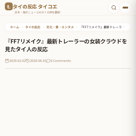
コ
タイの反応 タイコエ
ン
日本・海外ニュースのタイの声を翻訳
テ
ホーム
•
タイの反応
•
文化・食・エンタメ
•
『FF7リメイク』最新トレーラーの女装クラウドを見たタイ人の反応
ン
ツ
『FF7リメイク』最新トレーラーの女装クラウドを
へ
見たタイ人の反応
ス
2020.02.02
2020.04.30
6 Comments
キ
ッ
プ