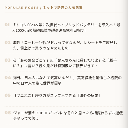
POPULAR POSTS / ネットで話題の人気記事
「トヨタが2027年に次世代ハイブリッドバッテリーを導入へ！最
01
大1000kmの航続距離や超高速充電を目指す」
海外「コーヒー1杯が6ドルって何なんだ、レシートを二度見し
02
た」値上げで買うのをやめたもの…
私「あのお金どこ？」母「お兄ちゃんに貸したわよ」私「勝手
03
に？」→昔から続く兄だけ特別扱いに限界がきて…
海外「日本人はなんて気高いんだ！」 英高級紙も驚愕した極限の
04
中の日本人の姿に世界が衝撃
【ヤニねこ】座り方がスラブ人すぎる【海外の反応】
05
ジャニが消えてJPOPがマシになるかと思ったら相変わらずお遊戯
06
会やってて笑う