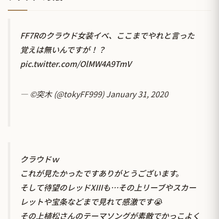
FF7Rのクラウド女装イベ、ここまでやれと言った
覚えは無いんですが！？
pic.twitter.com/OlMW4A9TmV
— ©突木 (@tokyFF999)
January 31, 2020
クラウドｗ
これが見たかったですありがとうございます。
そして待望のレッドXIIIも…その上リーブやスカー
レットや宝条などまで見れて感激です😭
その上植松さんのテーマソングが素敵でかっこよく