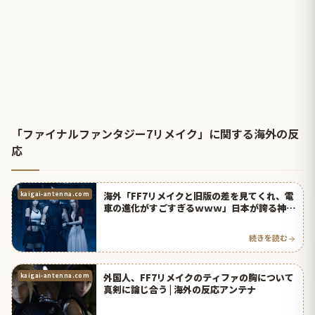
「ファイナルファンタジー7リメイク」に関する海外の反
応
海外「FF7リメイクと旧版の差を見てくれ、電
kaigai-antenna.com
車の進化がすごすぎるｗｗｗ」日本が誇る神ゲ
ー、ファイナルファンタジー7が台無しになら
ないことを祈ってるよ・・・ | 海外の反応アン
続きを読む
テナ
外国人、FF7リメイクのティファの胸について
kaigai-antenna.com
真剣に論じ合う | 海外の反応アンテナ