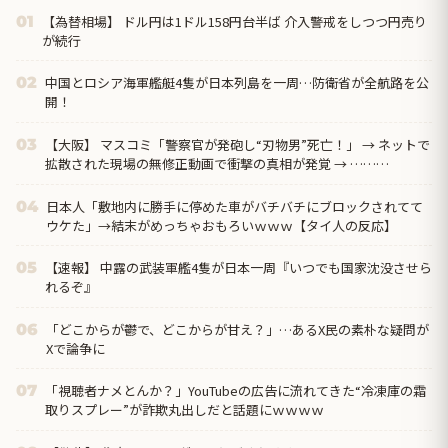
【為替相場】 ドル円は1ドル158円台半ば 介入警戒をしつつ円売り
01
が続行
中国とロシア海軍艦艇4隻が日本列島を一周…防衛省が全航路を公
02
開！
【大阪】 マスコミ「警察官が発砲し“刃物男”死亡！」 → ネットで
03
拡散された現場の無修正動画で衝撃の真相が発覚 → ………
日本人「敷地内に勝手に停めた車がバチバチにブロックされてて
04
ウケた」→結末がめっちゃおもろいｗｗｗ【タイ人の反応】
【速報】 中露の武装軍艦4隻が日本一周『いつでも国家沈没させら
05
れるぞ』
「どこからが鬱で、どこからが甘え？」…あるX民の素朴な疑問が
06
Xで論争に
「視聴者ナメとんか？」YouTubeの広告に流れてきた“冷凍庫の霜
07
取りスプレー”が詐欺丸出しだと話題にｗｗｗｗ