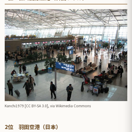
Kanchi1979 [
CC BY-SA 3.0
],
via Wikimedia Commons
2位 羽田空港（日本）