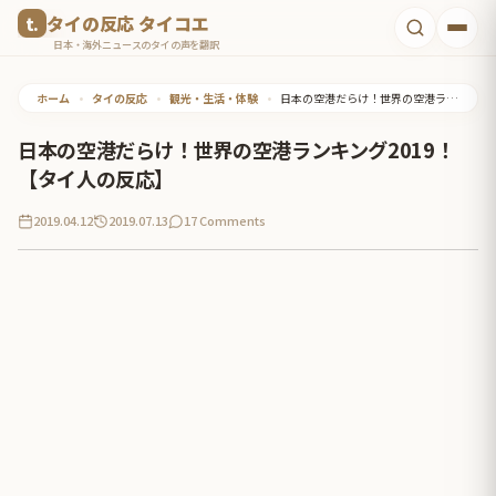
コ
タイの反応 タイコエ
ン
日本・海外ニュースのタイの声を翻訳
テ
ホーム
•
タイの反応
•
観光・生活・体験
•
日本の空港だらけ！世界の空港ランキング2019！【タイ人の反応】
ン
ツ
日本の空港だらけ！世界の空港ランキング2019！
へ
【タイ人の反応】
ス
2019.04.12
2019.07.13
17 Comments
キ
ッ
プ