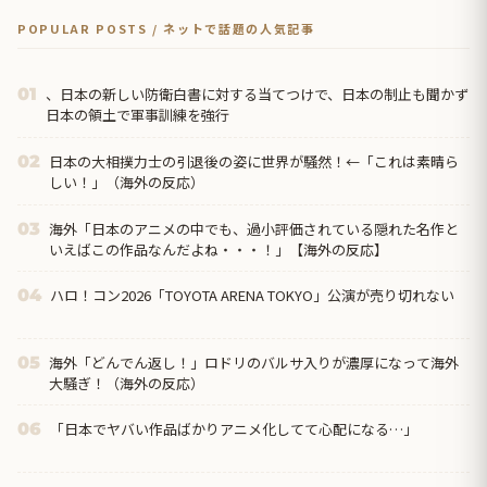
POPULAR POSTS / ネットで話題の人気記事
、日本の新しい防衛白書に対する当てつけで、日本の制止も聞かず
01
日本の領土で軍事訓練を強行
日本の大相撲力士の引退後の姿に世界が騒然！←「これは素晴ら
02
しい！」（海外の反応）
海外「日本のアニメの中でも、過小評価されている隠れた名作と
03
いえばこの作品なんだよね・・・！」【海外の反応】
ハロ！コン2026「TOYOTA ARENA TOKYO」公演が売り切れない
04
海外「どんでん返し！」ロドリのバルサ入りが濃厚になって海外
05
大騒ぎ！（海外の反応）
「日本でヤバい作品ばかりアニメ化してて心配になる…」
06