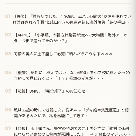
【爆笑】『対ありでした。』第5話、母バレ回避の“友達を連れてい
01
けば許される作戦”と成田行きの東京遠征に海外爆笑「あの手口、
いまだにパッチが当たってないの最高だろ」
【ANIME】「小学館」の新方針発表が海外で大物議！海外アニオ
02
タ「今まで雇ってたのか…？」
同僚の美人に土下座して必死に頼んだらこうなるｗｗｗ
03
【復讐】 絶対に「植えてはいけない植物」を小学校に植えた→20
04
年経って見に行くと…「！？」衝撃の光景が・・・
【悲報】BMW、『完全終了』のお知らせ…
05
私は22歳の時にでき婚した。従姉妹は『デキ婚＝貧乏底辺』と認
06
識があるみたいで、私を馬鹿にしてきて…
【悲報】 玉川徹さん、警官の発泡での包丁男死亡に「絶対に死刑
07
にならない罪なのに警察が死刑にした！」 → 元警官のマジレスが