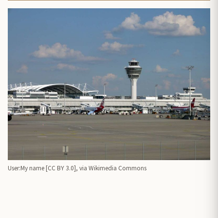
User:My name [
CC BY 3.0
],
via Wikimedia Commons