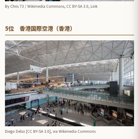
By
Chris 73
/
Wikimedia Commons
,
CC BY-SA 3.0
,
Link
5位 香港国際空港（香港）
Diego Delso [
CC BY-SA 3.0
],
via Wikimedia Commons