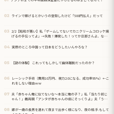
ラインで稼げるとかいうの登録したけど「500円払え」だって
02
2/2【昭和が悪い】私「ゲームしてないでカニクリームコロッケ揚
03
げるの手伝ってよ」→失敗！爆発した！ってか旦那さんよ、なん
で文句言うわけ？→離婚の危機…クリームコロッケが憎い…
実際のところ中国って日本をどうしたいんやろな？
04
【謎の体験】 これってもしかして幽体離脱だったのか？
05
レーシック手術（費用10万円、視力2.0になる、成功率95%）←こ
06
れをしない理由ｗｗ
夫「赤ちゃん俺に似てないな～本当に俺の子？」私「当たり前じ
07
ゃん！」義両親「アンタが赤ちゃんの頃にそっくりよ」夫「うー
ん…」←私の理解や寛容な心が足りないのでしょうか？
嫁が一歳の長男を連れて夜まで出歩く様になり、夜の相.手.もして
08