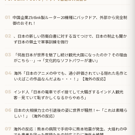
中国企業Zbtlink製ルーター20機種にバックドア、外部から完全制
01
御のおそれ！
、日本の新しい防衛白書に対する当てつけで、日本の制止も聞か
02
ず日本の領土で軍事訓練を強行
「何故日本が世界を魅了し続け観光大国になったのか？その理由
03
がこちら‥」→「文化的なソフトパワーが凄い」
海外「日本のアニメの中でも、過小評価されている隠れた名作と
04
いえばこの作品なんだよね・・・！」【海外の反応】
インド人「日本の電車でポイ捨てして大騒ぎするインド人観光
05
客…見ていて恥ずかしくなるからやめろ」
日本の大相撲力士の引退後の姿に世界が騒然！←「これは素晴ら
06
しい！」（海外の反応）
海外の反応：熊本の病院で手術中に熊本地震が発生、大揺れの中
07
でも患者を守った医師たちの対応ぶりに海外大絶賛