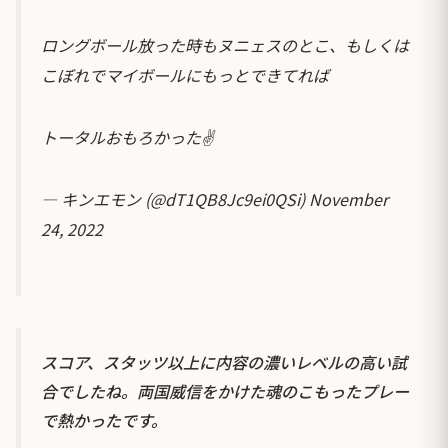
ロングボール放った時もヌニェスのとこ、もしくは
こぼれでマイボールにもっとできてれば
トータルおもろかった✌️
— キンエモン (@dT1QB8Jc9ei0QSi)
November
24, 2022
スコア、スタッツ以上に内容の濃いレベルの高い試
合でしたね。両国威信をかけた魂のこもったプレー
で熱かったです。