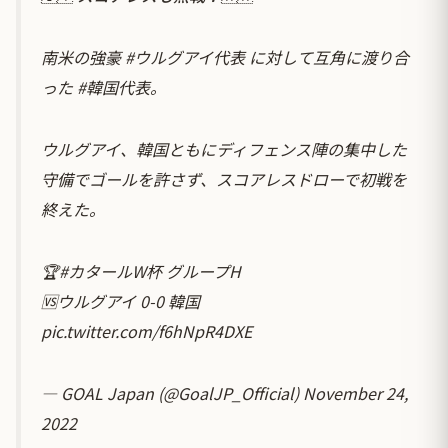
南米の強豪
#ウルグアイ代表
に対して互角に渡り合
った
#韓国代表
。
ウルグアイ、韓国ともにディフェンス陣の集中した
守備でゴールを許さず、スコアレスドローで初戦を
終えた。
🏆
#カタールW杯
グループH
🆚ウルグアイ 0-0 韓国
pic.twitter.com/f6hNpR4DXE
— GOAL Japan (@GoalJP_Official)
November 24,
2022