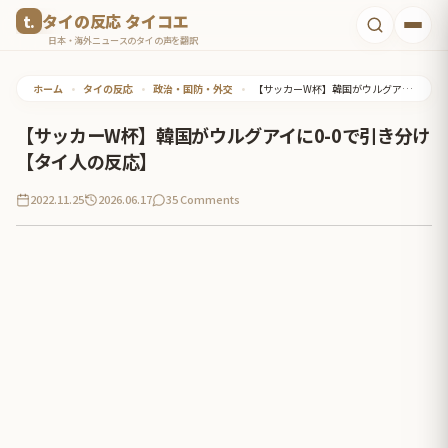
コ
タイの反応 タイコエ
ン
日本・海外ニュースのタイの声を翻訳
テ
ホーム
•
タイの反応
•
政治・国防・外交
•
【サッカーW杯】韓国がウルグアイに0-0で引き分け【タイ人の反応】
ン
ツ
【サッカーW杯】韓国がウルグアイに0-0で引き分け
へ
【タイ人の反応】
ス
2022.11.25
2026.06.17
35 Comments
キ
ッ
プ