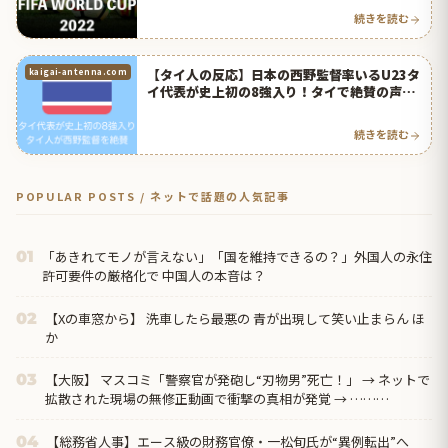
続きを読む
【タイ人の反応】日本の西野監督率いるU23タ
kaigai-antenna.com
イ代表が史上初の8強入り！タイで絶賛の声！
【サッカー】
続きを読む
POPULAR POSTS / ネットで話題の人気記事
「あきれてモノが言えない」「国を維持できるの？」外国人の永住
01
許可要件の厳格化で 中国人の本音は？
【Xの車窓から】 洗車したら最悪の 青が出現して笑い止まらん ほ
02
か
【大阪】 マスコミ「警察官が発砲し“刃物男”死亡！」 → ネットで
03
拡散された現場の無修正動画で衝撃の真相が発覚 → ………
【総務省人事】エース級の財務官僚・一松旬氏が“異例転出”へ
04