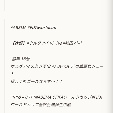
#ABEMA
#FIFAworldcup
【速報】
#ウルグアイ
🇺🇾 vs
#韓国
🇰🇷
-前半 18分-
ウルグアイの若き至宝
#バルベルデ
の華麗なシュー
ト
惜しくもゴールならず…！！
🇺🇾0 – 0🇰🇷
#ABEMAでFIFAワールドカップ
#FIFA
ワールドカップ全試合無料生中継