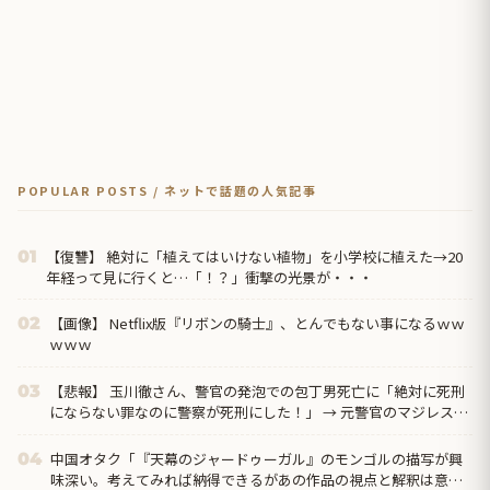
POPULAR POSTS / ネットで話題の人気記事
【復讐】 絶対に「植えてはいけない植物」を小学校に植えた→20
01
年経って見に行くと…「！？」衝撃の光景が・・・
【画像】 Netflix版『リボンの騎士』、とんでもない事になるｗｗ
02
ｗｗｗ
【悲報】 玉川徹さん、警官の発泡での包丁男死亡に「絶対に死刑
03
にならない罪なのに警察が死刑にした！」 → 元警官のマジレスが
コチラ → ………
中国オタク「『天幕のジャードゥーガル』のモンゴルの描写が興
04
味深い。考えてみれば納得できるがあの作品の視点と解釈は意外