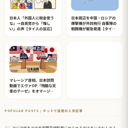
日本人「外国人に税金使う
日本周辺を中国・ロシアの
な」→自民党から「悔し
爆撃機が共同飛行 自衛隊の
い」の声【タイ人の反応】
戦闘機が緊急発進【タイ人
の反応】
マレーシア首相、日本訪問
動画でエヴァOP『残酷な天
使のテーゼ』をオマージュ
【タイ人の反応】
POPULAR POSTS / ネットで話題の人気記事
アジア杯までの半年間森保監督にやらせるのはまじでなんで？
01