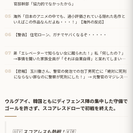
官邸幹部「協力的でなかったから」
海外「日本のアニメの中でも、過小評価されている隠れた名作と
05
いえばこの作品なんだよね・・・！」【海外の反応】
【警告】 住宅ローン、ガチでヤバくなるぞ・・・・・
06
弟「エレベーターで知らない女に蹴られた！」私「何したの？」
07
→事情を聞いた家族全員が「それは自業自得」と呆れてしまい…
【悲報】 玉川徹さん、警官の発泡での包丁男死亡に「絶対に死刑
08
にならない罪なのに警察が死刑にした！」 → 元警官のマジレスが
コチラ → ………
ウルグアイ、韓国ともにディフェンス陣の集中した守備で
ゴールを許さず、スコアレスドローで初戦を終えた。
🇺🇾 スコアレスも熱戦！🇰🇷