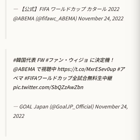
— 【公式】FIFA ワールドカップ カタール 2022
@ABEMA (@fifawc_ABEMA)
November 24, 2022
#韓国代表
FW
#ファン・ウィジョ
に決定機！
@ABEMA
で視聴中
https://t.co/MxrESev0up
#ア
ベマ
#FIFAワールドカップ全試合無料生中継
pic.twitter.com/SbQZzAwZbn
— GOAL Japan (@GoalJP_Official)
November 24,
2022