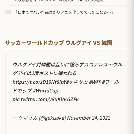
「日本でヤバい作品ばかりアニメ化してて心配になる…」
08
サッカーワールドカップ ウルグアイ VS 韓国
ウルグアイ対韓国は互いに譲らずスコアレス…ウル
グアイは2度ポストに嫌われる
https://t.co/sD19Nf8lpY
#ゲキサカ
#W杯
#ワール
ドカップ
#WorldCup
pic.twitter.com/y8uKVKGZFv
— ゲキサカ (@gekisaka)
November 24, 2022