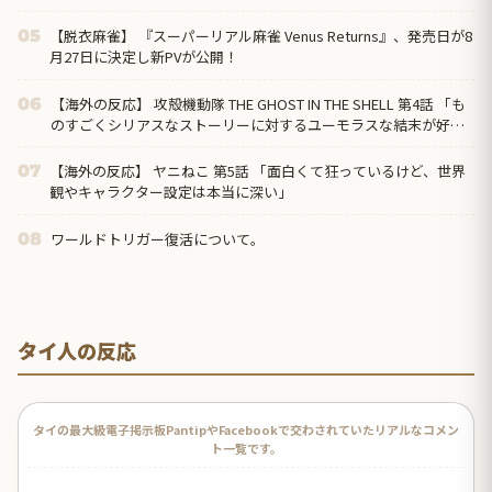
だった」
【脱衣麻雀】 『スーパーリアル麻雀 Venus Returns』、発売日が8
05
月27日に決定し新PVが公開！
【海外の反応】 攻殻機動隊 THE GHOST IN THE SHELL 第4話 「も
06
のすごくシリアスなストーリーに対するユーモラスな結末が好
き」
【海外の反応】 ヤニねこ 第5話 「面白くて狂っているけど、世界
07
観やキャラクター設定は本当に深い」
ワールドトリガー復活について。
08
タイ人の反応
タイの最大級電子掲示板PantipやFacebookで交わされていたリアルなコメン
ト一覧です。