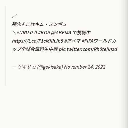
／
残念そこはキム・スンギュ
＼
#URU
0-0
#KOR
@ABEMA
で視聴中
https://t.co/F1cMflhJh5
#アベマ
#FIFAワールドカ
ップ全試合無料生中継
pic.twitter.com/Rh0teIInzd
— ゲキサカ (@gekisaka)
November 24, 2022