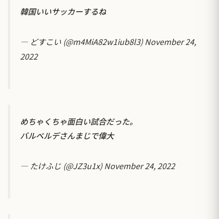
韓国いいサッカーするね
— どすこい (@m4MiA82w1iub8l3)
November 24,
2022
めちゃくちゃ面白い試合だった。
バルベルデさんまじで偉大
— たけふじ (@JZ3u1x)
November 24, 2022