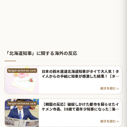
「北海道知事」に関する海外の反応
日本の鈴木直道北海道知事がタイで大人気！タ
kaigai-antenna.com
イ人からの手紙に知事が感激した結果！【タイ
人の反応】
続きを読む
【韓国の反応】破綻しかけた都市を蘇らせたイ
kaigai-antenna.com
ケメン市長、38歳で最年少知事になった | 海外
の反応アンテナ
続きを読む