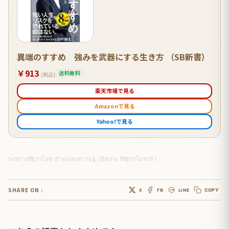
異端のすすめ 強みを武器にする生き方 （SB新書）
￥913
送料無料
(税込)
楽天市場で見る
Amazonで見る
Yahoo!で見る
ระหว่างที่ผู้ว่าโอซาก้าแถลงข่าวอยู่, เปิดประวัติผู้ว่าโอซาก้า
SHARE ON :
X
FB
LINE
COPY