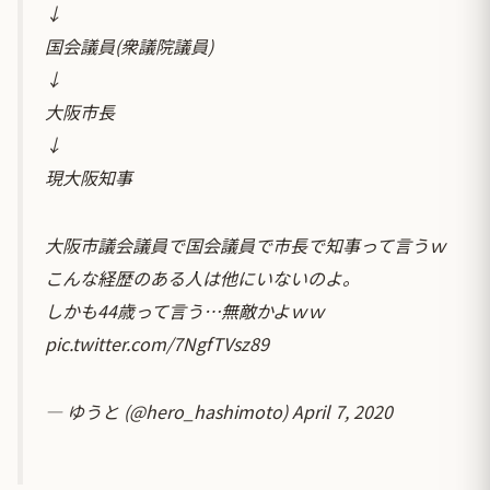
↓
国会議員(衆議院議員)
↓
大阪市長
↓
現大阪知事
大阪市議会議員で国会議員で市長で知事って言うｗ
こんな経歴のある人は他にいないのよ。
しかも44歳って言う…無敵かよｗｗ
pic.twitter.com/7NgfTVsz89
— ゆうと (@hero_hashimoto)
April 7, 2020