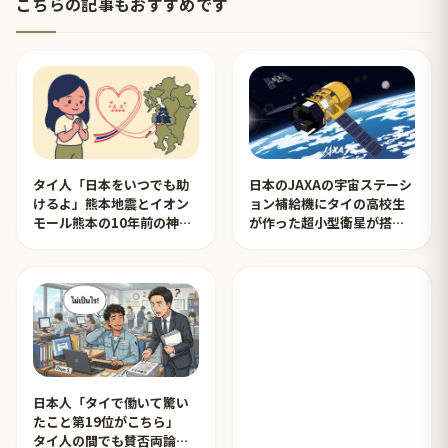
こちらの記事もおすすめです
タイ人「日本をいつでも助
日本のJAXAの宇宙ステーシ
けるよ」熊本地震とイオン
ョン補給機にタイの高校生
モール熊本の10年前の神対
が作った超小型衛星が搭載
応を見たタイ人の反応
されタイ人が感動！【タイ
人の反応】
日本人「タイで働いて驚い
たこと第19位がこちら」
タイ人の間でも賛否両論