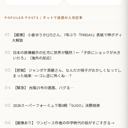
【タイ人の反応】
POPULAR POSTS / ネットで話題の人気記事
【画像】 小倉ゆうか(27)さん、7年ぶり『FRIDAY』表紙で神ボディ
01
大解放
日本の原爆展示の仕方に世界が騒然！←「子供にショックが大き
02
いだろ」（海外の反応）
【悲報】 ジャンポケ斎藤さん、なんだか様子がおかしくなってし
03
まった結果…←コレ逆に怖くね…？
【緊急】 台風15号の進路、バグる…
04
2026スーパーフォーミュラ第8戦「SUGO」決勝結果
05
【画像あり】 ワンピース作者の中学時代の絵がすごすぎる→
06