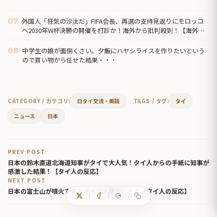
外国人「狂気の沙汰だ」FIFA会長、再選の支持見返りにモロッコ
07
へ2030年W杯決勝の開催を打診か！海外から批判殺到！【海外の
反応】
中学生の娘が面倒くさい。夕飯にハヤシライスを作りたいという
08
ので買い物から任せた結果・・・
CATEGORY / カテゴリ:
日タイ交流・美談
TAGS / タグ:
タイ
ニュース
日本
PREV POST
日本の鈴木直道北海道知事がタイで大人気！タイ人からの手紙に知事が
感激した結果！【タイ人の反応】
NEXT POST
日本の富士山が噴火するとタイで大騒ぎに！？【タイ人の反応】