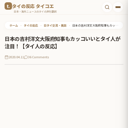
コ
タイの反応 タイコエ
ン
日本・海外ニュースのタイの声を翻訳
テ
ホーム
•
タイの反応
•
日タイ交流・美談
•
日本の吉村洋文大阪府知事もカッコいいとタイ人が注目！【タイ人の反応】
ン
ツ
日本の吉村洋文大阪府知事もカッコいいとタイ人が
へ
注目！【タイ人の反応】
ス
2020.04.11
36 Comments
キ
ッ
プ