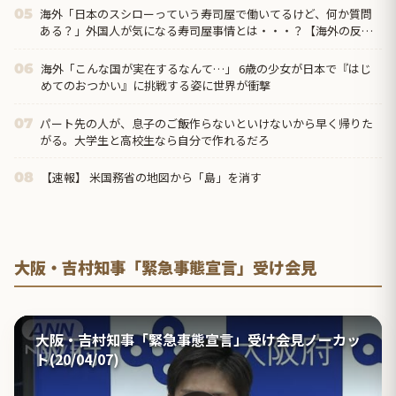
海外「日本のスシローっていう寿司屋で働いてるけど、何か質問
05
ある？」外国人が気になる寿司屋事情とは・・・？【海外の反
応】
海外「こんな国が実在するなんて…」 6歳の少女が日本で『はじ
06
めてのおつかい』に挑戦する姿に世界が衝撃
パート先の人が、息子のご飯作らないといけないから早く帰りた
07
がる。大学生と高校生なら自分で作れるだろ
【速報】 米国務省の地図から「島」を消す
08
大阪・吉村知事「緊急事態宣言」受け会見
大阪・吉村知事「緊急事態宣言」受け会見ノーカッ
ト(20/04/07)