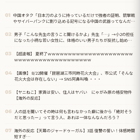
中国オタク「日本刀のように持っているだけで強者の証明、銃撃戦
01
やサイバーパンクに割り込める記号になる中国の武器ってなんだろ
う？」
男子「こんな先生の言うこと聞けるかよ」先生「…」→小2の担任
02
になった小柄な若い女性に、体格のいい男子たちが反抗し始め…
【超速報】 夏終了ｗｗｗｗｗｗｗｗｗｗｗｗｗｗｗｗｗｗｗｗｗ
03
ｗｗｗｗｗｗｗｗｗｗｗｗｗｗｗｗｗｗｗ
【画像】 8/22開催「琵琶湖三市同時花火大会」、市公式「そんな
04
花火大会は存在しない」→ SNS阿鼻叫喚 ・・・
【ヤニねこ】家賃は安い、住人はヤバい にゃがみ原の格安物件
05
【海外の反応】
人の話を聞いてその時は何も言わなかった癖に後から「絶対そう
06
だと思ったー」って言う人、あれは一体なんなんだろう？
海外の反応【天幕のジャードゥーガル】3話 復讐の誓い！体感時間
07
短すぎ…