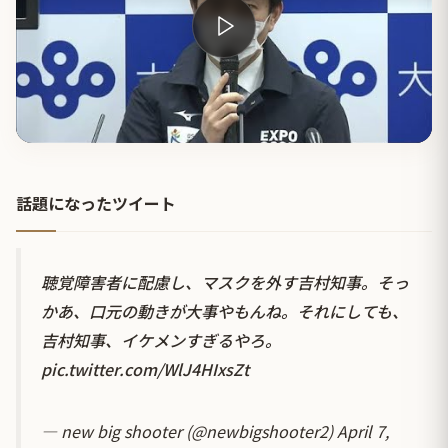
話題になったツイート
聴覚障害者に配慮し、マスクを外す吉村知事。そっ
かあ、口元の動きが大事やもんね。それにしても、
吉村知事、イケメンすぎるやろ。
pic.twitter.com/WlJ4HIxsZt
— new big shooter (@newbigshooter2)
April 7,