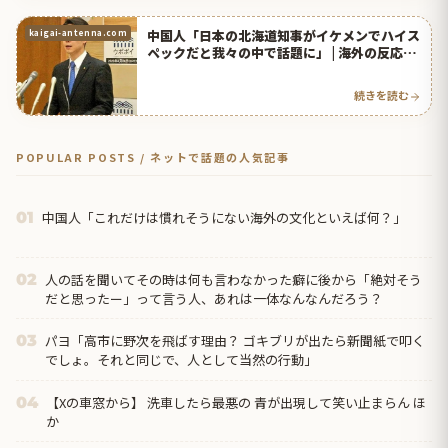
中国人「日本の北海道知事がイケメンでハイス
kaigai-antenna.com
ペックだと我々の中で話題に」 | 海外の反応ア
ンテナ
続きを読む
POPULAR POSTS / ネットで話題の人気記事
中国人「これだけは慣れそうにない海外の文化といえば何？」
01
人の話を聞いてその時は何も言わなかった癖に後から「絶対そう
02
だと思ったー」って言う人、あれは一体なんなんだろう？
パヨ「高市に野次を飛ばす理由？ ゴキブリが出たら新聞紙で叩く
03
でしょ。それと同じで、人として当然の行動」
【Xの車窓から】 洗車したら最悪の 青が出現して笑い止まらん ほ
04
か