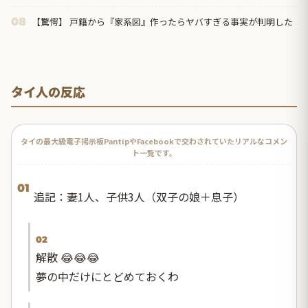
【驚愕】 戸籍から『家系図』作ったらヤバすぎる事実が判明した
08
タイ人の反応
タイの最大級電子掲示板PantipやFacebookで交わされていたリアルなコメン
ト一覧です。
01
追記：妻1人、子供3人（双子の娘＋息子）
02
解散 😂😂😂
夢の中だけにとどめておくわ