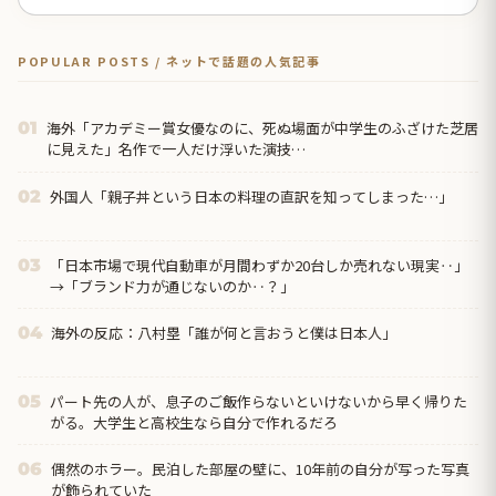
POPULAR POSTS / ネットで話題の人気記事
海外「アカデミー賞女優なのに、死ぬ場面が中学生のふざけた芝居
01
に見えた」名作で一人だけ浮いた演技…
外国人「親子丼という日本の料理の直訳を知ってしまった…」
02
「日本市場で現代自動車が月間わずか20台しか売れない現実‥」
03
→「ブランド力が通じないのか‥？」
海外の反応：八村塁「誰が何と言おうと僕は日本人」
04
パート先の人が、息子のご飯作らないといけないから早く帰りた
05
がる。大学生と高校生なら自分で作れるだろ
偶然のホラー。民泊した部屋の壁に、10年前の自分が写った写真
06
が飾られていた