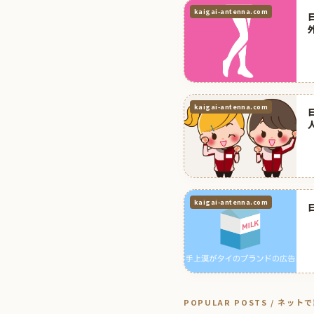
kaigai-antenna.com
kaigai-antenna.com
kaigai-antenna.com
POPULAR POSTS / ネッ