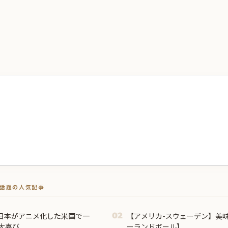
トで話題の人気記事
日本がアニメ化した米国で一
【アメリカ-スウェーデン】美
02
大喜び
ーランドボール】