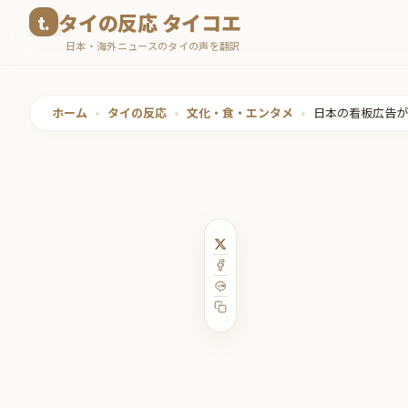
コ
タイの反応 タイコエ
ン
日本・海外ニュースのタイの声を翻訳
テ
ン
ツ
ホーム
•
タイの反応
•
文化・食・エンタメ
•
日本の看板広告が
へ
ス
キ
ッ
プ