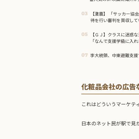
【激震】 「サッカー協会、W杯・五輪で複数回の性接
03
待を行い審判を買収して
ル」＝
【ＧＪ】クラスに迷惑な
05
「なんで支援学級に入れ
高い低いと同じで、これ
せん！」→ここでＡがｗ
李大統領、中東避難支援
07
化粧品会社の広告
これはどういうマーケテ
日本のネット民が駅で見