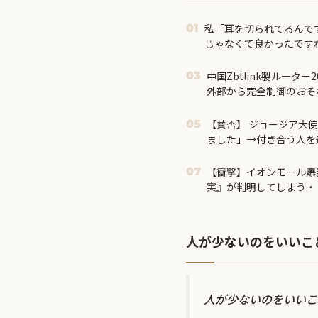
私「耳を切られてるんで
01
じゃなくて良かったです
腹が立ち…
中国Zbtlink製ルータ
03
外部から完全制御のおそ
【賛否】 ジョージア大
05
ました」→付き合う人を選
【衝撃】イオンモール爆
07
実』が判明してしまう・
人が少ないのをいいこ
人が少ないのをいいこ