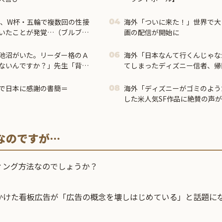
海外「ついに来た！」世界で大
04
いたことが発覚…（ブルブ
画の配信が開始に
池沼がいた。リーダー格のＡ
海外「日本なんて行くんじゃな
06
ないんですか？」先生「背の
てしまったディズニー信者、帰
も個性なの！差別は許されま
る事態に
で日本に感謝の書簡＝
海外「ディズニーがゴミのよう
08
した米人気SF作品に絶賛の声が
なのですが…
ィング方法なのでしょうか？
かけた
看板広告
が「広告の概念を壊しはじめている」と話題に