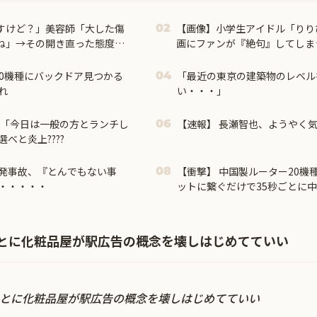
すけど？」美容師「大した傷
【画像】小学生アイドル「りり
02
ね」→その開き直った態度に
画にファンが『絶句』してしま
ー20機種にバックドア見つかる
「最近の東京の建築物のレベル
04
れ
い・・・」
使「今日は一般の方とランチし
【速報】 長瀬智也、ようやく
06
べと炎上????
発事故、『とんでもない事
【衝撃】 中国製ルーター20機
08
・・・・・
ットに繋ぐだけで35秒ごとに
とに化粧品屋が駅広告の概念を壊しはじめてていい
とに化粧品屋が駅広告の概念を壊しはじめてていい