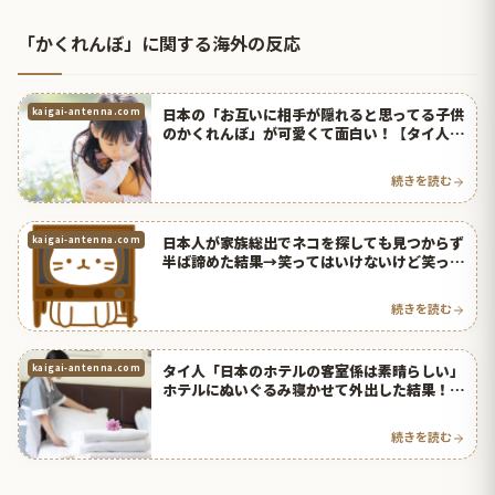
「かくれんぼ」に関する海外の反応
日本の「お互いに相手が隠れると思ってる子供
kaigai-antenna.com
のかくれんぼ」が可愛くて面白い！【タイ人の
反応】
続きを読む
日本人が家族総出でネコを探しても見つからず
kaigai-antenna.com
半ば諦めた結果→笑ってはいけないけど笑った
ｗｗｗ【タイ人の反応】
続きを読む
タイ人「日本のホテルの客室係は素晴らしい」
kaigai-antenna.com
ホテルにぬいぐるみ寝かせて外出した結果！
【タイ人の反応】
続きを読む