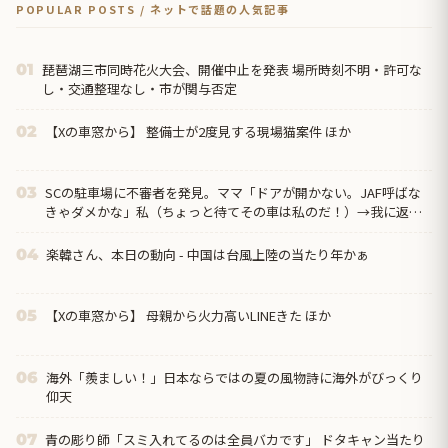
POPULAR POSTS / ネットで話題の人気記事
琵琶湖三市同時花火大会、開催中止を発表 場所時刻不明・許可な
01
し・交通整理なし・市が関与否定
【Xの車窓から】 整備士が2度見する現場猫案件 ほか
02
SCの駐車場に不審者を発見。ママ「ドアが開かない。JAF呼ばな
03
きゃダメかな」私（ちょっと待てその車は私のだ！）→我に返っ
て、証拠取らなきゃ！と...
楽韓さん、本日の動向 - 中国は台風上陸の当たり年かぁ
04
【Xの車窓から】 母親から火力高いLINEきた ほか
05
海外「羨ましい！」日本ならではの夏の風物詩に海外がびっくり
06
仰天
青の彫り師「スミ入れてるのは全員バカです」 ドタキャン当たり
07