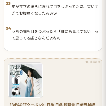
23
弟がママの後ろに隠れて目をつぶってた時、笑いす
ぎてお腹痛くなったｗｗｗ
24
うちの猫も目をつぶったら「誰にも見えてない」っ
て思ってる感じなんだよねｗ
PR / 楽天市場
《34％OFFクーポン》 日傘 日傘 超軽量 日傘形状記