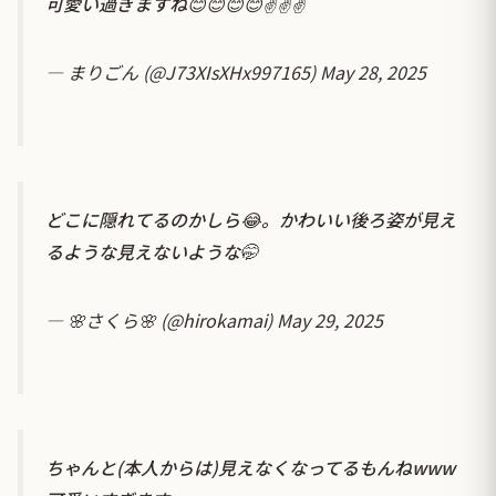
可愛い過ぎますね😊😊😊😊✌✌✌
— まりごん (@J73XIsXHx997165)
May 28, 2025
どこに隠れてるのかしら😂。かわいい後ろ姿が見え
るような見えないような🤭
— 🌸さくら🌸 (@hirokamai)
May 29, 2025
ちゃんと(本人からは)見えなくなってるもんねwww