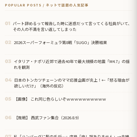
POPULAR POSTS / ネットで話題の人気記事
パート辞めるって報告した時に迷惑だって言ってくる社員がいて、
01
その人の不満を言い返してしまった
2026スーパーフォーミュラ第8戦「SUGO」決勝結果
02
イタリア・ナポリ近郊で過去40年で最大規模の地震「M4.7」の揺
03
れを観測
日本のトンカツチェーンのママ応援企画が炎上！←「怒る理由が
04
欲しいだけ」（海外の反応）
【画像】 これ同じ色らしいぞｗｗｗｗｗｗｗｗｗｗ
05
【敗戦】 西武ファン集合（2026.8.9）
06
私「ハンバーグに髪の毛が…」店員「申し訳ありません」→夫婦
07