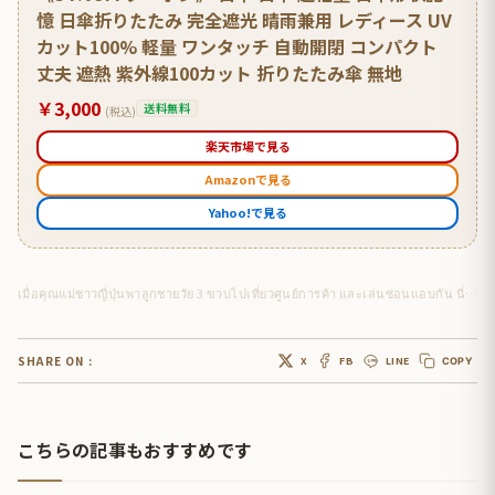
憶 日傘折りたたみ 完全遮光 晴雨兼用 レディース UV
カット100% 軽量 ワンタッチ 自動開閉 コンパクト
丈夫 遮熱 紫外線100カット 折りたたみ傘 無地
￥3,000
送料無料
(税込)
楽天市場で見る
Amazonで見る
Yahoo!で見る
เมื่อคุณแม่ชาวญี่ปุ่นพาลูกชายวัย 3 ขวบไปเที่ยวศูนย์การค้า และเล่นซ่อนแอบกัน นี่คือจุดที่น้องไปซ่อน…
SHARE ON :
X
FB
LINE
COPY
こちらの記事もおすすめです