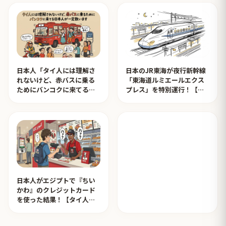
日本人「タイ人には理解さ
日本のJR東海が夜行新幹線
れないけど、赤バスに乗る
「東海道ルミエールエクス
ためにバンコクに来てる日
プレス」を特別運行！【タ
本人が一定数います」【タ
イ人の反応】
イ人の反応】
日本人がエジプトで『ちい
かわ』のクレジットカード
を使った結果！【タイ人の
反応】