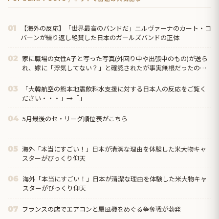
【海外の反応】「世界最高のバンドだ」ニルヴァーナのカート・コ
01
バーンが繰り返し絶賛した日本のガールズバンドの正体
家に職場の女性A子と写った写真(外回り中や出張中のもの)が送ら
02
れ、嫁に「浮気してない？」と確認されたが事実無根だったので
全否定→嫁が親戚の探偵に相談して調べてもらった結果
「大韓航空の熊本地震飲料水支援に対する日本人の反応をご覧く
03
ださい・・・」→「」
5月最後のセ・リーグ順位表がこちら
04
海外「本当にすごい！」日本が清潔な理由を体験した米大物キャ
05
スターがびっくり仰天
海外「本当にすごい！」日本が清潔な理由を体験した米大物キャ
06
スターがびっくり仰天
フランスの店でエアコンと扇風機をめぐる争奪戦が勃発
07