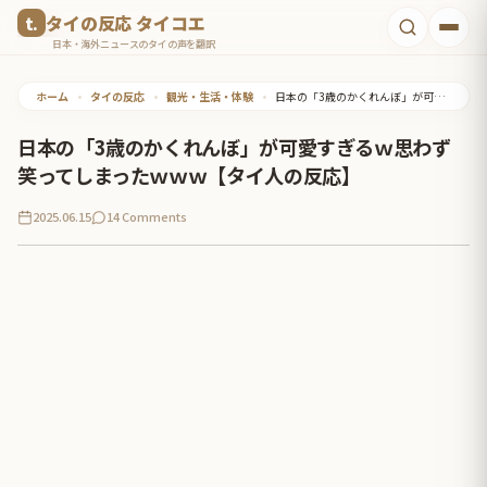
コ
タイの反応 タイコエ
ン
日本・海外ニュースのタイの声を翻訳
テ
ホーム
•
タイの反応
•
観光・生活・体験
•
日本の「3歳のかくれんぼ」が可愛すぎるｗ思わず笑ってしまったｗｗｗ【タイ人の反応】
ン
ツ
日本の「3歳のかくれんぼ」が可愛すぎるｗ思わず
へ
笑ってしまったｗｗｗ【タイ人の反応】
ス
2025.06.15
14 Comments
キ
ッ
プ