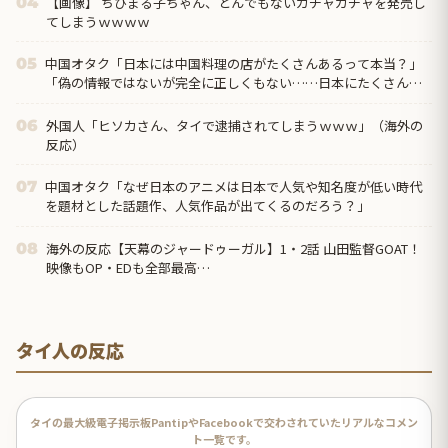
【画像】 ちびまる子ちゃん、とんでもないガチャガチャを発売し
04
てしまうｗｗｗｗ
中国オタク「日本には中国料理の店がたくさんあるって本当？」
05
「偽の情報ではないが完全に正しくもない……日本にたくさんあ
るのは『中華料理』だから」
外国人「ヒソカさん、タイで逮捕されてしまうｗｗｗ」（海外の
06
反応）
中国オタク「なぜ日本のアニメは日本で人気や知名度が低い時代
07
を題材とした話題作、人気作品が出てくるのだろう？」
海外の反応【天幕のジャードゥーガル】1・2話 山田監督GOAT！
08
映像もOP・EDも全部最高…
タイ人の反応
タイの最大級電子掲示板PantipやFacebookで交わされていたリアルなコメン
ト一覧です。