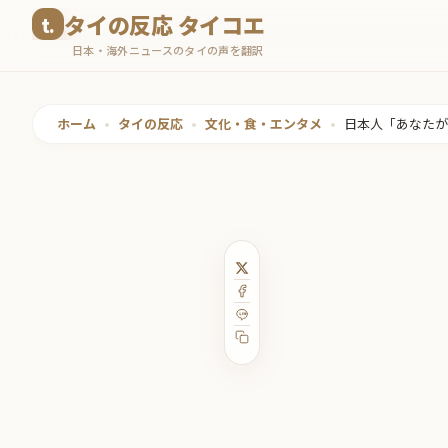
コ
タイの反応 タイコエ
ン
日本・海外ニュースのタイの声を翻訳
テ
ン
ツ
ホーム
•
タイの反応
•
文化・食・エンタメ
•
日本人「あなたが
へ
ス
キ
ッ
プ