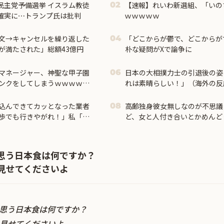
民主党予備選挙 イスラム教徒
【速報】れいわ新選組、「いの
02
利確実に⋯トランプ氏は批判
ｗｗｗｗｗ
文→キャンセルを繰り返した
「どこからが鬱で、どこからが
04
が満たされた」総額43億円
朴な疑問がXで論争に
マネージャー、神聖な甲子園
日本の大相撲力士の引退後の姿
06
ンクをしてしまうｗｗｗｗｗ
れは素晴らしい！」（海外の反
込んできてカッとなった業者
高齢独身彼女無しなのが不思議
08
歩でも行きやがれ！」私「い
ど、女と人付き合いとかめんど
と・・・
思う日本食は何ですか？
見せてくださいよ
思う日本食は何ですか？
見せてくださいよ