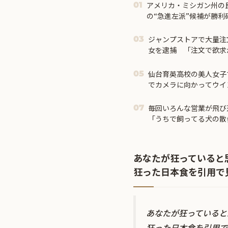
アメリカ・ミシガン州の
01
の“急進左派”候補が勝
ジャンプストアで大量注
03
女を逮捕 「注文で欲求
仙台育英高校の美人女子
05
でカメラに向かってウイ
（動画あり）
毎回いろんな営業が飛び
07
「うちで飼ってる犬の散
いんですか！」→ する
あなたが狂っていると
狂った日本食を引用で
あなたが狂っていると
狂った日本食を引用で