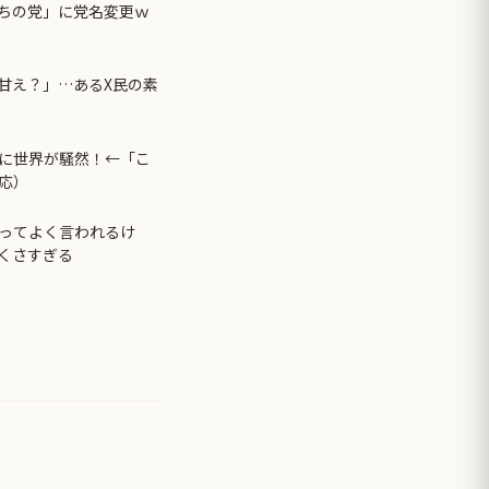
ちの党」に党名変更ｗ
甘え？」…あるX民の素
に世界が騒然！←「こ
応）
ってよく言われるけ
くさすぎる