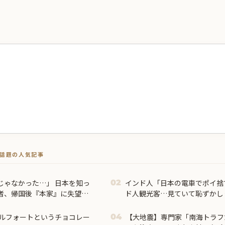
トで話題の人気記事
じゃなかった…」 日本を知っ
インド人「日本の電車でポイ捨
02
者、帰国後『本家』に失望す
ド人観光客…見ていて恥ずかし
ルフォートというチョコレー
【大地震】専門家「南海トラフ
04