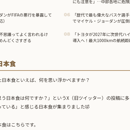
にも注意を」…中部各地に危険
ンがFIFAの悪行を暴露して
「歴代で最も偉大なバスケ選手
06
応）
でマイケル・ジョーダンが圧倒
不思議ってよく言われるけ
「トヨタが2027年に次世代ハ
08
めんどくさすぎる
導入へ！最大1000kmの航続
す」
日本食
た日本食といえば、何を思い浮かべますか？
思う日本食は何ですか？」というX（旧ツイッター）の投稿に多
ている」と感じる日本食が集まりました🤣
本食はこちらです。