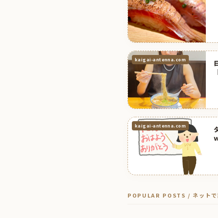
kaigai-antenna.com
kaigai-antenna.com
POPULAR POSTS / ネッ