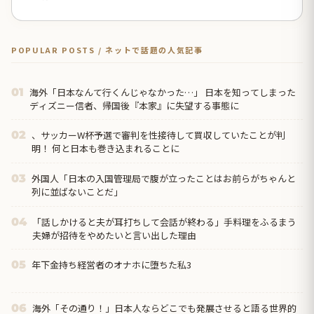
POPULAR POSTS / ネットで話題の人気記事
海外「日本なんて行くんじゃなかった…」 日本を知ってしまった
01
ディズニー信者、帰国後『本家』に失望する事態に
、サッカーW杯予選で審判を性接待して買収していたことが判
02
明！ 何と日本も巻き込まれることに
外国人「日本の入国管理局で腹が立ったことはお前らがちゃんと
03
列に並ばないことだ」
「話しかけると夫が耳打ちして会話が終わる」手料理をふるまう
04
夫婦が招待をやめたいと言い出した理由
年下金持ち経営者のオナホに堕ちた私3
05
海外「その通り！」日本人ならどこでも発展させると語る世界的
06