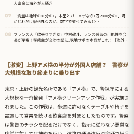
大富豪に海外が大騒ぎ
「質量は地球の81分の1。木星とガニメデなら1万2800分の1」月
07
がどれだけ規格外なのか、数字で並べてみると…
フランス人「欲張りすぎだ」中村敬斗、ランス残留の可能性を会
08
長が示唆！移籍金が交渉の壁に..現地サポの本音がこれ！【海外の
反応】
【激変】上野アメ横の半分が外国人店舗？ 警察が
大規模な取り締まりに乗り出す
東京・上野の観光名所である「アメ横」で、警視庁による
大規模な一斉摘発「アメ横クリーンアップ作戦」が実施さ
れました。この作戦は、歩道に許可なくテーブルや椅子を
設置して営業を続ける飲食店を対象としたものです。警察
は警告のチラシを配るだけでなく、指示に従わない悪質な
店舗に対しては捜索を行い、道路交通法違反の容疑で備品