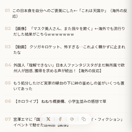
この日本食を自分へのご褒美にした←「これは天国か」（海外の反
01
応）
【画像】 「マスク美人さん、また我々を欺く」←海外でも流行り
02
だした結果がこちらw w w w w w w
【動画】 クソガキロケット、怖すぎる…これよく轢かずに止まれ
03
たな
外国人「理解できない」日本人ファンタジスタがまだ無所属で欧
04
州人が困惑..獲得を求める声が続出！【海外の反応】
もう処分したけど実家の縁台の下に峠の釜めしの釜がいくつも置
05
いてあった
【ホロライブ】 ねねち概要欄、小学生並みの感想で草
06
宮澤エマに「国宝級の浴衣美人」の声！「マイ・フィクション」
07
イベントで魅せた透明感【画像】