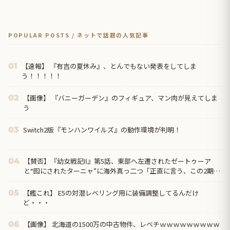
POPULAR POSTS / ネットで話題の人気記事
【速報】 『有吉の夏休み』、とんでもない発表をしてしま
01
う！！！！！
【画像】 『バニーガーデン』のフィギュア、マン肉が見えてしま
02
う
Switch2版『モンハンワイルズ』の動作環境が判明！
03
【賛否】『幼女戦記Ⅱ』第5話、東部へ左遷されたゼートゥーア
04
と“囮にされたターニャ”に海外真っ二つ「正直に言う、この2期は
1期ほど好きじゃない」ラストでヴァイス被弾
【艦これ】 E5の対潜レベリング用に装備調整してるんだけ
05
ど・・・
【画像】 北海道の1500万の中古物件、レベチｗｗｗｗｗｗｗｗｗ
06