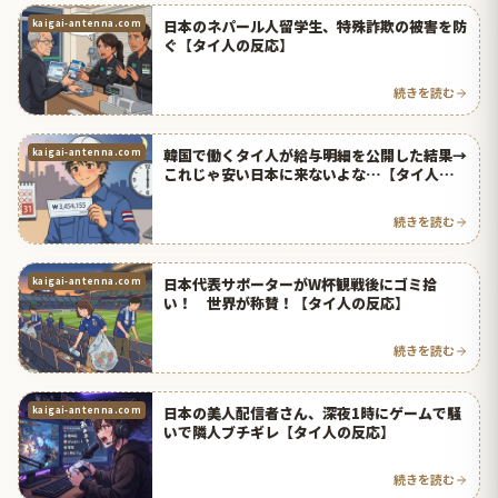
日本のネパール人留学生、特殊詐欺の被害を防
kaigai-antenna.com
ぐ【タイ人の反応】
続きを読む
韓国で働くタイ人が給与明細を公開した結果→
kaigai-antenna.com
これじゃ安い日本に来ないよな…【タイ人の反
応】
続きを読む
日本代表サポーターがW杯観戦後にゴミ拾
kaigai-antenna.com
い！ 世界が称賛！【タイ人の反応】
続きを読む
日本の美人配信者さん、深夜1時にゲームで騒
kaigai-antenna.com
いで隣人ブチギレ【タイ人の反応】
続きを読む