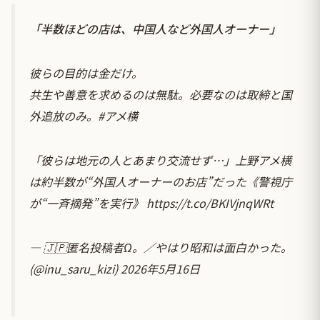
「半数ほどの店は、中国人など外国人オーナー」
彼らの目的は金だけ。
共生や善意を求めるのは無駄。必要なのは取締と国
外追放のみ。
#アメ横
「彼らは地元の人とあまり交流せず…」上野アメ横
は約半数が“外国人オーナーのお店”だった《警視庁
が“一斉摘発”を実行》
https://t.co/BKIVjnqWRt
— 🇯🇵匿名投稿者Ω。／やはり昭和は面白かった。
(@inu_saru_kizi)
2026年5月16日