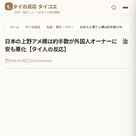
コ
タイの反応 タイコエ
ン
日本・海外ニュースのタイの声を翻訳
テ
ホーム
•
タイの反応
•
社会・事件・マナー
•
日本の上野アメ横は約半数が外国人オーナーに 治安も悪化【タイ人の反応】
ン
ツ
日本の上野アメ横は約半数が外国人オーナーに 治
へ
安も悪化【タイ人の反応】
ス
2026.07.05
21 Comments
キ
ッ
プ