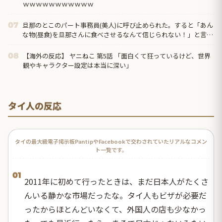
ｗｗｗｗｗｗｗｗｗｗｗ
旦那のとこのパート事務員(美人)に呼び止められた。すると「あん
07
な物(昼食)を旦那さんに食べさせるなんて信じられない！」と言い
出し...
【海外の反応】 ヤニねこ 第5話 「面白くて狂っているけど、世界
08
観やキャラクター設定は本当に深い」
タイ人の反応
タイの最大級電子掲示板PantipやFacebookで交わされていたリアルなコメン
ト一覧です。
01
2011年に初めて行ったときは、まだ日本人がたくさ
んいる静かな市場だったな。タイ人もビザが必要だ
ったからほとんどいなくて、外国人の店も少なかっ