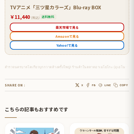
TVアニメ「三ツ星カラーズ」Blu-ray BOX
￥11,440
送料無料
(税込)
楽天市場で見る
Amazonで見る
Yahoo!で見る
ตำรวจนครบาลโตเกียวบุกกวาดล้างครั้งใหญ่! ร้านค้าในตลาดอาเมโยโกะ (อุเอโนะ) เกือบครึ่งเป็นของต่างชาติ เผยไม่ค่อยสุงสิงกับคนท้องถิ่น”
SHARE ON :
X
FB
LINE
COPY
こちらの記事もおすすめです