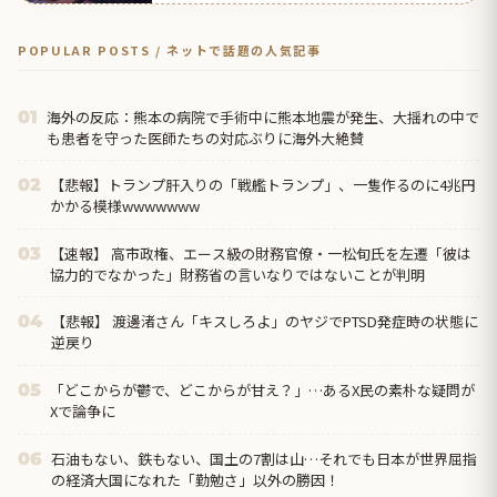
POPULAR POSTS / ネットで話題の人気記事
海外の反応：熊本の病院で手術中に熊本地震が発生、大揺れの中で
01
も患者を守った医師たちの対応ぶりに海外大絶賛
【悲報】トランプ肝入りの「戦艦トランプ」、一隻作るのに4兆円
02
かかる模様wwwwwww
【速報】 高市政権、エース級の財務官僚・一松旬氏を左遷「彼は
03
協力的でなかった」財務省の言いなりではないことが判明
【悲報】 渡邊渚さん「キスしろよ」のヤジでPTSD発症時の状態に
04
逆戻り
「どこからが鬱で、どこからが甘え？」…あるX民の素朴な疑問が
05
Xで論争に
石油もない、鉄もない、国土の7割は山…それでも日本が世界屈指
06
の経済大国になれた「勤勉さ」以外の勝因！