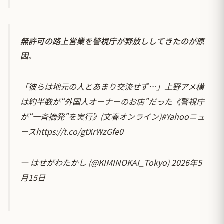
無許可の路上営業を警視庁が野放ししてきたのが原
因。
「彼らは地元の人とあまり交流せず…」上野アメ横
は約半数が“外国人オーナーのお店”だった《警視庁
が“一斉摘発”を実行》(文春オンライン)
#Yahooニュ
ース
https://t.co/gtXrWzGfe0
— はせがわたかし (@KIMINOKAI_Tokyo)
2026年5
月15日