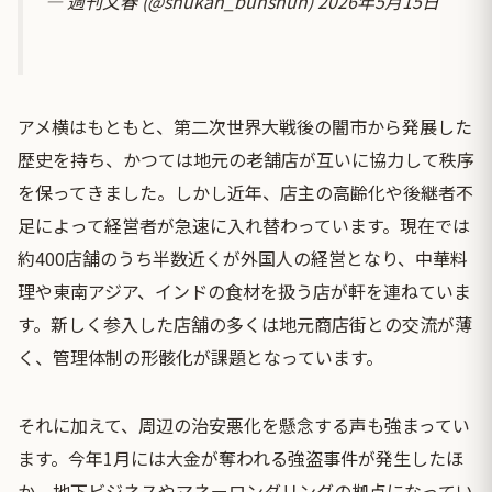
— 週刊文春 (@shukan_bunshun)
2026年5月15日
アメ横はもともと、第二次世界大戦後の闇市から発展した
歴史を持ち、かつては地元の老舗店が互いに協力して秩序
を保ってきました。しかし近年、店主の高齢化や後継者不
足によって経営者が急速に入れ替わっています。現在では
約400店舗のうち半数近くが外国人の経営となり、中華料
理や東南アジア、インドの食材を扱う店が軒を連ねていま
す。新しく参入した店舗の多くは地元商店街との交流が薄
く、管理体制の形骸化が課題となっています。
それに加えて、周辺の治安悪化を懸念する声も強まってい
ます。今年1月には大金が奪われる強盗事件が発生したほ
か、地下ビジネスやマネーロンダリングの拠点になってい