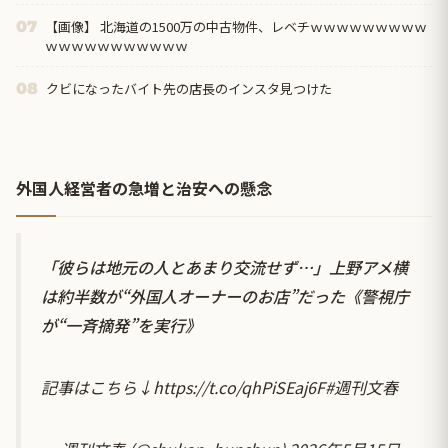
【画像】 北海道の1500万の中古物件、レベチｗｗｗｗｗｗｗｗｗ
07
ｗｗｗｗｗｗｗｗｗｗｗ
クビになったバイト先の店長のインスタ見つけた
08
外国人経営者の急増と治安への懸念
「彼らは地元の人とあまり交流せず…」上野アメ横
は約半数が“外国人オーナーのお店”だった《警視庁
が“一斉摘発”を実行》
記事はこちら↓
https://t.co/qhPiSEaj6F
#週刊文春