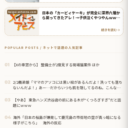
日本の「カービィケーキ」が完全に深界六層か
kaigai-antenna.com
ら戻ってきたアレ！→子供泣くやつやんｗｗｗ
【タイ人の反応】
続きを読む
POPULAR POSTS / ネットで話題の人気記事
【Xの車窓から】 整備士が2度見する現場猫案件 ほか
01
2/2義弟娘「ママのアソコには黒い絵があるんだよ！洗っても落ち
02
ないんだよ！」あー…だからいつも肌を隠してるのね。こんな田
舎で 青バレたら面倒な事になっちゃうよ…→面倒な事に。
【やあ】 東急ハンズ渋谷店の前にある木が“くつろぎすぎ”だと話
03
題にｗｗｗ
海外「日本の桜島が爆発して鹿児島の市街地の空が真っ暗になる
04
様子がこちら」 海外の反応