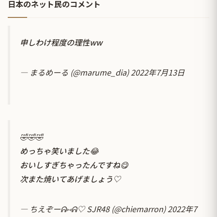
日本のネット民のコメント
申しわけ程度の理性ww
— まるめーる (@marume_dia)
2022年7月13日
🤣🤣🤣
めっちゃ笑いました😂
おいしすぎちゃったんですね😋
次また焼いてあげましょう♡
— ちえぞーᕱ⑅ᕱ♡ SJR48 (@chiemarron)
2022年7