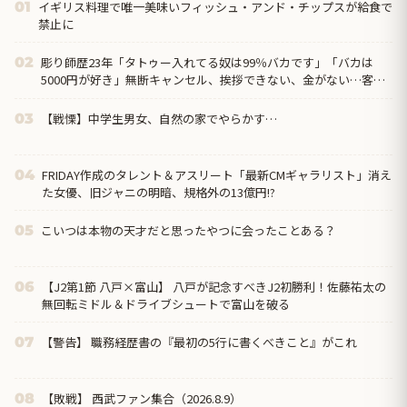
イギリス料理で唯一美味いフィッシュ・アンド・チップスが給食で
01
禁止に
彫り師歴23年「タトゥー入れてる奴は99％バカです」「バカは
02
5000円が好き」無断キャンセル、挨拶できない、金がない…客層
をぶっちゃけ
【戦慄】中学生男女、自然の家でやらかす…
03
FRIDAY作成のタレント＆アスリート「最新CMギャラリスト」消え
04
た女優、旧ジャニの明暗、規格外の13億円!?
こいつは本物の天才だと思ったやつに会ったことある？
05
【J2第1節 八戸×富山】 八戸が記念すべきJ2初勝利！佐藤祐太の
06
無回転ミドル＆ドライブシュートで富山を破る
【警告】 職務経歴書の『最初の5行に書くべきこと』がこれ
07
【敗戦】 西武ファン集合（2026.8.9）
08