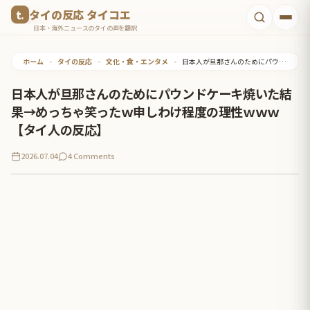
コ
タイの反応 タイコエ
ン
日本・海外ニュースのタイの声を翻訳
テ
ホーム
•
タイの反応
•
文化・食・エンタメ
•
日本人が旦那さんのためにパウンドケーキ焼いた結果→めっちゃ笑ったｗ申しわけ程度の理性ｗｗｗ【タイ人の反応】
ン
ツ
日本人が旦那さんのためにパウンドケーキ焼いた結
へ
果→めっちゃ笑ったｗ申しわけ程度の理性ｗｗｗ
ス
【タイ人の反応】
キ
2026.07.04
4 Comments
ッ
プ