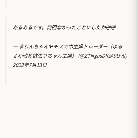
あるあるです。何回なかったことにしたか🤣🤣
— まりんちゃん🪸🐠スマホ主婦トレーダー（ゆる
ふわ改め欲張りちゃん主婦） (@ZTNgasDKsA9Uvll)
2022年7月13日