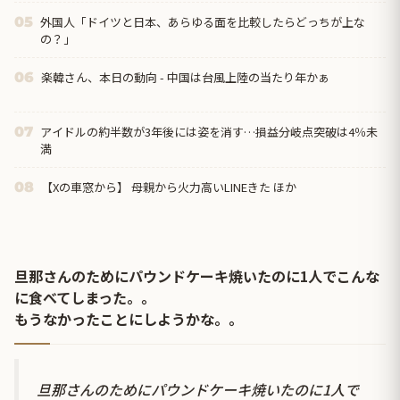
外国人「ドイツと日本、あらゆる面を比較したらどっちが上な
05
の？」
楽韓さん、本日の動向 - 中国は台風上陸の当たり年かぁ
06
アイドルの約半数が3年後には姿を消す…損益分岐点突破は4％未
07
満
【Xの車窓から】 母親から火力高いLINEきた ほか
08
旦那さんのためにパウンドケーキ焼いたのに1人でこんな
に食べてしまった。。
もうなかったことにしようかな。。
旦那さんのためにパウンドケーキ焼いたのに1人で