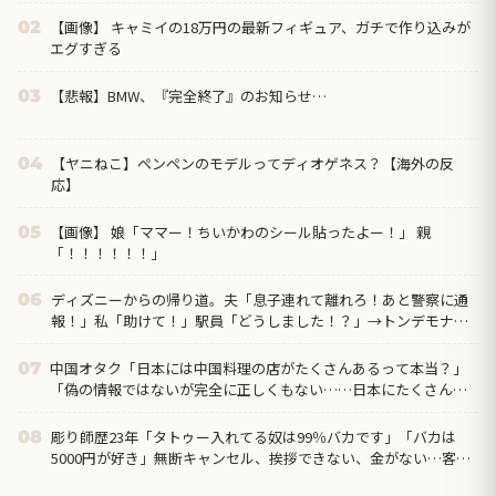
【画像】 キャミイの18万円の最新フィギュア、ガチで作り込みが
02
エグすぎる
【悲報】BMW、『完全終了』のお知らせ…
03
【ヤニねこ】ペンペンのモデルってディオゲネス？【海外の反
04
応】
【画像】 娘「ママー！ちいかわのシール貼ったよー！」 親
05
「！！！！！！」
ディズニーからの帰り道。夫「息子連れて離れろ！あと警察に通
06
報！」私「助けて！」駅員「どうしました！？」→トンデモナイ
ことに…
中国オタク「日本には中国料理の店がたくさんあるって本当？」
07
「偽の情報ではないが完全に正しくもない……日本にたくさんあ
るのは『中華料理』だから」
彫り師歴23年「タトゥー入れてる奴は99％バカです」「バカは
08
5000円が好き」無断キャンセル、挨拶できない、金がない…客層
をぶっちゃけ