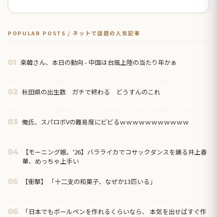
POPULAR POSTS / ネットで話題の人気記事
楽韓さん、本日の動向 - 中国は台風上陸の当たり年かぁ
01
秋田県の出生数 ガチで終わる どうすんのこれ
02
俺氏、スパロボVの難易度にビビるｗｗｗｗｗｗｗｗｗｗｗ
03
【モーニング娘。'26】バラライカでコサックダンスを踊る井上春
04
華、めっちゃ上手い
【衝撃】 「十二支の和菓子、なぜか13匹いる」
05
「日本でもボールペンを作れるくらいなら、 本気を出せばすぐ作
06