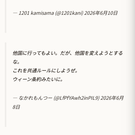
— 1201 kamisama (@1201kani)
2026年6月10日
他国に行ってもよい。だが、他国を変えようとする
な。
これを共通ルールにしようぜ。
ウィーン条約みたいに。
— なかれもんつー (@LfPfYAwh2inPIL9)
2026年6月
8日