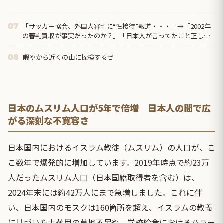
「サッカー協会、外国人審判に“性接待”報道・・・」→「2002年
07
の審判買収が事実だったのか？」「日本人が言ってたこと正しか
ったね・・・...
暇やから近くの山に探検するぜ
08
日本のムスリム人口が5年で倍増 日本人の間で広
がる深刻な不寛容さ
日本国内におけるイスラム教徒（ムスリム）の人口が、こ
こ数年で爆発的に増加しています。2019年時点で約23万
人だったムスリム人口（日本国籍取得者を含む）は、
2024年末には約42万人にまで急増しました。これに伴
い、日本国内のモスクは160箇所を超え、イスラムの教義
に基づいた土葬用の墓地不足や、学校給食におけるハラー