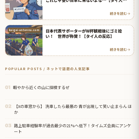
これじゃ安い日本に来ないよな…【タイ人の反
応】
続きを読む
日本代表サポーターがW杯観戦後にゴミ拾
kaigai-antenna.com
い！ 世界が称賛！【タイ人の反応】
続きを読む
POPULAR POSTS / ネットで話題の人気記事
暇やから近くの山に探検するぜ
01
【Xの車窓から】 洗車したら最悪の 青が出現して笑い止まらん ほ
02
か
路上駐車経験率が過去最少の21%へ低下！タイムズ会員にアンケ
03
ート