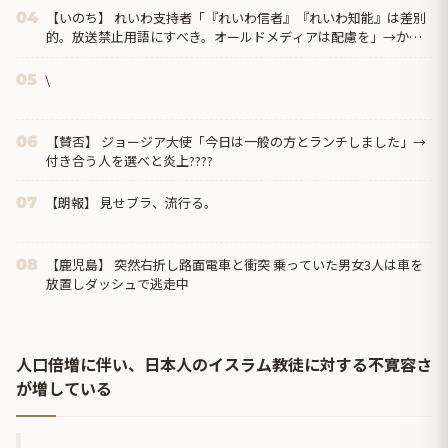
【いのち】 れいわ支持者「『れいわ信者』『れいわ知能』は差別
04
的。放送禁止用語にすべき。オールドメディアは配慮を」→かわ
りにピッタリの名称が...
\
05
【賛否】 ジョージア大使「今日は一般の方とランチしました」→
06
付き合う人を選べと炎上????
【朗報】 見せブラ、流行る。
07
【鹿児島】 突然右折し路面電車と衝突 乗っていた男女3人は車を
08
放置しダッシュで逃走中
人口倍増に伴い、日本人のイスラム教徒に対する不寛容さ
が増している