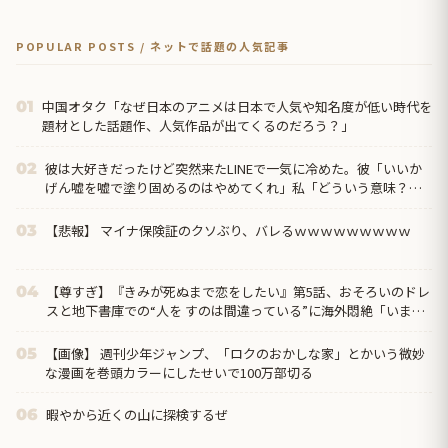
POPULAR POSTS / ネットで話題の人気記事
中国オタク「なぜ日本のアニメは日本で人気や知名度が低い時代を
01
題材とした話題作、人気作品が出てくるのだろう？」
彼は大好きだったけど突然来たLINEで一気に冷めた。彼「いいか
02
げん嘘を嘘で塗り固めるのはやめてくれ」私「どういう意味？」
→ すると…
【悲報】 マイナ保険証のクソぶり、バレるｗｗｗｗｗｗｗｗｗ
03
【尊すぎ】『きみが死ぬまで恋をしたい』第5話、おそろいのドレ
04
スと地下書庫での“人を すのは間違っている”に海外悶絶「いまの
ミミに必要なのは恋人なのか、お母さんなのか分からなくなって
きた」
【画像】 週刊少年ジャンプ、「ロクのおかしな家」とかいう微妙
05
な漫画を巻頭カラーにしたせいで100万部切る
暇やから近くの山に探検するぜ
06