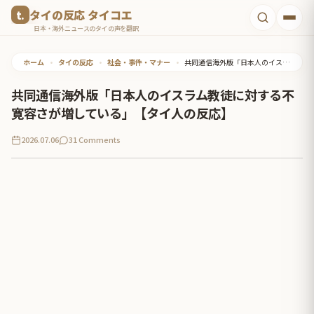
コ
タイの反応 タイコエ
ン
日本・海外ニュースのタイの声を翻訳
テ
ホーム
•
タイの反応
•
社会・事件・マナー
•
共同通信海外版「日本人のイスラム教徒に対する不寛容さが増している」【タイ人の反応】
ン
ツ
共同通信海外版「日本人のイスラム教徒に対する不
へ
寛容さが増している」【タイ人の反応】
ス
2026.07.06
31 Comments
キ
ッ
プ