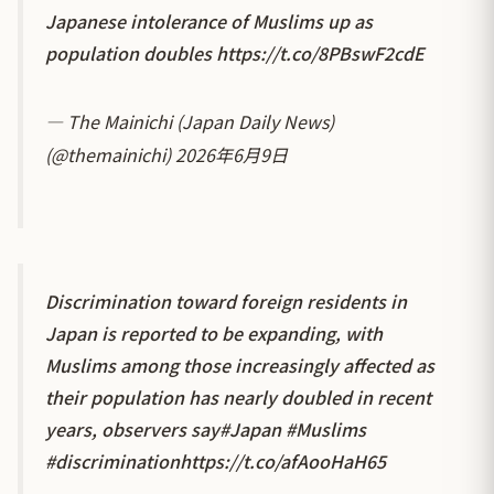
Japanese intolerance of Muslims up as
population doubles
https://t.co/8PBswF2cdE
— The Mainichi (Japan Daily News)
(@themainichi)
2026年6月9日
Discrimination toward foreign residents in
Japan is reported to be expanding, with
Muslims among those increasingly affected as
their population has nearly doubled in recent
years, observers say
#Japan
#Muslims
#discrimination
https://t.co/afAooHaH65