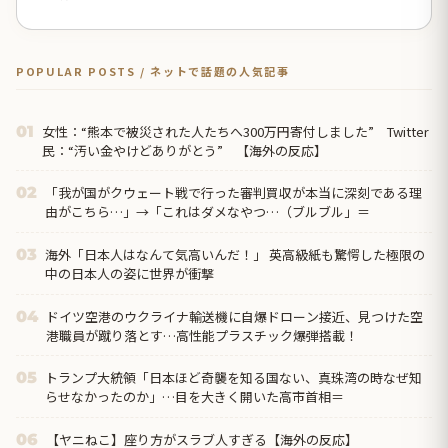
POPULAR POSTS / ネットで話題の人気記事
女性：“熊本で被災された人たちへ300万円寄付しました” Twitter
01
民：“汚い金やけどありがとう” 【海外の反応】
「我が国がクウェート戦で行った審判買収が本当に深刻である理
02
由がこちら…」→「これはダメなやつ…（ブルブル」＝
海外「日本人はなんて気高いんだ！」 英高級紙も驚愕した極限の
03
中の日本人の姿に世界が衝撃
ドイツ空港のウクライナ輸送機に自爆ドローン接近、見つけた空
04
港職員が蹴り落とす…高性能プラスチック爆弾搭載！
トランプ大統領「日本ほど奇襲を知る国ない、真珠湾の時なぜ知
05
らせなかったのか」…目を大きく開いた高市首相＝
【ヤニねこ】座り方がスラブ人すぎる【海外の反応】
06