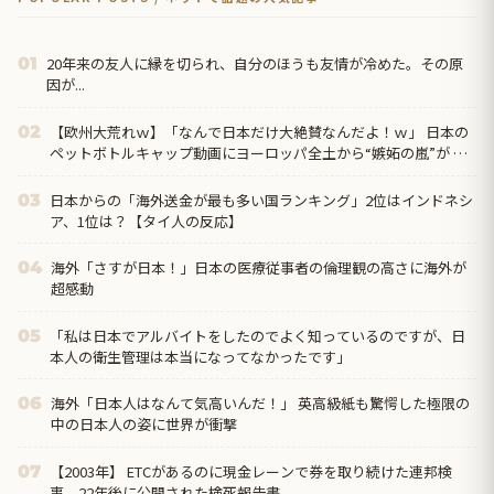
20年来の友人に縁を切られ、自分のほうも友情が冷めた。その原
01
因が...
【欧州大荒れｗ】「なんで日本だけ大絶賛なんだよ！ｗ」 日本の
02
ペットボトルキャップ動画にヨーロッパ全土から“嫉妬の嵐”が 到
した裏側ｗ！国が違うとこうも違うのか！？ｗ
日本からの「海外送金が最も多い国ランキング」2位はインドネシ
03
ア、1位は？【タイ人の反応】
海外「さすが日本！」日本の医療従事者の倫理観の高さに海外が
04
超感動
「私は日本でアルバイトをしたのでよく知っているのですが、日
05
本人の衛生管理は本当になってなかったです」
海外「日本人はなんて気高いんだ！」 英高級紙も驚愕した極限の
06
中の日本人の姿に世界が衝撃
【2003年】 ETCがあるのに現金レーンで券を取り続けた連邦検
07
事、22年後に公開された検死報告書