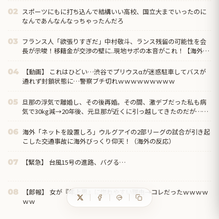
スポーツにもに打ち込んで結構いい高校、国立大までいったのに
02
なんであんなんなっちゃったんだろ
フランス人「欲張りすぎだ」中村敬斗、ランス残留の可能性を会
03
長が示唆！移籍金が交渉の壁に..現地サポの本音がこれ！【海外の
反応】
【動画】 これはひどい…渋谷でプリウスαが迷惑駐車してバスが
04
通れず封鎖状態に…警察ブチ切れｗｗｗｗｗｗｗｗｗ
旦那の浮気で離婚し、その後再婚。その間、激デブだった私も病
05
気で30kg減→20年後、元旦那が近くに引っ越してきたのだが…久
しぶりに会った元旦那の態度に衝撃！！！
海外「ネットを設置しろ」ウルグアイの2部リーグの試合が引き起
06
こした交通事故に海外びっくり仰天！（海外の反応）
【緊急】 台風15号の進路、バグる…
07
【郎報】 女が『年上男』に惚れやすい理由→コレだったｗｗｗｗ
08
ｗｗ