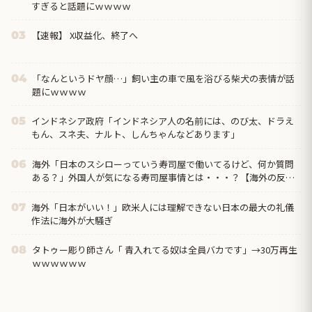
すぎると話題にｗｗｗｗ
【速報】 X収益化、終了へ
03
「なんというドヤ顔…」飼い主の車で風を浴びる柴犬の表情が話
04
題にｗｗｗｗ
インドネシア政府「インドネシア人の名前には、のび太、ドラえ
05
もん、スネ夫、ナルト、しんちゃんなどあります」
海外「日本のスシローっていう寿司屋で働いてるけど、何か質問
06
ある？」外国人が気になる寿司屋事情とは・・・？【海外の反
応】
海外「日本がいい！」欧米人には理解できない日本の最大の礼儀
07
作法に海外が大騒ぎ
タトゥー彫り師さん「 青入れてる奴は全員バカです」→30万再生
08
ｗｗｗｗｗｗ