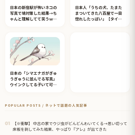
日本の新宿駅が怖いネコの
日本人「うちの犬、たまた
写真で鳩対策した結果→ち
まついてきた八百屋で一目
ゃんと理解してて笑うｗｗ
惚れしたっぽい」【タイ人
ｗ【タイ人の反応】
の反応】
日本の「シマエナガがぎゅ
うぎゅうに並んでる写真」
ウインクしてる子いて可愛
すぎる！【タイ人の反応】
POPULAR POSTS / ネットで話題の人気記事
【※衝撃】 中古の家でウジ虫がどんどんわいてくる→思い切って
01
床板を剥してみた結果、やっぱり『アレ』が出てきた