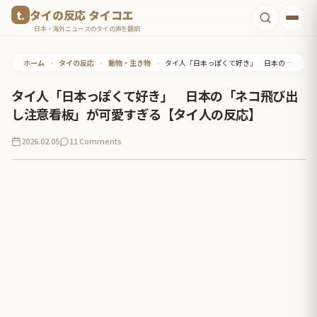
コ
タイの反応 タイコエ
ン
日本・海外ニュースのタイの声を翻訳
テ
ホーム
•
タイの反応
•
動物・生き物
•
タイ人「日本っぽくて好き」 日本の「ネコ飛び出し注意看板」が可愛すぎる【タイ人の反応】
ン
ツ
タイ人「日本っぽくて好き」 日本の「ネコ飛び出
へ
し注意看板」が可愛すぎる【タイ人の反応】
ス
2026.02.05
11 Comments
キ
ッ
プ