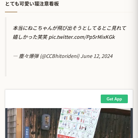
とても可愛い猫注意看板
本当にねこちゃんが飛び出そうとしてるとこ見れて
嬉しかった笑笑
pic.twitter.com/Pp5rMixKGk
— 塵々爆弾 (@CCBhitorideni)
June 12, 2024