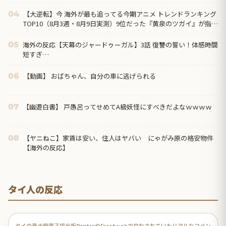
【大逆転】今 海外が最も追ってる今期アニメ トレンドランキング
04
TOP10（8月3週・8月9日実測）9位だった『黄泉のツガイ』が指数
530で首位、前回1位の『幼女戦記Ⅱ』は圏外へ
海外の反応【天幕のジャードゥーガル】3話 復讐の誓い！体感時間
05
短すぎ…
【動画】 おばちゃん、自分の車に逃げられる
06
【幽遊白書】 戸愚呂ってせめてA級妖怪にすべきだよなｗｗｗｗ
07
【ヤニねこ】家賃は安い、住人はヤバい にゃがみ原の格安物件
08
【海外の反応】
タイ人の反応
タイの最大級電子掲示板PantipやFacebookで交わされていたリアルなコメン