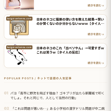
続きを読む
日本のネコに猫扉の使い方を教えた結果→賢い
kaigai-antenna.com
のか賢くないのか分からないｗｗｗ【タイ人の
反応】
続きを読む
日本のネコのこれ「出ベソやん」→可愛すぎｗ
kaigai-antenna.com
これは笑うｗ【タイ人の反応】
続きを読む
POPULAR POSTS / ネットで話題の人気記事
パヨ「高市に野次を飛ばす理由？ ゴキブリが出たら新聞紙で叩く
01
でしょ。それと同じで、人として当然の行動」
「これは問題が悪いわ…」ある小学校の漢字ドリル問題が中二病
02