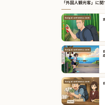
「外国人観光客」に関
kaigai-antenna.com
kaigai-antenna.com
kaigai-antenna.com