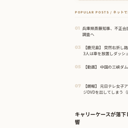
POPULAR POSTS / ネッ
兵庫県斎藤知事、不正会
01
調査へ
【鹿児島】 突然右折し
03
3人は車を放置しダッシ
【動画】 中国の三峡ダ
05
【朗報】 元日テレ女子ア
07
ジDVDを出してしまう
キャリーケースが落下
響