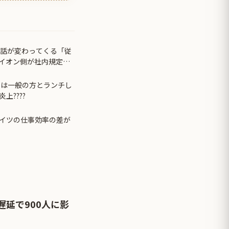
て話が変わってくる「従
イオン側が社内規定に
日は一般の方とランチし
上????
イツの仕事効率の差が
延で900人に影