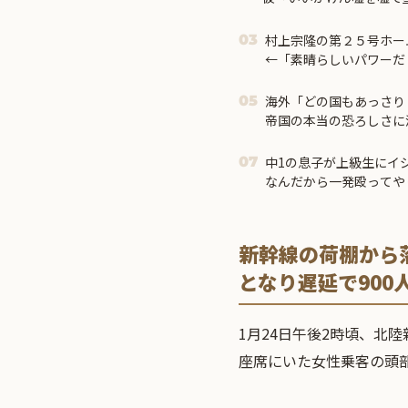
私「どういう意味？」→ 
村上宗隆の第２５号ホー
03
←「素晴らしいパワーだ
海外「どの国もあっさり
05
帝国の本当の恐ろしさに
中1の息子が上級生にイ
07
なんだから一発殴ってや
たら・・・
新幹線の荷棚から
となり遅延で900
1月24日午後2時頃、北
座席にいた女性乗客の頭