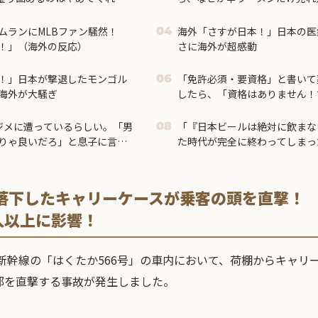
すると…
ムランにMLBファン騒然！
海外「さすが日本！」日本の医
04
！」（海外の反応）
さに海外が超感動
！」日本が撃退したモンゴル
「免許必須・要資格」と書いて
06
海外が大騒ぎ
したら、「資格はありません！
言うチュプとじーさんが大挙し
もっとひどいのが・・・
ジメに遭っているらしい。「男
「『日本ビールは絶対に飲まな
08
りゃ良いだろ」と息子に言っ
た時代が完全に終わってしまっ
ルブル」＝
落下したキャリーケースが乗客の頭を直撃！
人以上に影響！
陸新幹線の「はくたか566号」の車内において、荷棚からキャリ
部を直撃する事故が発生しました。