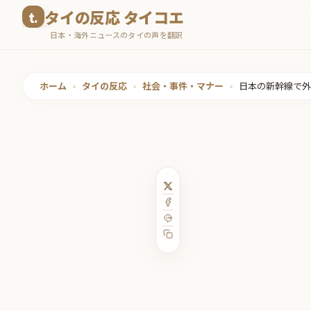
コ
タイの反応 タイコエ
ン
日本・海外ニュースのタイの声を翻訳
テ
ン
ツ
ホーム
•
タイの反応
•
社会・事件・マナー
•
日本の新幹線で外
へ
ス
キ
ッ
プ