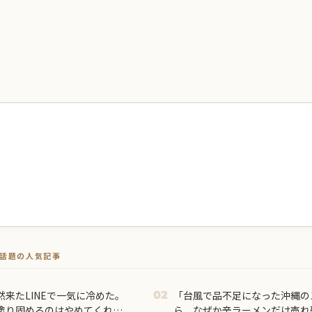
トで話題の人気記事
来たLINEで一気に冷めた。
「台風で品不足になった沖縄の
02
塗り固めるのはやめてくれ」
ら、なぜか辛ラーメンだけ売れ