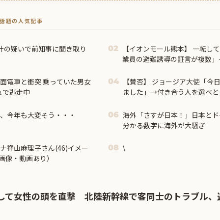
トで話題の人気記事
計の疑いで前知事に聞き取り
【イオンモール熊本】 一転し
02
業員の避難誘導の証言が複数」
抵触していた疑い
路面電車と衝突 乗っていた男女
【賛否】 ジョージア大使「今
04
ュで逃走中
ました」→付き合う人を選べと炎
ム、今年も大変そう・・・
海外「さすが日本！」日本とド
06
分かる数字に海外が大騒ぎ
ナ脊山麻理子さん(46)イメー
\
08
（画像・動画あり）
して女性の頭を直撃 北陸新幹線で客同士のトラブル、遅