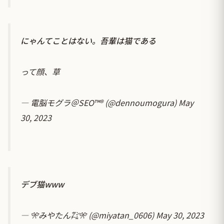
にゃんてことはない。吾輩は猫である
って顔、草
— 電脳モグラ＠SEO™® (@dennoumogura)
May
30, 2023
デブ猫www
— 🎌みやたん㌠🎌 (@miyatan_0606)
May 30, 2023