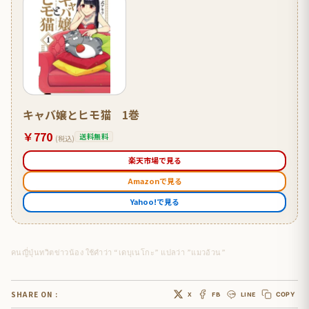
キャバ嬢とヒモ猫 1巻
￥770
送料無料
(税込)
楽天市場で見る
Amazonで見る
Yahoo!で見る
คนญี่ปุ่นทวิตข่าวน้อง ใช้คำว่า “เดบุเนโกะ” แปลว่า ”แมวอ้วน”
SHARE ON :
X
FB
LINE
COPY