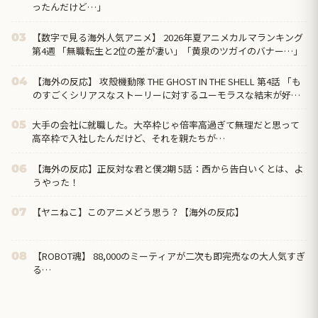
ったんだけど…」
【数字で見る海外人気アニメ】 2026年夏アニメカルマランキング
03
第4週 「無職転生と2位の差が凄い」「黄泉のツガイのバナー…」
【海外の反応】 攻殻機動隊 THE GHOST IN THE SHELL 第4話 「も
04
のすごくシリアスなストーリーに対するユーモラスな結末が好
き」
大手の会社に就職した。大卒枠じゃ倍率高過ぎて無理だと思って
05
高卒枠で入社したんだけど、それを親たちが…
【海外の反応】正反対な君と僕2期 5話：西から告白いくとは、よ
06
うやった！
【ヤニねこ】このアニメどう思う？【海外の反応】
07
【ROBOT魂】 88,000のミーティアが二次も即完売なの大人気すぎ
08
る…