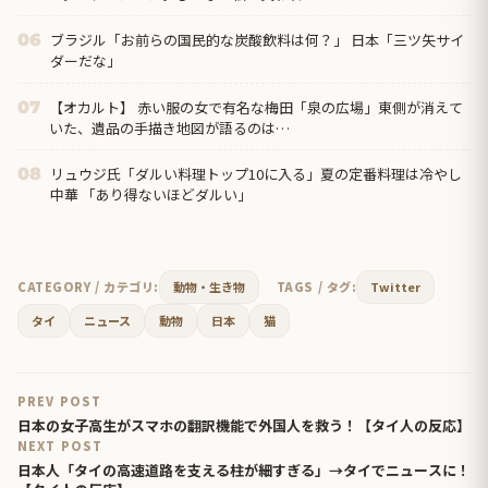
ブラジル「お前らの国民的な炭酸飲料は何？」 日本「三ツ矢サイ
06
ダーだな」
【オカルト】 赤い服の女で有名な梅田「泉の広場」東側が消えて
07
いた、遺品の手描き地図が語るのは…
リュウジ氏「ダルい料理トップ10に入る」夏の定番料理は冷やし
08
中華 「あり得ないほどダルい」
CATEGORY / カテゴリ:
動物・生き物
TAGS / タグ:
Twitter
タイ
ニュース
動物
日本
猫
PREV POST
日本の女子高生がスマホの翻訳機能で外国人を救う！【タイ人の反応】
NEXT POST
日本人「タイの高速道路を支える柱が細すぎる」→タイでニュースに！