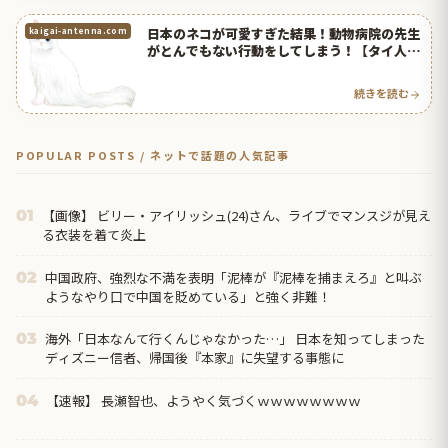
日本のネコが可愛すぎた結果！動物病院の先生
kaigai-antenna.com
がとんでもない行動をしてしまう！【タイ人の
反応】
続きを読む
POPULAR POSTS / ネットで話題の人気記事
【画像】 ビリー・アイリッシュ(24)さん、ライブでマンスジが見え
01
る衣装を着て炎上
中国政府、強烈な不満を表明「泥棒が『泥棒を捕まえろ』と叫ぶ
02
ようなやり口で中国を貶めている」と強く非難！
海外「日本なんて行くんじゃなかった…」 日本を知ってしまった
03
ディズニー信者、帰国後『本家』に失望する事態に
【速報】 長瀬智也、ようやく気づくｗｗｗｗｗｗｗｗ
04