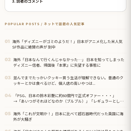
3. 読者のコメント
POPULAR POSTS / ネットで話題の人気記事
海外「ディズニーがゴミのようだ！」日本がアニメ化した米人気
01
SF作品に絶賛の声が 到中
海外「日本なんて行くんじゃなかった…」 日本を知ってしまった
02
ディズニー信者、帰国後『本家』に失望する事態に
並んでまでたっかいクッキー買う生活が理解できない。普通のク
03
ッキーとかは食べるけど、個人店の高いやつは...
「PSG、日本の鈴木彩艶に約60億円で正式オファー・・・」
04
→「あいつがそれほどなのか（ブルブル）」「レギュラーとして
出れるとは思わないけど、それでもやっぱり羨ましいね」
海外「これが文明か！」日本に比べて超石器時代だった英国に海
05
外が大騒ぎ