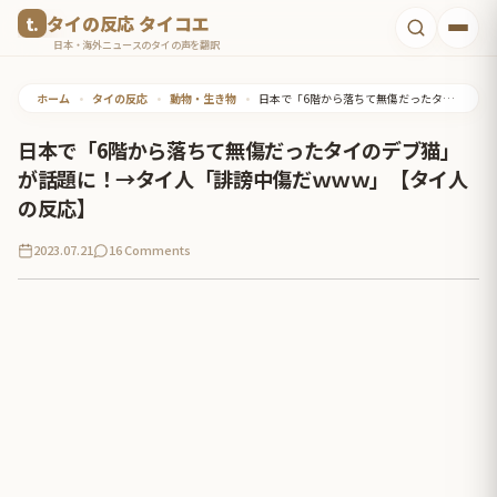
コ
タイの反応 タイコエ
ン
日本・海外ニュースのタイの声を翻訳
テ
ホーム
•
タイの反応
•
動物・生き物
•
日本で「6階から落ちて無傷だったタイのデブ猫」が話題に！→タイ人「誹謗中傷だｗｗｗ」【タイ人の反応】
ン
ツ
日本で「6階から落ちて無傷だったタイのデブ猫」
へ
が話題に！→タイ人「誹謗中傷だｗｗｗ」【タイ人
ス
の反応】
キ
2023.07.21
16 Comments
ッ
プ