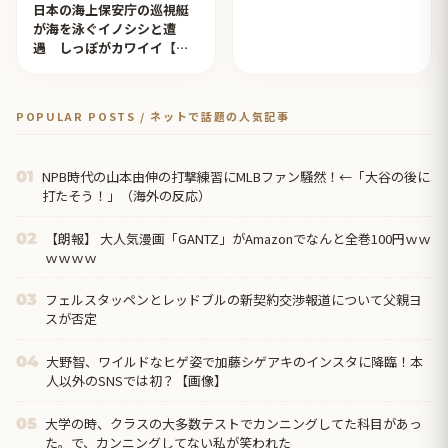
日本の海上保安庁の巡視艇
が海を泳ぐイノシシと遭
遇 しっぽがカワイイ【タ
イ人の反応】
POPULAR POSTS / ネットで話題の人気記事
NPB時代の山本由伸の打撃練習にMLBファン騒然！←「大谷の後に
01
打たそう！」（海外の反応）
【朗報】 大人気漫画「GANTZ」がAmazonでなんと全巻100円ｗｗ
02
ｗｗｗｗ
フェルスタッペンとレッドブルの新契約交渉報道について父親ヨ
03
スが否定
大野智、ワイルドなヒゲ姿で加藤シゲアキのインスタに降臨！本
04
人以外のSNSでは初？【画像】
大学の時、クラスの大多数テストでカンニングしてた科目があっ
05
た。で、カンニングしてない私が笑われた