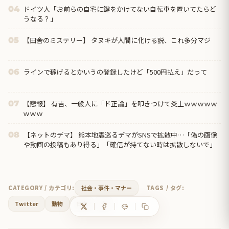
ドイツ人「お前らの自宅に鍵をかけてない自転車を置いてたらど
04
うなる？」
【田舎のミステリー】 タヌキが人間に化ける説、これ多分マジ
05
ラインで稼げるとかいうの登録したけど「500円払え」だって
06
【悲報】 有吉、一般人に「ド正論」を叩きつけて炎上ｗｗｗｗｗ
07
ｗｗｗ
【ネットのデマ】 熊本地震巡るデマがSNSで拡散中…「偽の画像
08
や動画の投稿もあり得る」「確信が持てない時は拡散しないで」
CATEGORY / カテゴリ:
社会・事件・マナー
TAGS / タグ:
Twitter
動物
日本
犬