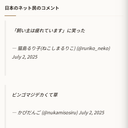
日本のネット民のコメント
「飼い主は疲れています」に笑った
— 猫島るり子(ねこしまるりこ) (@ruriko_neko)
July 2, 2025
ビンゴマジデカくて草
— かぴだんご (@nukamisosiru)
July 2, 2025