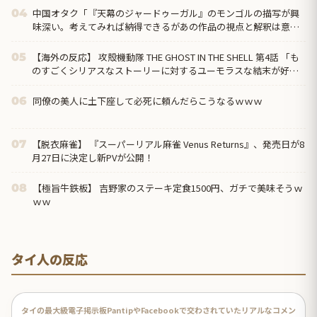
中国オタク「『天幕のジャードゥーガル』のモンゴルの描写が興
04
味深い。考えてみれば納得できるがあの作品の視点と解釈は意外
だった」
【海外の反応】 攻殻機動隊 THE GHOST IN THE SHELL 第4話 「も
05
のすごくシリアスなストーリーに対するユーモラスな結末が好
き」
同僚の美人に土下座して必死に頼んだらこうなるｗｗｗ
06
【脱衣麻雀】 『スーパーリアル麻雀 Venus Returns』、発売日が8
07
月27日に決定し新PVが公開！
【極旨牛鉄板】 吉野家のステーキ定食1500円、ガチで美味そうｗ
08
ｗｗ
タイ人の反応
タイの最大級電子掲示板PantipやFacebookで交わされていたリアルなコメン