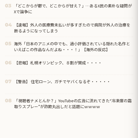
「どこからが鬱で、どこからが甘え？」…あるX民の素朴な疑問が
03
Xで論争に
【速報】外人の医療費未払いが多すぎたので病院が外人の治療を
04
断るようになってしまう
海外「日本のアニメの中でも、過小評価されている隠れた名作と
05
いえばこの作品なんだよね・・・！」【海外の反応】
【悲報】札幌オリンピック、８割が賛成・・・・
06
【警告】 住宅ローン、ガチでヤバくなるぞ・・・・・
07
「視聴者ナメとんか？」YouTubeの広告に流れてきた“冷凍庫の霜
08
取りスプレー”が詐欺丸出しだと話題にｗｗｗｗ