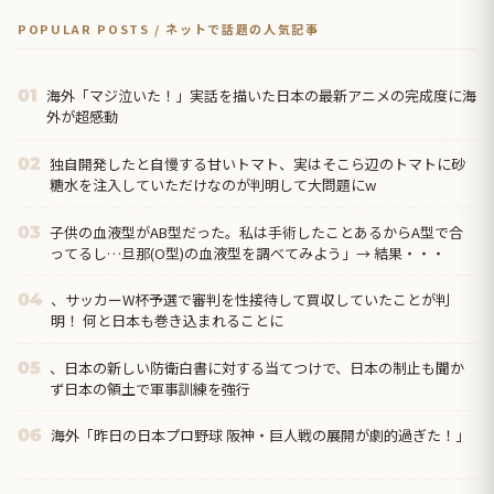
POPULAR POSTS / ネットで話題の人気記事
海外「マジ泣いた！」実話を描いた日本の最新アニメの完成度に海
01
外が超感動
独自開発したと自慢する甘いトマト、実はそこら辺のトマトに砂
02
糖水を注入していただけなのが判明して大問題にw
子供の血液型がAB型だった。私は手術したことあるからA型で合
03
ってるし…旦那(O型)の血液型を調べてみよう」→ 結果・・・
、サッカーW杯予選で審判を性接待して買収していたことが判
04
明！ 何と日本も巻き込まれることに
、日本の新しい防衛白書に対する当てつけで、日本の制止も聞か
05
ず日本の領土で軍事訓練を強行
海外「昨日の日本プロ野球 阪神・巨人戦の展開が劇的過ぎた！」
06