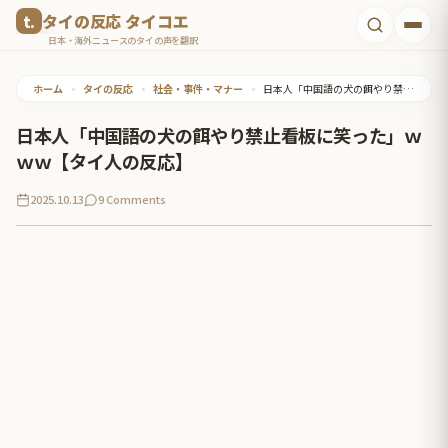
コ
タイの反応 タイコエ
ン
日本・海外ニュースのタイの声を翻訳
テ
ホーム
•
タイの反応
•
社会・事件・マナー
•
日本人「中国語の犬の餌やり禁止看板に笑った」ｗｗｗ【タイ人の反応】
ン
ツ
日本人「中国語の犬の餌やり禁止看板に笑った」ｗ
へ
ｗｗ【タイ人の反応】
ス
2025.10.13
9 Comments
キ
ッ
プ