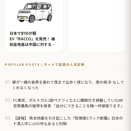
日本でBYDが軽
EV「RACCO」を発売！ 補
助金格差は中国に対するイ
ジメ？【タイ人の反応】
POPULAR POSTS / ネットで話題の人気記事
嫁が一歳の長男を連れて夜まで出歩く様になり、夜の相.手.もして
01
くれなくなった
FC東京、ポルトガル2部ペナフィエルに期限付き移籍していたMF
02
安斎颯馬の復帰を発表 「自分にできることを精一杯頑張ります」
【速報】 熊本地震を引き起こした『危険度Sランク断層』日本の
03
ド真ん中に10カ所もあると判明