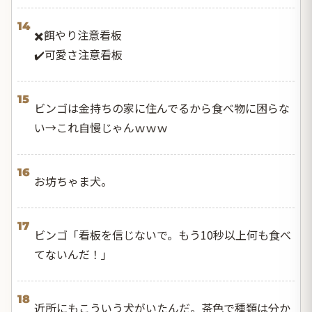
14
✖️餌やり注意看板
✔️可愛さ注意看板
15
ビンゴは金持ちの家に住んでるから食べ物に困らな
い→これ自慢じゃんｗｗｗ
16
お坊ちゃま犬。
17
ビンゴ「看板を信じないで。もう10秒以上何も食べ
てないんだ！」
18
近所にもこういう犬がいたんだ。茶色で種類は分か