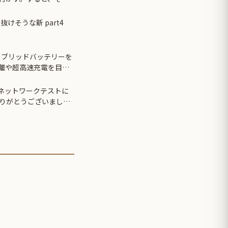
を蹴り…更にはとんで
尻肉が凄い神宮寺ナオのAVより抜けそうな新 part4
イブリッドバッテリーを
距離や超高速充電を目指
ds』ネットワークテストに
りがとうございまし