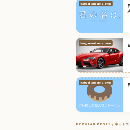
kaigai-antenna.com
kaigai-antenna.com
kaigai-antenna.com
POPULAR POSTS / ネッ