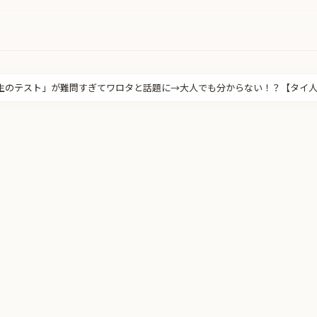
生のテスト」が難問すぎてワロタと話題に→大人でも分からない！？【タイ