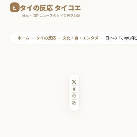
コ
タイの反応 タイコエ
ン
日本・海外ニュースのタイの声を翻訳
テ
ン
ツ
ホーム
•
タイの反応
•
文化・食・エンタメ
•
日本の「小学2年
へ
ス
キ
ッ
プ