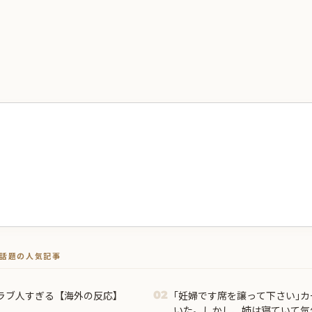
トで話題の人気記事
ラブ人すぎる【海外の反応】
｢妊婦です席を譲って下さい｣
02
いた。しかし、姉は寝ていて気