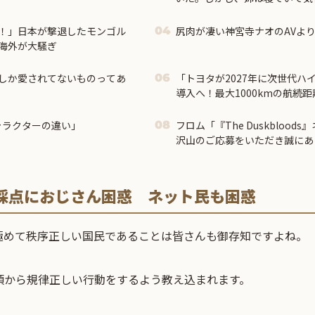
人は鞄で姉の顔を殴って、お腹
もない事態に…
！」日本が撃退したモンゴル
04
海外が大騒ぎ
しか愛されてないものってあ
「トヨタが2027年に次世代ハ
06
導入へ！最大1000kmの航続
す」
キャラクターの違い」
フロム「『The Duskbloo
08
沢山のご応募をいただき誠にあ
た｡」
採点におじさん困惑 ネット民も困惑
極めて秩序正しい国民であることは皆さんも御存知ですよね。
頃から規律正しい行動をするよう教え込まれます。