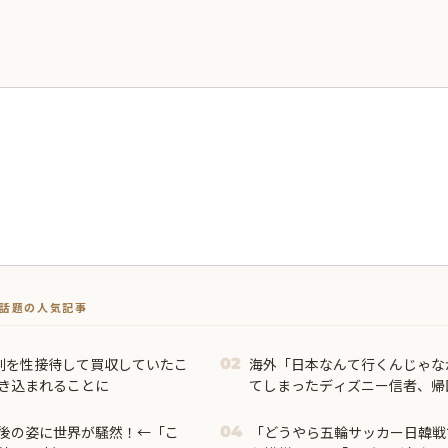
トで話題の人気記事
判を性接待して買収していたこ
海外「日本なんて行くんじゃな
02
巻き込まれることに
てしまったディズニー信者、帰
る事態に
後の姿に世界が騒然！←「こ
「どうやら五輪サッカー日韓戦
04