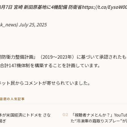
8月7日 宮崎 新田原基地に4機配備 防衛省
https://t.co/EysoW00
k_news)
July 25, 2025
衛力整備計画」（2019～2023年）に基づいて承認されたもの
2機の合計147機体制を構築することを計画しています。
ネット民からコメントが寄せられていました。
トで話題の人気記事
本が米国経済にトドメを さな
「視聴者ナメとんか？」YouTu
02
騒ぎ
た“冷凍庫の霜取りスプレー”
ｗｗｗｗ