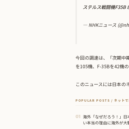
ステルス戦闘機F35B 
— NHKニュース (@nh
今回の調達は、「次期中期防
を105機、F-35Bを4
このニュースには日本の
POPULAR POSTS / ネッ
海外「なぜだろう！」日
01
い本当の理由に海外が大