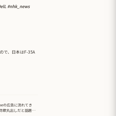
elL
#nhk_news
で、日本はF-35A
beの広告に流れてき
が詐欺丸出しだと話題に