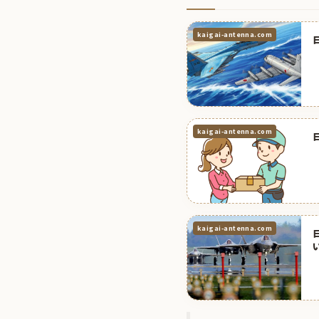
kaigai-antenna.com
kaigai-antenna.com
kaigai-antenna.com