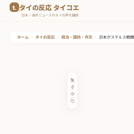
コ
タイの反応 タイコエ
ン
日本・海外ニュースのタイの声を翻訳
テ
ン
ツ
ホーム
•
タイの反応
•
政治・国防・外交
•
日本がステルス戦闘
へ
ス
キ
ッ
プ