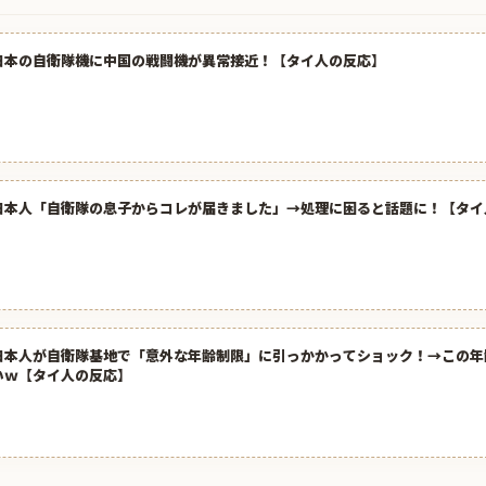
日本の自衛隊機に中国の戦闘機が異常接近！【タイ人の反応】
日本人「自衛隊の息子からコレが届きました」→処理に困ると話題に！【タイ
日本人が自衛隊基地で「意外な年齢制限」に引っかかってショック！→この年
いｗ【タイ人の反応】