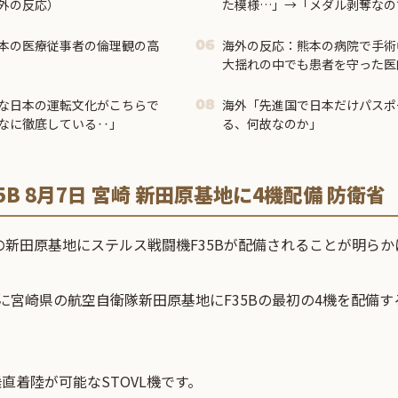
外の反応）
た模様…」→「メダル剥奪なの
＝
本の医療従事者の倫理観の高
海外の反応：熊本の病院で手術
06
大揺れの中でも患者を守った医
外大絶賛
な日本の運転文化がこちらで
海外「先進国で日本だけパスポ
08
なに徹底している‥」
る、何故なのか」
B 8月7日 宮崎 新田原基地に4機配備 防衛省
新田原基地にステルス戦闘機F35Bが配備されることが明らか
7日に宮崎県の航空自衛隊新田原基地にF35Bの最初の4機を配備
垂直着陸が可能なSTOVL機です。