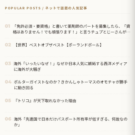
POPULAR POSTS / ネットで話題の人気記事
「免許必須・要資格」と書いて薬剤師のパートを募集したら、「資
01
格はありません！でも頑張ります！」と言うチュプとじーさんが大
挙して押しかけてきた。→もっとひどいのが・・・
【世界】ベストオブザベスト【ポーランドボール】
02
海外「いったいなぜ！」なぜか日本人気に嫉妬する西洋メディア
03
に海外が大騒ぎ
ポルターガイストなのか？きかんしゃトーマスのオモチャが勝手
04
に動き回る
『トリコ』が天下取れなかった理由
05
海外「先進国で日本だけパスポート所有率が低すぎる、何故なの
06
か」