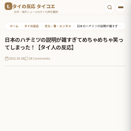
コ
タイの反応 タイコエ
ン
日本・海外ニュースのタイの声を翻訳
テ
ホーム
•
タイの反応
•
文化・食・エンタメ
•
日本のハチミツの説明が雑すぎてめちゃめちゃ笑ってしまった！【タイ人の反応】
ン
ツ
日本のハチミツの説明が雑すぎてめちゃめちゃ笑っ
へ
てしまった！【タイ人の反応】
ス
2021.03.08
24 Comments
キ
ッ
プ