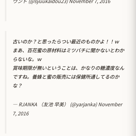
ウント (@syuukaidou23)
November 7, 2016
古いのか？と思ったらつい最近のものかよ！！ｗ
まあ、百花蜜の原材料はミツバチに聞かないとわか
らないな。ｗ
賞味期限が無いということは、かなりの糖濃度なん
ですね。養蜂と蜜の販売には保健所通してるのか
な？
— RJANKA （友池 早美） (@yarjanka)
November
7, 2016