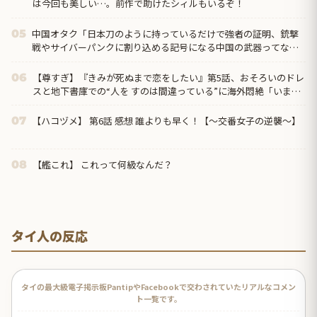
は今回も美しい…。前作で助けたシィルもいるぞ！
中国オタク「日本刀のように持っているだけで強者の証明、銃撃
05
戦やサイバーパンクに割り込める記号になる中国の武器ってなん
だろう？」
【尊すぎ】『きみが死ぬまで恋をしたい』第5話、おそろいのドレ
06
スと地下書庫での“人を すのは間違っている”に海外悶絶「いまの
ミミに必要なのは恋人なのか、お母さんなのか分からなくなって
きた」
【ハコヅメ】 第6話 感想 誰よりも早く！【～交番女子の逆襲～】
07
【艦これ】 これって何級なんだ？
08
タイ人の反応
タイの最大級電子掲示板PantipやFacebookで交わされていたリアルなコメン
ト一覧です。