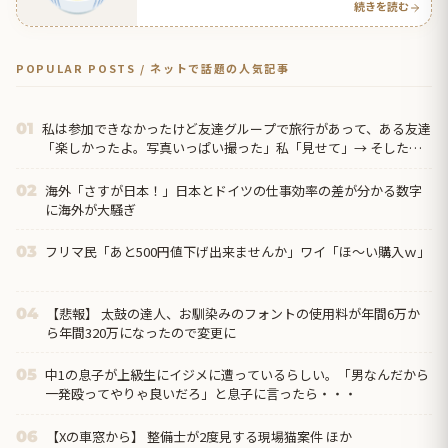
続きを読む
POPULAR POSTS / ネットで話題の人気記事
私は参加できなかったけど友達グループで旅行があって、ある友達
01
「楽しかったよ。写真いっぱい撮った」私「見せて」→ そしたら
なんと…
海外「さすが日本！」日本とドイツの仕事効率の差が分かる数字
02
に海外が大騒ぎ
フリマ民「あと500円値下げ出来ませんか」ワイ「ほ～い購入ｗ」
03
【悲報】 太鼓の達人、お馴染みのフォントの使用料が年間6万か
04
ら年間320万になったので変更に
中1の息子が上級生にイジメに遭っているらしい。「男なんだから
05
一発殴ってやりゃ良いだろ」と息子に言ったら・・・
【Xの車窓から】 整備士が2度見する現場猫案件 ほか
06