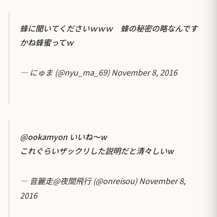
蜂に聞いてくださいｗｗｗ 蜂の秘密の略なんです
かね蜂蜜ってｗ
— にゅま (@nyu_ma_69)
November 8, 2016
@ookamyon
いいね～w
これぐらいザックリした説明だと清々しいw
— 音麗走@夜間飛行 (@onreisou)
November 8,
2016