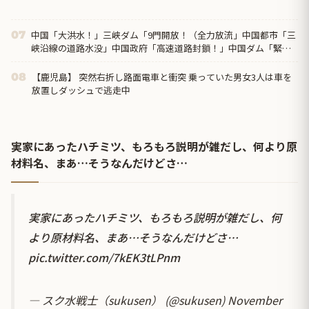
中国「大洪水！」三峡ダム「9門開放！（全力放流」中国都市「三
07
峡沿線の道路水没」中国政府「高速道路封鎖！」中国ダム「緊急
放流に合わせて開門（土砂崩れ発生」→
【鹿児島】 突然右折し路面電車と衝突 乗っていた男女3人は車を
08
放置しダッシュで逃走中
実家にあったハチミツ、もろもろ説明が雑だし、何より原
材料名、まあ…そうなんだけどさ…
実家にあったハチミツ、もろもろ説明が雑だし、何
より原材料名、まあ…そうなんだけどさ…
pic.twitter.com/7kEK3tLPnm
— スク水戦士（sukusen） (@sukusen)
November