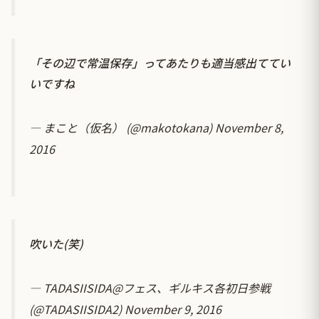
「その辺で常温保存」ってあたりも適当感出ててい
いですね
— まこと（仮名） (@makotokana)
November 8,
2016
吹いた(笑)
— TADASIISIDA@フェス、ギルキス各初日参戦
(@TADASIISIDA2)
November 9, 2016