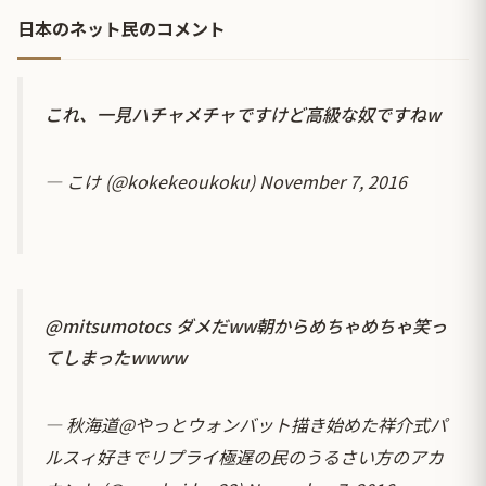
日本のネット民のコメント
これ、一見ハチャメチャですけど高級な奴ですねw
— こけ (@kokekeoukoku)
November 7, 2016
@mitsumotocs
ダメだww朝からめちゃめちゃ笑っ
てしまったwwww
— 秋海道@やっとウォンバット描き始めた祥介式パ
ルスィ好きでリプライ極遅の民のうるさい方のアカ