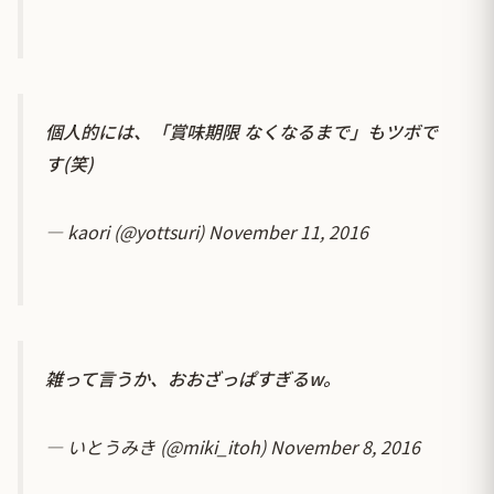
個人的には、「賞味期限 なくなるまで」もツボで
す(笑)
— kaori (@yottsuri)
November 11, 2016
雑って言うか、おおざっぱすぎるw。
— いとうみき (@miki_itoh)
November 8, 2016